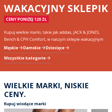
WAKACYJNY SKLEPIK
CENY PONIŻEJ 120 ZŁ
Kupuj wielkie marki, takie jak adidas, JACK & JONES,
Bench & CPH Comfort, w naszym sklepie wakacyjnym
Męskie
Damskie
Dziecięce
Wszystkie kategorie
WIELKIE MARKI, NISKIE
CENY.
Kupuj wiodące marki