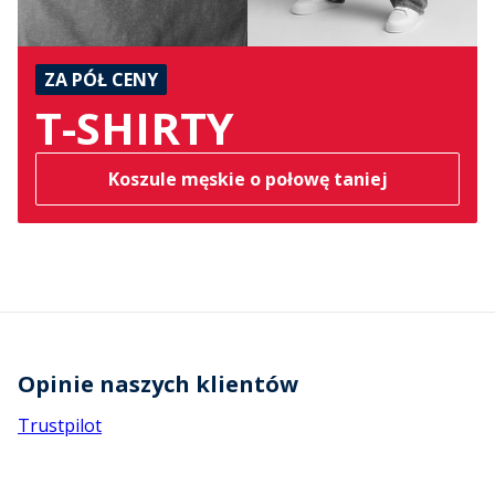
ZA PÓŁ CENY
T-SHIRTY
Koszule męskie o połowę taniej
Opinie naszych klientów
Trustpilot