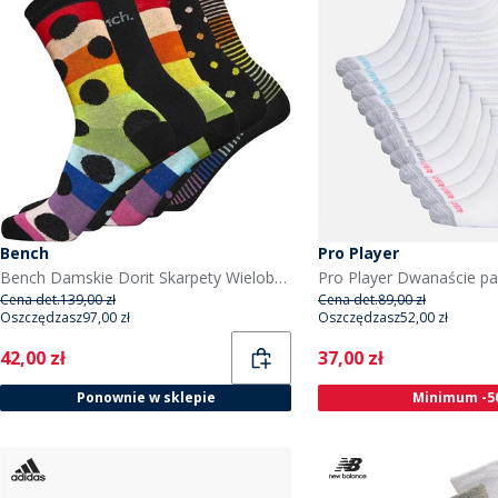
Bench
Pro Player
Bench Damskie Dorit Skarpety Wielobarwny
Cena det.
139,00 zł
Cena det.
89,00 zł
Oszczędzasz
97,00 zł
Oszczędzasz
52,00 zł
Current
Current
42,00 zł
37,00 zł
Ponownie w sklepie
Minimum -5