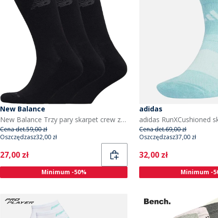
New Balance
adidas
New Balance Trzy pary skarpet crew z wyściółką dla niego kolor czarny
Cena det.
59,00 zł
Cena det.
69,00 zł
Oszczędzasz
32,00 zł
Oszczędzasz
37,00 zł
Current
Current
27,00 zł
32,00 zł
Minimum -50%
Minimum -5