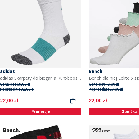
adidas
Bench
adidas Skarpety do biegania Runxboost kolor Biały/Pure Teal
Cena det.
69,00 zł
Cena det.
79,00 zł
Poprzednio
32,00 zł
Poprzednio
27,00 zł
Current
Current
22,00 zł
22,00 zł
Promocje
Obniżka