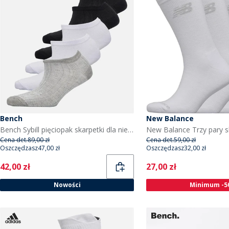
Bench
New Balance
Bench Sybill pięciopak skarpetki dla niej kolor Mixed
Cena det.
89,00 zł
Cena det.
59,00 zł
Oszczędzasz
47,00 zł
Oszczędzasz
32,00 zł
Current
Current
42,00 zł
27,00 zł
Nowości
Minimum -5