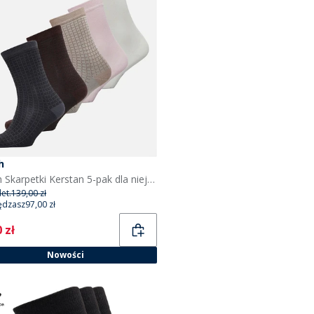
h
Bench Skarpetki Kerstan 5-pak dla niej kolor Mixed
et.
139,00 zł
ędzasz
97,00 zł
ent
 zł
Nowości