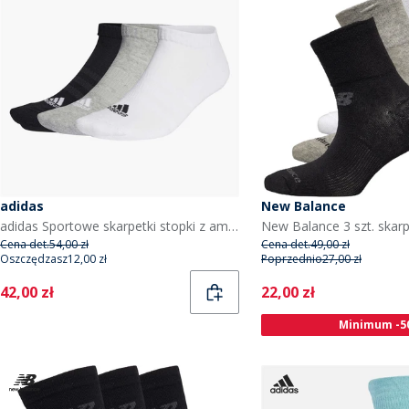
adidas
New Balance
adidas Sportowe skarpetki stopki z amortyzacją w 3-pakach kolor Grey Heather/Biały/Czarny
Cena det.
54,00 zł
Cena det.
49,00 zł
Oszczędzasz
12,00 zł
Poprzednio
27,00 zł
Current
Current
42,00 zł
22,00 zł
Minimum -5