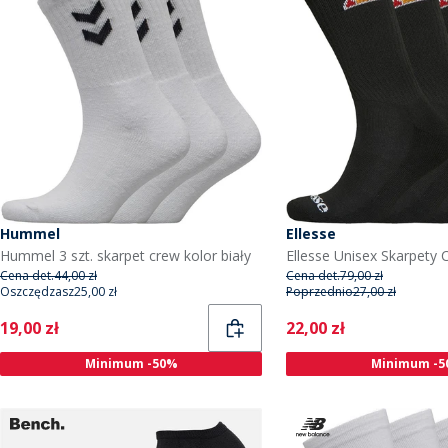
Hummel
Ellesse
Hummel 3 szt. skarpet crew kolor biały
Ellesse Unisex Skarpety 
Cena det.
44,00 zł
Cena det.
79,00 zł
Oszczędzasz
25,00 zł
Poprzednio
27,00 zł
Current
Current
19,00 zł
22,00 zł
Minimum -50%
Minimum -5