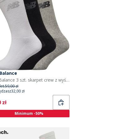
Balance
New Balance 3 szt. skarpet crew z wyściółką kolor czarny/szary/biały
et.
59,00 zł
ędzasz
32,00 zł
ent
 zł
Minimum -50%