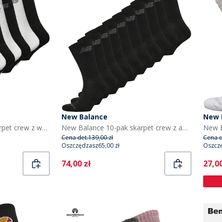
New Balance
New 
New Balance 10-pak skarpet crew z wyściółką kolor czarno-biały
New Balance 10-pak skarpet crew z amortyzacją dla niego kolor czarny
Cena det.
139,00 zł
Cena d
Oszczędzasz
65,00 zł
Oszcz
Current
Curr
74,00 zł
27,00