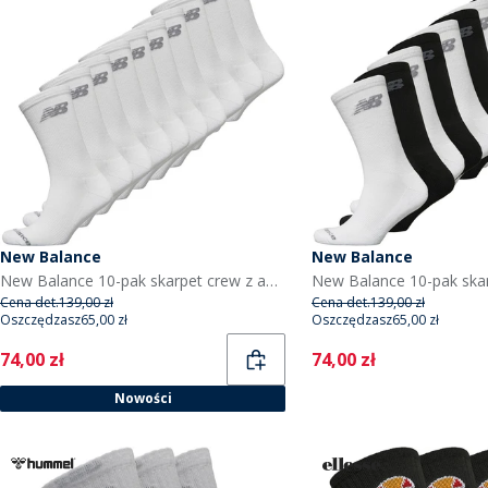
New Balance
New Balance
New Balance 10-pak skarpet crew z amortyzacją dla niego kolor biały
Cena det.
139,00 zł
Cena det.
139,00 zł
Oszczędzasz
65,00 zł
Oszczędzasz
65,00 zł
Current
Current
74,00 zł
74,00 zł
Nowości