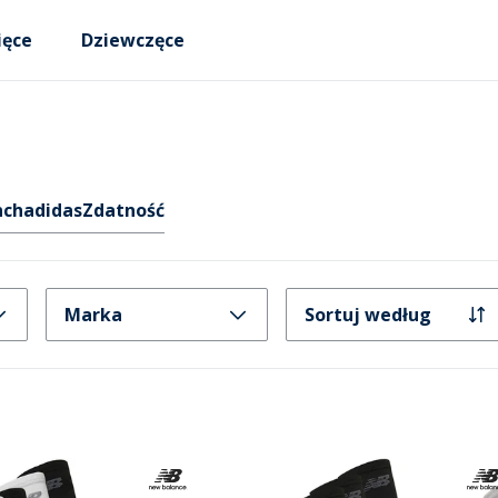
ięce
Dziewczęce
nch
adidas
Zdatność
Marka
Sortuj według