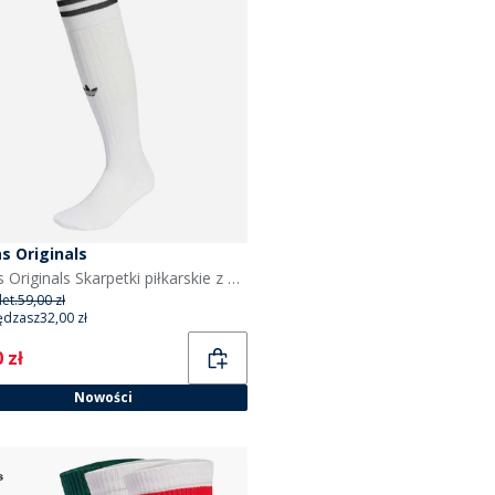
s Originals
adidas Originals Skarpetki piłkarskie z 3 paskami kolor czarno-biały
et.
59,00 zł
ędzasz
32,00 zł
ent
 zł
Nowości