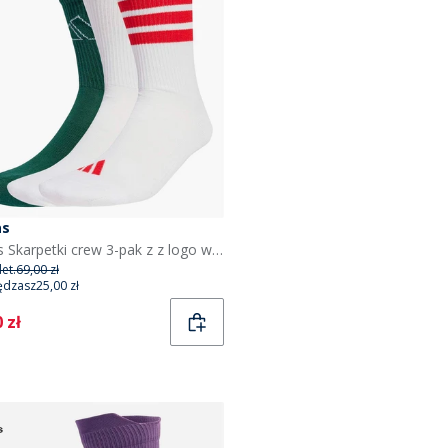
as
adidas Skarpetki crew 3-pak z z logo w paski kolor Biały/Biały/Powder Plum
et.
69,00 zł
ędzasz
25,00 zł
ent
 zł