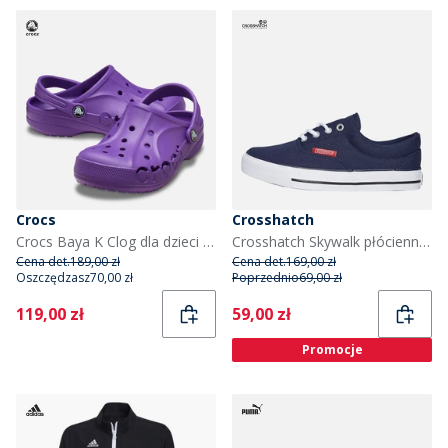
Crocs
Crosshatch
Crocs Baya K Clog dla dzieci kolor Neon Purple
Crosshatch Skywalk płócienne trampki dla chłopca kolor Navy
Cena det.
189,00 zł
Cena det.
169,00 zł
Oszczędzasz
70,00 zł
Poprzednio
69,00 zł
Current
Current
119,00 zł
59,00 zł
Promocje