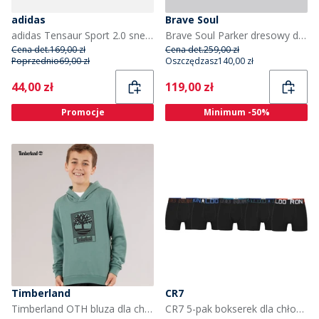
adidas
Brave Soul
adidas Tensaur Sport 2.0 sneakersy dla dzieci kolor Dark Blue/Footwear White/Core Black
Brave Soul Parker dresowy dla chłopca Cobalt/Navy/Light Grey Marl kolor Cobalt/Navy/Light Gery Ma
Cena det.
169,00 zł
Cena det.
259,00 zł
Poprzednio
69,00 zł
Oszczędzasz
140,00 zł
Current
Current
44,00 zł
119,00 zł
Promocje
Minimum -50%
Timberland
CR7
Timberland OTH bluza dla chłopca kolor Forest Green
CR7 5-pak bokserek dla chłopca kolor czarny