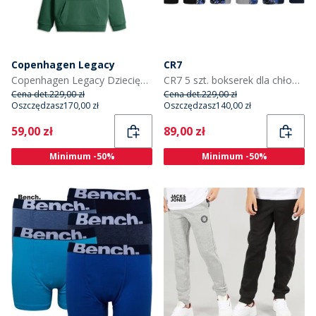
Copenhagen Legacy
CR7
Copenhagen Legacy Dziecięce Bluzy z kapturami Zielony
CR7 5 szt. bokserek dla chłopca kolor niejednolity
Cena det.
229,00 zł
Cena det.
229,00 zł
Oszczędzasz
170,00 zł
Oszczędzasz
140,00 zł
Current
Current
59,00 zł
89,00 zł
Minimum -50%
Minimum -50%