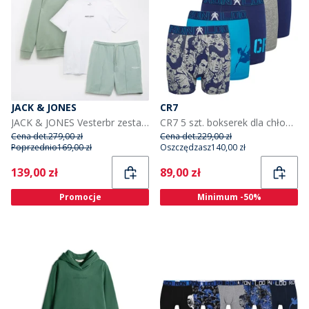
JACK & JONES
CR7
JACK & JONES Vesterbr zestaw bluza, T-shirt i spodenki dla chłopca kolor Iceberg Green
CR7 5 szt. bokserek dla chłopca kolor niejednolity
Cena det.
279,00 zł
Cena det.
229,00 zł
Poprzednio
169,00 zł
Oszczędzasz
140,00 zł
Current
Current
139,00 zł
89,00 zł
Promocje
Minimum -50%