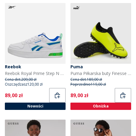
Reebok
Puma
Reebok Royal Prime Step N Flash sneakersy dla chłopca kolor Biały/Optimum Blue/Solar Lime
Puma Piłkarska buty Finesse Laceless TF Astro dla chłopca kolor Yellow Alert
Cena det.
209,00 zł
Cena det.
189,00 zł
Oszczędzasz
120,00 zł
Poprzednio
119,00 zł
Current
Current
89,00 zł
89,00 zł
Nowości
Obniżka