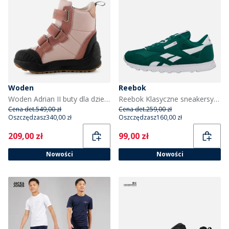
Woden
Reebok
Woden Adrian II buty dla dzieci kolor 849 Ballerina
Reebok Klasyczne sneakersy z nylonu dla juniorów Metal Green/White/Metal Green kolor Metalgreen/Biały/Metal Green
Cena det.
549,00 zł
Cena det.
259,00 zł
Oszczędzasz
340,00 zł
Oszczędzasz
160,00 zł
Current
Current
209,00 zł
99,00 zł
Nowości
Nowości