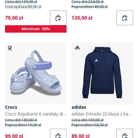
Cena det.
169,00 zł
Cena det.
224,00 zł
Oszczędzasz
90,00 zł
Poprzednio
149,00 zł
Current
Current
79,00 zł
139,00 zł
Minimum -50%
Crocs
adidas
Crocs Bayaband K sandały dla dzieci kolor Dreamscape
adidas Entrada 22 bluza z kapturem dla dzieci kolor Team Navy Blue
Cena det.
189,00 zł
Cena det.
169,00 zł
Poprzednio
119,00 zł
Poprzednio
104,00 zł
Current
Current
99,00 zł
89,00 zł