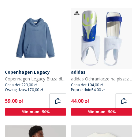
Copenhagen Legacy
adidas
Copenhagen Legacy Bluza dla dzieci kolor melanżowy
adidas Ochraniacze na piszczele Messi Match Slip In dla dziecka kolor Silver Metallic/Lucid Blue/Solar Yellow
Cena det.
229,00 zł
Cena det.
104,00 zł
Oszczędzasz
170,00 zł
Poprzednio
54,00 zł
Current
Current
59,00 zł
44,00 zł
Minimum -50%
Minimum -50%