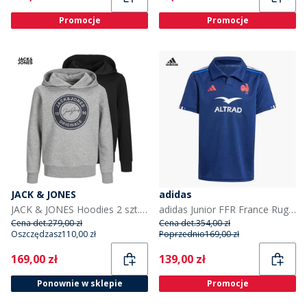
Promocje
Promocje
JACK & JONES
adidas
JACK & JONES Hoodies 2 szt. dla chłopca kolor szary marglowy/czarny
adidas Junior FFR France Rugby 24/25 Home Jersey dla chłopca kolor Dark Blue
Cena det.
279,00 zł
Cena det.
354,00 zł
Oszczędzasz
110,00 zł
Poprzednio
169,00 zł
Current
Current
169,00 zł
139,00 zł
Ponownie w sklepie
Promocje