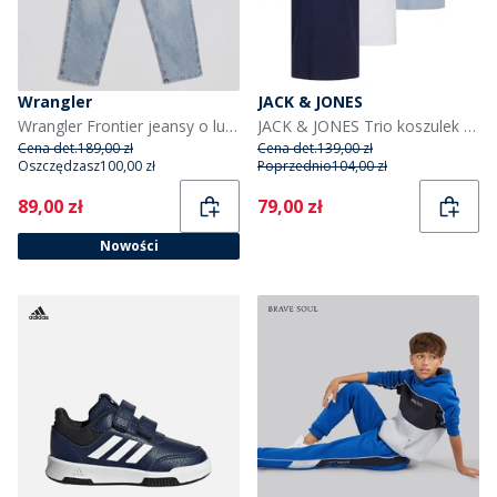
Wrangler
JACK & JONES
Wrangler Frontier jeansy o luźnym kroju dla chłopca kolor Bleach Wash
JACK & JONES Trio koszulek z nadrukiem kwiatowym dla chłopca kolor biały/niebieski Ashley/granatowy
Cena det.
189,00 zł
Cena det.
139,00 zł
Oszczędzasz
100,00 zł
Poprzednio
104,00 zł
Current
Current
89,00 zł
79,00 zł
Nowości