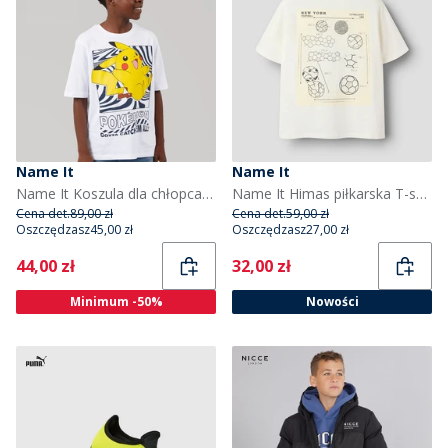
Name It
Name It
Name It Koszula dla chłopca z Amiszów i Pokemonów kolor Bright White
Name It Himas piłkarska T-shirt dla chłopca kolor Cloud Dancer/piłka treningowa
Cena det.
89,00 zł
Cena det.
59,00 zł
Oszczędzasz
45,00 zł
Oszczędzasz
27,00 zł
Current
Current
44,00 zł
32,00 zł
Minimum -50%
Nowości