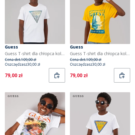
Guess
Guess
Guess T-shirt dla chłopca kolor Pure White
Guess T-shirt dla chłopca kolor Rich Yellow
Cena det.
109,00 zł
Cena det.
109,00 zł
Oszczędzasz
30,00 zł
Oszczędzasz
30,00 zł
Current
Current
79,00 zł
79,00 zł