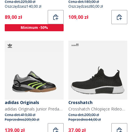
Cena det.
229,00 zł
Cena det.
189,00 zł
Oszczędzasz
140,00 zł
Oszczędzasz
80,00 zł
Current
Current
89,00 zł
109,00 zł
Minimum -50%
adidas Originals
Crosshatch
adidas Originals Junior Predator Sala sneakersy dla chłopca kolor Core Black/Signal Green/Silver Metallic
Crosshatch Chłopięce Rideout Trampki Czarny
Cena det.
419,00 zł
Cena det.
209,00 zł
Poprzednio
209,00 zł
Poprzednio
44,00 zł
Current
Current
139,00 zł
37,00 zł