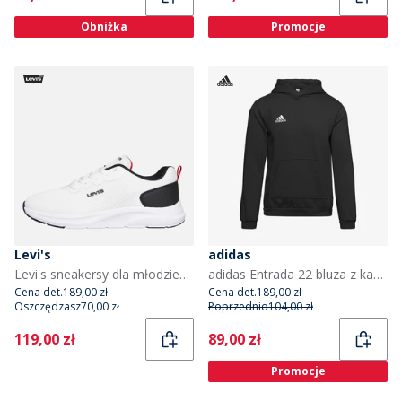
Obniżka
Promocje
Levi's
adidas
Levi's sneakersy dla młodzieży Białe/Czarne/Czerwone 0239 kolor White Black Red 0239
adidas Entrada 22 bluza z kapturem dla dzieci kolor Czarny
Cena det.
189,00 zł
Cena det.
189,00 zł
Oszczędzasz
70,00 zł
Poprzednio
104,00 zł
Current
Current
119,00 zł
89,00 zł
Promocje