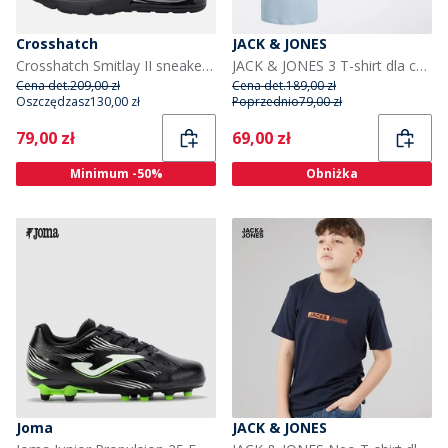
Crosshatch
JACK & JONES
Crosshatch Smitlay II sneakersy dla chłopca kolor Black Mono
JACK & JONES 3 T-shirt dla chłopca kolor Multi
Cena det.
209,00 zł
Cena det.
189,00 zł
Oszczędzasz
130,00 zł
Poprzednio
79,00 zł
Current
Current
79,00 zł
69,00 zł
Minimum -50%
Obniżka
Joma
JACK & JONES