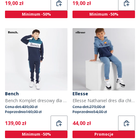
Current
Current
19,00 zł
19,00 zł
Minimum -50%
Minimum -50%
Bench
Ellesse
Bench Komplet dresowy dla chłopca kolor granatowy
Ellesse Nathaniel dres dla chłopca kolor niebieski
Cena det.
439,00 zł
Cena det.
279,00 zł
Poprzednio
169,00 zł
Poprzednio
54,00 zł
Current
Current
139,00 zł
44,00 zł
Minimum -50%
Promocje