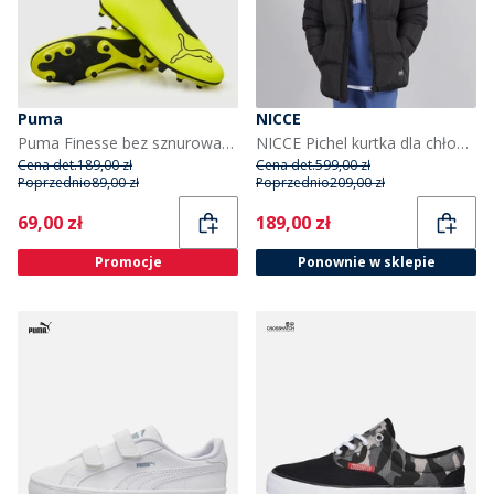
Puma
NICCE
Puma Finesse bez sznurowadeł buty piłkarskie FG dla młodego chłopca kolor Yellow Alert
NICCE Pichel kurtka dla chłopca kolor czarny
Cena det.
189,00 zł
Cena det.
599,00 zł
Poprzednio
89,00 zł
Poprzednio
209,00 zł
Current
Current
69,00 zł
189,00 zł
Promocje
Ponownie w sklepie