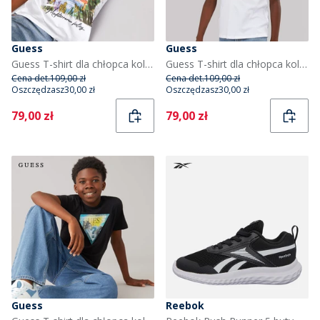
Guess
Guess
Guess T-shirt dla chłopca kolor Pure White
Guess T-shirt dla chłopca kolor Pure White
Cena det.
109,00 zł
Cena det.
109,00 zł
Oszczędzasz
30,00 zł
Oszczędzasz
30,00 zł
Current
Current
79,00 zł
79,00 zł
Guess
Reebok