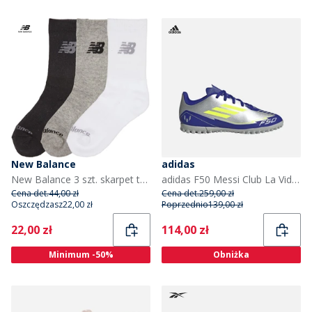
New Balance
adidas
New Balance 3 szt. skarpet typu crew z wyściółką dla dzieci kolor multi
adidas F50 Messi Club La Vida Rapida Pack TF Astro Buty piłkarskie dla dzieci kolor Silver Metallic/Solar Yellow/Lucid Blue
Cena det.
44,00 zł
Cena det.
259,00 zł
Oszczędzasz
22,00 zł
Poprzednio
139,00 zł
Current
Current
22,00 zł
114,00 zł
Minimum -50%
Obniżka