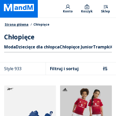
Skip
Primary departments
to
0
Konto
Koszyk
Sklep
main
content
Nawigacja okruszkowa
Strona główna
Chłopięce
Chłopięce
Skróty
Moda
Dziecięce dla chłopca
Chłopięce Junior
Trampki
Od
Style 933
Filtruj i sortuj