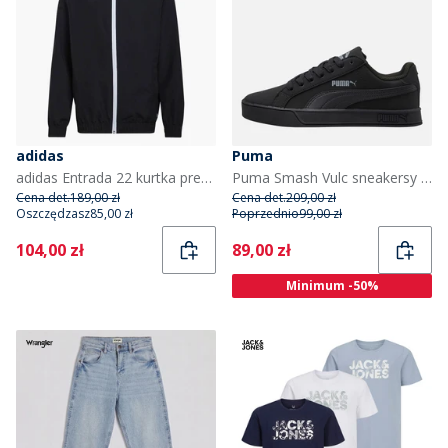
adidas
Puma
adidas Entrada 22 kurtka prezentacyjna dla chłopca kolor Czarny
Puma Smash Vulc sneakersy dla młodzieży kolor Czarny/Szary
Cena det.
189,00 zł
Cena det.
209,00 zł
Oszczędzasz
85,00 zł
Poprzednio
99,00 zł
Current
Current
104,00 zł
89,00 zł
Minimum -50%