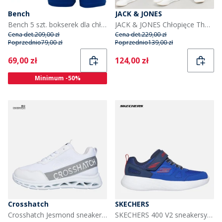
Bench
JACK & JONES
Bench 5 szt. bokserek dla chłopca kolor niebieski
JACK & JONES Chłopięce Thomas Two Pack Spodnie Dresowe Szary Margielowy
Cena det.
209,00 zł
Cena det.
229,00 zł
Poprzednio
79,00 zł
Poprzednio
139,00 zł
Current
Current
69,00 zł
124,00 zł
Minimum -50%
Crosshatch
SKECHERS
Crosshatch Jesmond sneakersy dla chłopca kolor Biały
SKECHERS 400 V2 sneakersy dla chłopca kolor Niebieski