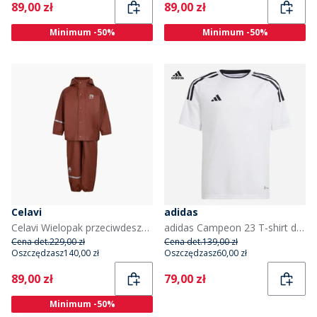
Current
Current
89,00 zł
89,00 zł
Minimum -50%
Minimum -50%
Celavi
adidas
Celavi Wielopak przeciwdeszczowy basic Celavie jednokolorowy z PU dla dzieci kolor Tortoise Shell
adidas Campeon 23 T-shirt dla chłopca kolor czarno-biały
Cena det.
229,00 zł
Cena det.
139,00 zł
Oszczędzasz
140,00 zł
Oszczędzasz
60,00 zł
Current
Current
89,00 zł
79,00 zł
Minimum -50%