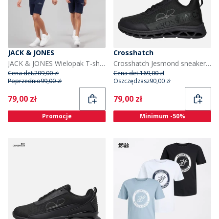
JACK & JONES
Crosshatch
JACK & JONES Wielopak T-shirtów i spodenek college'owych dla chłopca kolor Navy Blazer
Crosshatch Jesmond sneakersy dla chłopca kolor Black Mono
Cena det.
209,00 zł
Cena det.
169,00 zł
Poprzednio
99,00 zł
Oszczędzasz
90,00 zł
Current
Current
79,00 zł
79,00 zł
Promocje
Minimum -50%