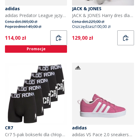
adidas
JACK & JONES
adidas Predator League język SG miękkie podłoże buty piłkarskie dla dzieci kolor Core Black/Grey Four/Lucid Red
JACK & JONES Harry dres dla chłopca kolor Alloy
Cena det.
369,00 zł
Cena det.
229,00 zł
Poprzednio
149,00 zł
Oszczędzasz
100,00 zł
Current
Current
114,00 zł
129,00 zł
Promocje
CR7
adidas
Cr7 5-pak bokserki dla chłopca kolor czarny
adidas VS Pace 2.0 sneakersy dla młodzieży kolor Pink Fusion/Cloud White/Clear Pink