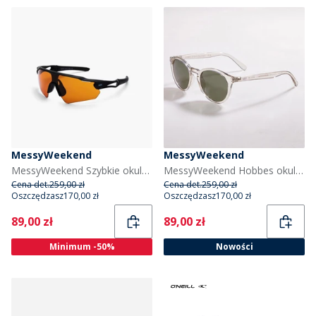
MessyWeekend
MessyWeekend
MessyWeekend Szybkie okulary przeciwsłoneczne kolor Czarny
MessyWeekend Hobbes okulary przeciwsłoneczne kolor Crystal
Cena det.
259,00 zł
Cena det.
259,00 zł
Oszczędzasz
170,00 zł
Oszczędzasz
170,00 zł
Current
Current
89,00 zł
89,00 zł
Minimum -50%
Nowości