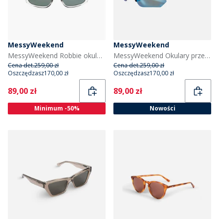
MessyWeekend
MessyWeekend
MessyWeekend Robbie okulary przeciwsłoneczne kolor Crystal
MessyWeekend Okulary przeciwsłoneczne Drift kolor Czarny
Cena det.
259,00 zł
Cena det.
259,00 zł
Oszczędzasz
170,00 zł
Oszczędzasz
170,00 zł
Current
Current
89,00 zł
89,00 zł
Minimum -50%
Nowości