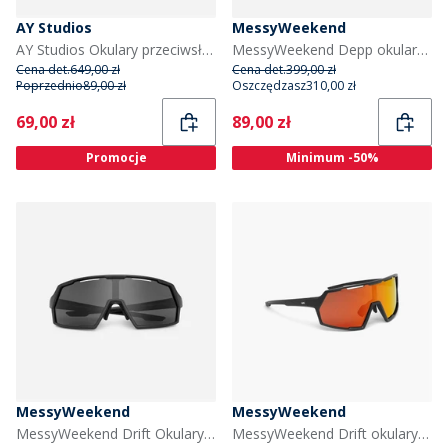
AY Studios
MessyWeekend
AY Studios Okulary przeciwsłoneczne Beam kolor Transparent Oyster
MessyWeekend Depp okulary przeciwsłoneczne kolor Havana
Cena det.
649,00 zł
Cena det.
399,00 zł
Poprzednio
89,00 zł
Oszczędzasz
310,00 zł
Current
Current
69,00 zł
89,00 zł
Promocje
Minimum -50%
MessyWeekend
MessyWeekend
MessyWeekend Drift Okulary przeciwsłoneczne kolor Black2
MessyWeekend Drift okulary przeciwsłoneczne kolor Black3