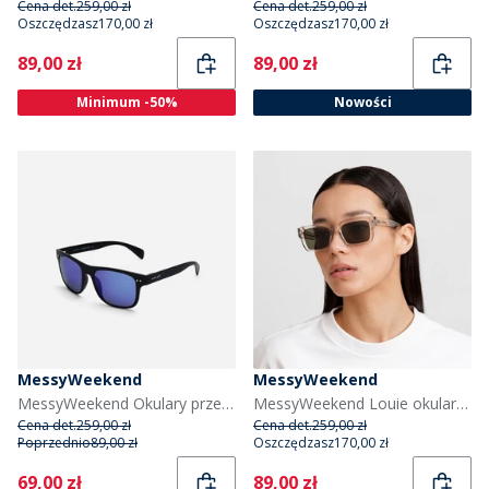
Cena det.
259,00 zł
Cena det.
259,00 zł
Oszczędzasz
170,00 zł
Oszczędzasz
170,00 zł
Current
Current
89,00 zł
89,00 zł
Minimum -50%
Nowości
MessyWeekend
MessyWeekend
MessyWeekend Okulary przeciwsłoneczne Tempo kolor Czarny
MessyWeekend Louie okulary przeciwsłoneczne kolor Crystal
Cena det.
259,00 zł
Cena det.
259,00 zł
Poprzednio
89,00 zł
Oszczędzasz
170,00 zł
Current
Current
69,00 zł
89,00 zł