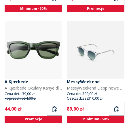
Minimum -50%
Promocje
A Kjærbede
MessyWeekend
A Kjærbede Okulary Kanye dla niego kolor Dark Green Transparent
MessyWeekend Depp nowe okulary przeciwsłoneczne kolor Crystal
Cena det.
139,00 zł
Cena det.
399,00 zł
Poprzednio
54,00 zł
Oszczędzasz
310,00 zł
Current
Current
44,00 zł
89,00 zł
Promocje
Minimum -50%