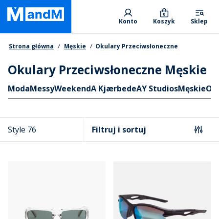
Skip
Primary departments
to
0
Konto
Koszyk
Sklep
main
content
Nawigacja okruszkowa
Strona główna
Męskie
Okulary Przeciwsłoneczne
Okulary Przeciwsłoneczne Męskie
Skróty
Moda
MessyWeekend
A Kjærbede
AY Studios
Męskie
Od
Style 76
Filtruj i sortuj