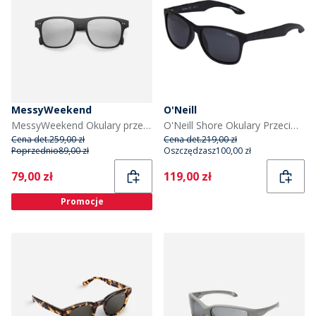
MessyWeekend
O'Neill
MessyWeekend Okulary przeciwsłoneczne Tempo kolor Czarny
O'Neill Shore Okulary Przeciwsłoneczne Czarny
Cena det.
259,00 zł
Cena det.
219,00 zł
Poprzednio
89,00 zł
Oszczędzasz
100,00 zł
Current
Current
79,00 zł
119,00 zł
Promocje