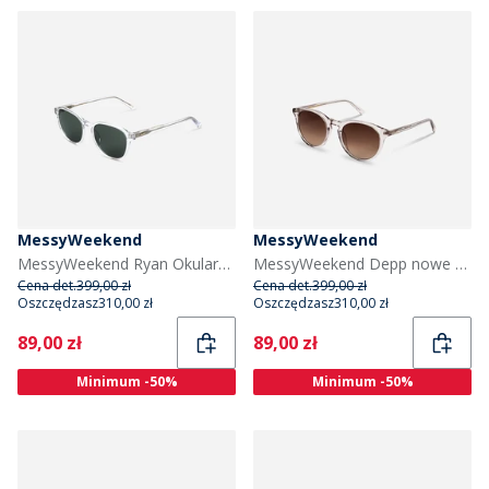
MessyWeekend
MessyWeekend
MessyWeekend Ryan Okulary przeciwsłoneczne kolor Crystal
MessyWeekend Depp nowe różowe okulary przeciwsłoneczne kolor Rose
Cena det.
399,00 zł
Cena det.
399,00 zł
Oszczędzasz
310,00 zł
Oszczędzasz
310,00 zł
Current
Current
89,00 zł
89,00 zł
Minimum -50%
Minimum -50%