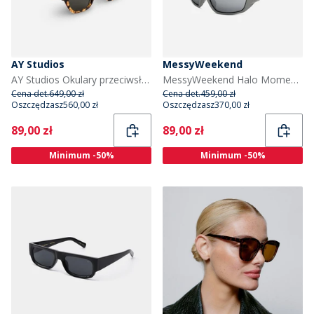
AY Studios
MessyWeekend
AY Studios Okulary przeciwsłoneczne Haze kolor Havana
MessyWeekend Halo Momentum okulary przeciwsłoneczne kolor Grey1
Cena det.
649,00 zł
Cena det.
459,00 zł
Oszczędzasz
560,00 zł
Oszczędzasz
370,00 zł
Current
Current
89,00 zł
89,00 zł
Minimum -50%
Minimum -50%