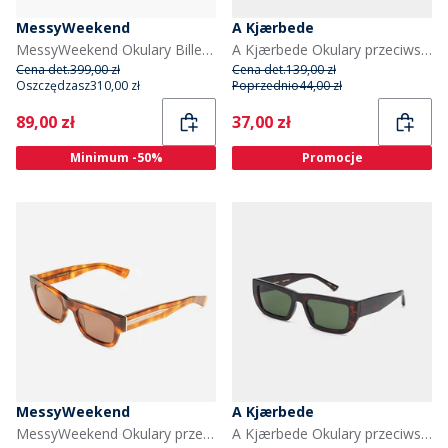
MessyWeekend
A Kjærbede
MessyWeekend Okulary Bille kolor Czarny
A Kjærbede Okulary przeciwsłoneczne Billy kolor Smoke Transparent
Cena det.
399,00 zł
Cena det.
139,00 zł
Oszczędzasz
310,00 zł
Poprzednio
44,00 zł
Current
Current
89,00 zł
37,00 zł
Minimum -50%
Promocje
MessyWeekend
A Kjærbede
MessyWeekend Okulary przeciwsłoneczne Dylan Reveal kolor Havana/Transparent
A Kjærbede Okulary przeciwsłoneczne Fame kolor Demi Tortoise