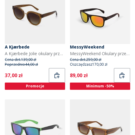
A Kjærbede
MessyWeekend
A Kjærbede Jolie okulary przeciwsłoneczne kolor Smoke Transparent
MessyWeekend Okulary przeciwsłoneczne Tempo kolor Czarny
Cena det.
139,00 zł
Cena det.
259,00 zł
Poprzednio
44,00 zł
Oszczędzasz
170,00 zł
Current
Current
37,00 zł
89,00 zł
Promocje
Minimum -50%