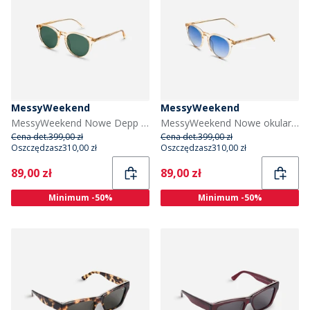
MessyWeekend
MessyWeekend
MessyWeekend Nowe Depp okulary przeciwsłoneczne kolor Champagne
MessyWeekend Nowe okulary przeciwsłoneczne Depp kolor Champagne
Cena det.
399,00 zł
Cena det.
399,00 zł
Oszczędzasz
310,00 zł
Oszczędzasz
310,00 zł
Current
Current
89,00 zł
89,00 zł
Minimum -50%
Minimum -50%