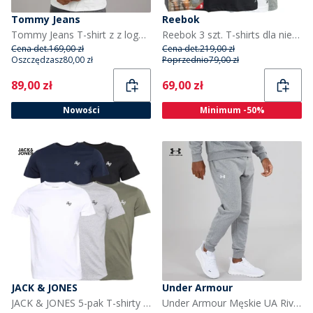
Tommy Jeans
Reebok
Tommy Jeans T-shirt z z logo dla niego kolor Ecru/Bahama Green
Reebok 3 szt. T-shirts dla niego kolor czarny/szary marglowy/biały
Cena det.
169,00 zł
Cena det.
219,00 zł
Oszczędzasz
80,00 zł
Poprzednio
79,00 zł
Current
Current
89,00 zł
69,00 zł
Nowości
Minimum -50%
JACK & JONES
Under Armour
JACK & JONES 5-pak T-shirty dla niego kolor granatowo-biały/szary/oliwkowy/czarny
Under Armour Męskie UA Rival Spodnie Dresowe Odcienie szarości