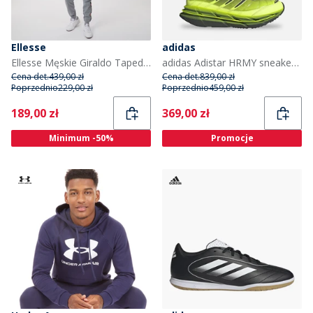
Ellesse
adidas
Ellesse Męskie Giraldo Taped Poly Dresy Odcienie szarości
adidas Adistar HRMY sneakersy dla niego kolor Hi-Res Yellow/Iron Metallic/Core Black
Cena det.
439,00 zł
Cena det.
839,00 zł
Poprzednio
229,00 zł
Poprzednio
459,00 zł
Current
Current
189,00 zł
369,00 zł
Minimum -50%
Promocje