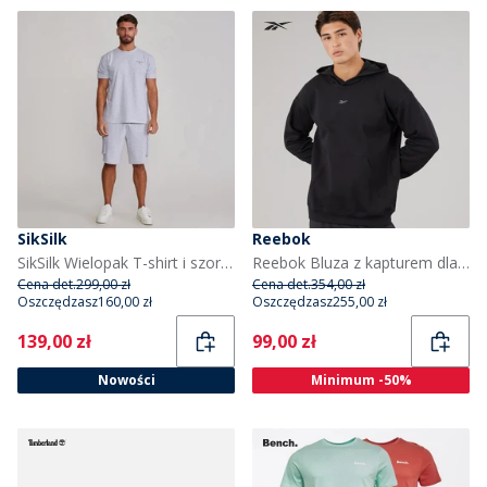
SikSilk
Reebok
SikSilk Wielopak T-shirt i szorty dla niego kolor Grey Marl
Reebok Bluza z kapturem dla niego kolor Czarny
Cena det.
299,00 zł
Cena det.
354,00 zł
Oszczędzasz
160,00 zł
Oszczędzasz
255,00 zł
Current
Current
139,00 zł
99,00 zł
Nowości
Minimum -50%