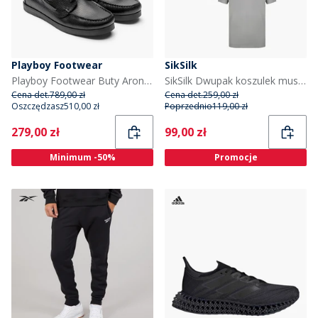
Playboy Footwear
SikSilk
Playboy Footwear Buty Aron dla niego kolor Black Tumbled Leather/Czarny
SikSilk Dwupak koszulek muscle fit dla niego kolor Czarny/Szary
Cena det.
789,00 zł
Cena det.
259,00 zł
Oszczędzasz
510,00 zł
Poprzednio
119,00 zł
Current
Current
279,00 zł
99,00 zł
Minimum -50%
Promocje