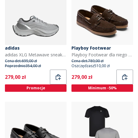
adidas
Playboy Footwear
adidas XLG Metawave sneakersy kolor Grey Two/Carbon Silver/Silver Metallic
Playboy Footwear dla niego buty Aron z brązowego zamszu/gumy dla niego kolor Dk. Brown Suede/Gum
Cena det.
699,00 zł
Cena det.
789,00 zł
Poprzednio
354,00 zł
Oszczędzasz
510,00 zł
Current
Current
279,00 zł
279,00 zł
Promocje
Minimum -50%