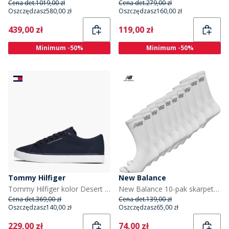
Cena det.
1019,00 zł
Cena det.
279,00 zł
Oszczędzasz
580,00 zł
Oszczędzasz
160,00 zł
Current
Current
439,00 zł
119,00 zł
Minimum -50%
Minimum -50%
Tommy Hilfiger
New Balance
Tommy Hilfiger kolor Desert Sky
New Balance 10-pak skarpet crew z amortyzacją dla niego kolor biały
Cena det.
369,00 zł
Cena det.
139,00 zł
Oszczędzasz
140,00 zł
Oszczędzasz
65,00 zł
Current
Current
229,00 zł
74,00 zł