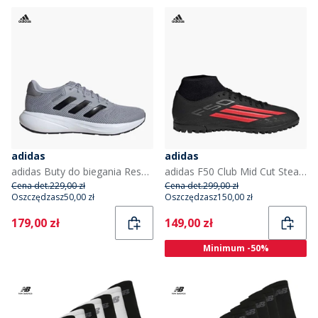
adidas
adidas
adidas Buty do biegania Response Neutral dla niego kolor Halo Silver/Core Black/Szary
adidas F50 Club Mid Cut Stealth Victory Pack TF Astro Piłka nożna dla niego kolor Core Black/Lucid Red/Czarny
Cena det.
229,00 zł
Cena det.
299,00 zł
Oszczędzasz
50,00 zł
Oszczędzasz
150,00 zł
Current
Current
179,00 zł
149,00 zł
Minimum -50%