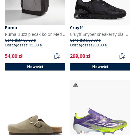
Puma
Cruyff
Puma Buzz plecak kolor Medium Grey Heather
Cruyff Snyper sneakersy dla niego kolor Black
Cena det.
169,00 zł
Cena det.
599,00 zł
Oszczędzasz
115,00 zł
Oszczędzasz
300,00 zł
Current
Current
54,00 zł
299,00 zł
Nowości
Nowości