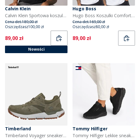
Calvin Klein
Hugo Boss
Calvin Klein Sportowa koszulka z grafiką dla niego kolor Czarny
Hugo Boss Koszulki Comfort 2-pak dla niego kolor Biały
Cena det.
189,00 zł
Cena det.
169,00 zł
Oszczędzasz
100,00 zł
Oszczędzasz
80,00 zł
Current
Current
89,00 zł
89,00 zł
Nowości
Timberland
Tommy Hilfiger
Timberland Voyager sneakersy dla niego kolor Dark Green Mesh
Tommy Hilfiger Lekkie sneakersy dla niego kolor Black