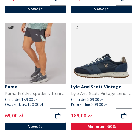
Nowości
Nowości
Puma
Lyle And Scott Vintage
Puma Krótkie spodenki treningowe Puma Fit Ultrabreathe Stretch 5 cali Marble dla niego kolor Szary/Niebieski
Lyle And Scott Vintage Leno sneakersy dla niego kolor Niebieski
Cena det.
189,00 zł
Cena det.
509,00 zł
Oszczędzasz
120,00 zł
Poprzednio
209,00 zł
Current
Current
69,00 zł
189,00 zł
Nowości
Minimum -50%