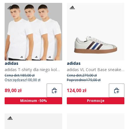
adidas
adidas
adidas T-shirty dla niego kolor biały
adidas VL Court Base sneakersy kolor Cloud White/Aurora Ruby/Royal Blue
Cena det.
189,00 zł
Cena det.
279,00 zł
Oszczędzasz
100,00 zł
Poprzednio
179,00 zł
Current
Current
89,00 zł
124,00 zł
Minimum -50%
Promocje