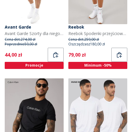
Avant Garde
Reebok
Avant Garde Szorty dla niego kolor brązowo-niebieski
Reebok Spodenki przejściowe do koszykówki Reebok 17,8 cm dla niego kolor Heat Wave
Cena det.
274,00 zł
Cena det.
259,00 zł
Poprzednio
59,00 zł
Oszczędzasz
180,00 zł
Current
Current
44,00 zł
79,00 zł
Promocje
Minimum -50%