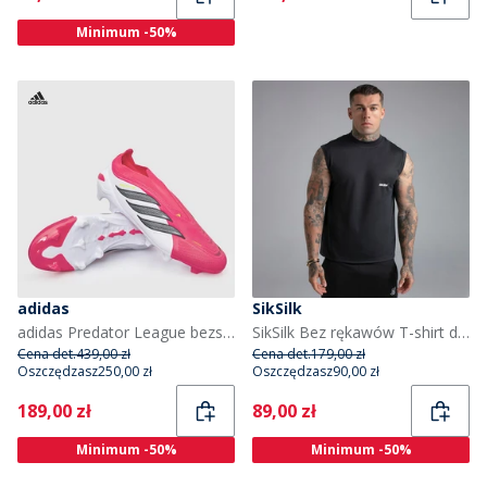
Minimum -50%
adidas
SikSilk
adidas Predator League bezsznurowe Pakiet Stworzone do Goli FG na twardą nawierzchnię korki piłkarskie dla niego kolor Lucid Red/Core Black/Cloud White
SikSilk Bez rękawów T-shirt dla niego kolor Czarny
Cena det.
439,00 zł
Cena det.
179,00 zł
Oszczędzasz
250,00 zł
Oszczędzasz
90,00 zł
Current
Current
189,00 zł
89,00 zł
Minimum -50%
Minimum -50%