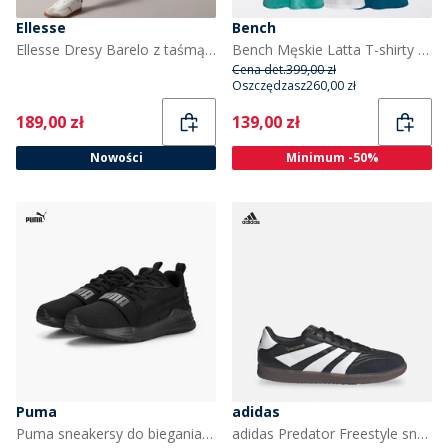
Ellesse
Bench
Ellesse Dresy Barelo z taśmą z poliestru dla niego kolor Czarny
Bench Męskie Latta T-shirty Multis
Cena det.
399,00 zł
Oszczędzasz
260,00 zł
Current
Current
189,00 zł
139,00 zł
Nowości
Minimum -50%
Puma
adidas
Puma sneakersy do biegania z technologią wired dla niego kolor Puma Black
adidas Predator Freestyle sneakersy dla niego kolor Core Black/Biały/Gold Metallic