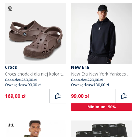
Crocs
New Era
Crocs chodaki dla niej kolor truffle
New Era New York Yankees bluza z kapturem dla niego kolor Czarny
Cena det.
259,00 zł
Cena det.
229,00 zł
Oszczędzasz
90,00 zł
Oszczędzasz
130,00 zł
Current
Current
169,00 zł
99,00 zł
Minimum -50%