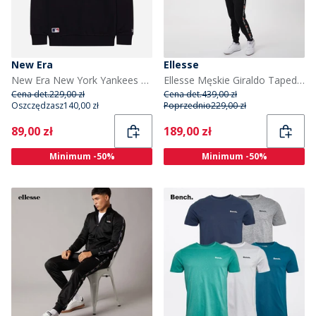
New Era
Ellesse
New Era New York Yankees Bluza Granatowo-biała dla niego kolor Nvywhi
Ellesse Męskie Giraldo Taped Poly Dresy Czarny
Cena det.
229,00 zł
Cena det.
439,00 zł
Oszczędzasz
140,00 zł
Poprzednio
229,00 zł
Current
Current
89,00 zł
189,00 zł
Minimum -50%
Minimum -50%