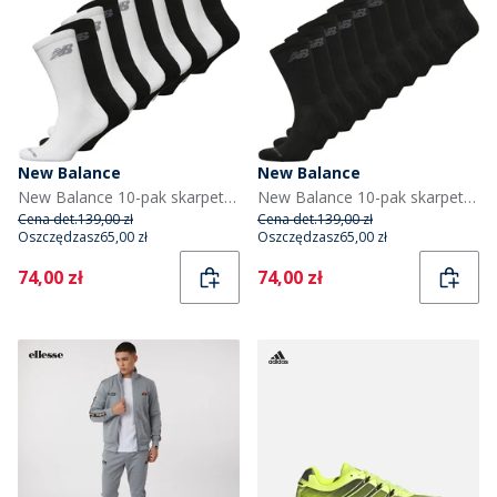
New Balance
New Balance
New Balance 10-pak skarpet crew z wyściółką kolor czarno-biały
New Balance 10-pak skarpet crew z amortyzacją dla niego kolor czarny
Cena det.
139,00 zł
Cena det.
139,00 zł
Oszczędzasz
65,00 zł
Oszczędzasz
65,00 zł
Current
Current
74,00 zł
74,00 zł