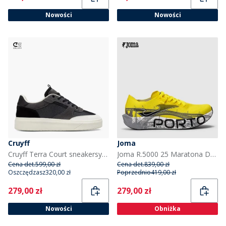
Nowości
Nowości
Cruyff
Joma
Cruyff Terra Court sneakersy dla niego kolor Grey/White
Joma R.5000 25 Maratona Do Porto Speed Neutral buty do biegania dla niego kolor Fluorescent Yellow
Cena det.
599,00 zł
Cena det.
839,00 zł
Oszczędzasz
320,00 zł
Poprzednio
419,00 zł
Current
Current
279,00 zł
279,00 zł
Nowości
Obniżka