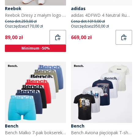
Reebok
adidas
Reebok Dresy z małym logo z polaru dla niego kolor Czarny
adidas 4DFWD 4 Neutral Running buty dla niego kolor Core Black/Core Black/Core Black
Cena det.
259,00 zł
Cena det.
1019,00 zł
Oszczędzasz
170,00 zł
Oszczędzasz
350,00 zł
Current
Current
89,00 zł
669,00 zł
Minimum -50%
Bench
Bench
Bench Malko 7-pak bokserek dla niego kolory czarny/​jasnoturkusowy/​granatowy/​czerwony/​biały/​jasny khaki/​niebieski
Bench Aviona pięciopak T-shirtów dla niego kolor Mixed