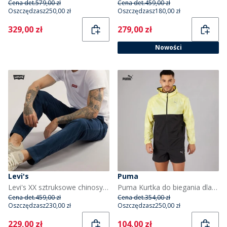
Cena det.
579,00 zł
Cena det.
459,00 zł
Oszczędzasz
250,00 zł
Oszczędzasz
180,00 zł
Current
Current
329,00 zł
279,00 zł
Nowości
Levi's
Puma
Levi's XX sztruksowe chinosy dla niego kolor Zodiac Blue
Puma Kurtka do biegania dla niego kolor Czarny/Żółty
Cena det.
459,00 zł
Cena det.
354,00 zł
Oszczędzasz
230,00 zł
Oszczędzasz
250,00 zł
Current
Current
229,00 zł
104,00 zł