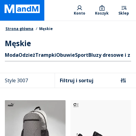
Skip
Primary departments
to
0
Konto
Koszyk
Sklep
main
content
Nawigacja okruszkowa
Strona główna
Męskie
Męskie
Skróty
Moda
Odzież
Trampki
Obuwie
Sport
Bluzy dresowe i z 
Style 3007
Filtruj i sortuj