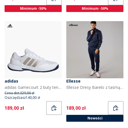
Minimum -50%
Minimum -50%
adidas
Ellesse
adidas Gamecourt 2 buty tenisowe dla niego kolor Cloud White/Cyber Metallic/Dark Blue
Ellesse Dresy Barelo z taśmą z poliestru dla niego kolor Navy
Cena det.
329,00 zł
Oszczędzasz
140,00 zł
Current
Current
189,00 zł
189,00 zł
Nowości