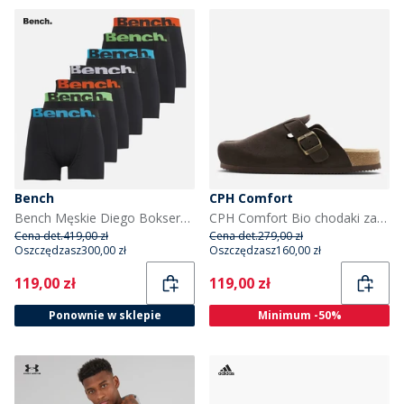
Bench
CPH Comfort
Bench Męskie Diego Bokserki Czarny
CPH Comfort Bio chodaki zamszowe sandały kolor Dark Brown
Cena det.
419,00 zł
Cena det.
279,00 zł
Oszczędzasz
300,00 zł
Oszczędzasz
160,00 zł
Current
Current
119,00 zł
119,00 zł
Ponownie w sklepie
Minimum -50%