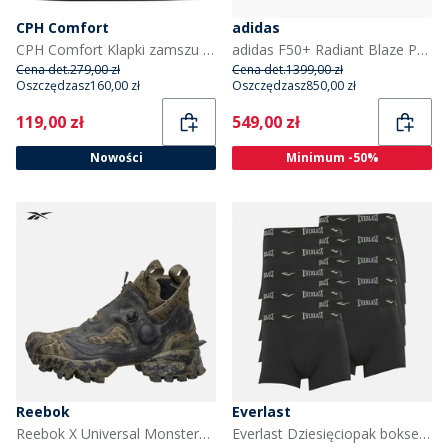
CPH Comfort
adidas
CPH Comfort Klapki zamszu Bio kolor taupe
adidas F50+ Radiant Blaze Pack FG Firm Ground Buty Piłkarskie dla niego kolor Purple Rush/Cloud White/Lucid Lemon
Cena det.
279,00 zł
Cena det.
1399,00 zł
Oszczędzasz
160,00 zł
Oszczędzasz
850,00 zł
Current
Current
119,00 zł
549,00 zł
Nowości
Minimum -50%
Reebok
Everlast
Reebok X Universal Monsters Instapump Fury 94 Mid 'Creature From The Black Lagoon' sneakersy kolor Green/Green/Black
Everlast Dziesięciopak bokserek dla niego kolor Czarny