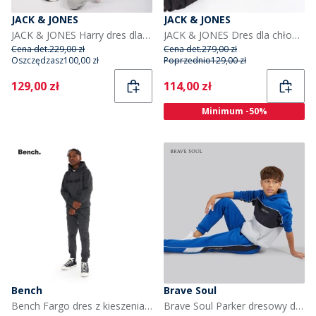
JACK & JONES
JACK & JONES
JACK & JONES Harry dres dla chłopca kolor Alloy
JACK & JONES Dres dla chłopca kolor czarny
Cena det.
229,00 zł
Cena det.
279,00 zł
Oszczędzasz
100,00 zł
Poprzednio
129,00 zł
Current
Current
129,00 zł
114,00 zł
Minimum -50%
Bench
Brave Soul
Bench Fargo dres z kieszeniami cargo dla chłopca kolor szary
Brave Soul Parker dresowy dla chłopca Cobalt/Navy/Light Grey Marl kolor Cobalt/Navy/Light Gery Ma