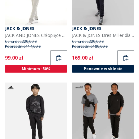
JACK & JONES
JACK & JONES
JACK AND JONES Chłopięce Luca Dresy Odcienie szarości
JACK & JONES Dres Miller dla chłopca kolor ensign niebieski
Cena det.
229,00 zł
Cena det.
229,00 zł
Poprzednio
114,00 zł
Poprzednio
189,00 zł
Current
Current
99,00 zł
169,00 zł
Minimum -50%
Ponownie w sklepie