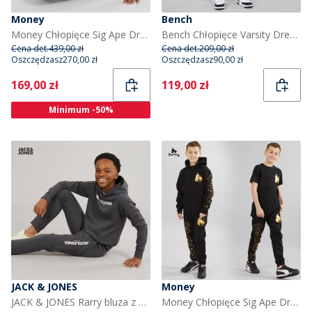
Money
Bench
Money Chłopięce Sig Ape Dresy Szary
Bench Chłopięce Varsity Dresy Szary
Cena det.
439,00 zł
Cena det.
209,00 zł
Oszczędzasz
270,00 zł
Oszczędzasz
90,00 zł
Current
Current
169,00 zł
119,00 zł
Minimum -50%
JACK & JONES
Money
JACK & JONES Rarry bluza z kapturem i spodnie dresowe dla chłopca kolor asfaltowy
Money Chłopięce Sig Ape Dresy Czarny