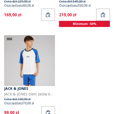
Cena det.
229,00 zł
Cena det.
549,00 zł
Oszczędzasz
60,00 zł
Oszczędzasz
330,00 zł
Current
Current
169,00 zł
219,00 zł
Minimum -50%
JACK & JONES
JACK & JONES Oern zestw koszulka I spodenki dla chłopca kolor Beaucoup Blue
Cena det.
169,00 zł
Oszczędzasz
70,00 zł
Current
99,00 zł