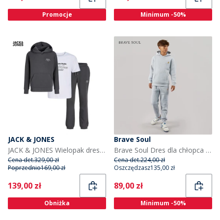
Promocje
Minimum -50%
JACK & JONES
Brave Soul
JACK & JONES Wielopak dresowy z kapturem i T-shirtem Niko dla chłopca kolor asfaltowy/biały
Brave Soul Dres dla chłopca kolor jasnoszary melanż
Cena det.
329,00 zł
Cena det.
224,00 zł
Poprzednio
169,00 zł
Oszczędzasz
135,00 zł
Current
Current
139,00 zł
89,00 zł
Obniżka
Minimum -50%