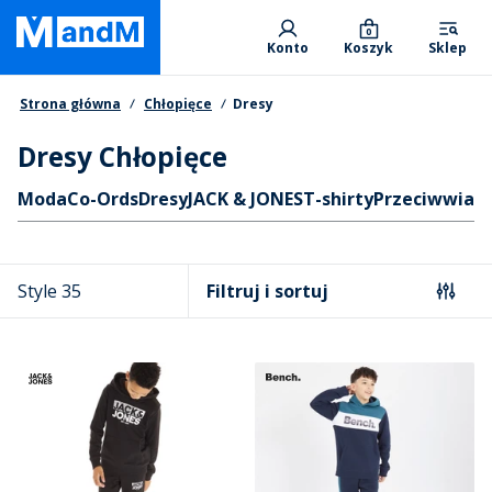
Skip
Primary departments
to
0
Konto
Koszyk
Sklep
main
content
Nawigacja okruszkowa
Strona główna
Chłopięce
Dresy
Dresy Chłopięce
Skróty
Moda
Co-Ords
Dresy
JACK & JONES
T-shirty
Przeciwwiat
Style 35
Filtruj i sortuj