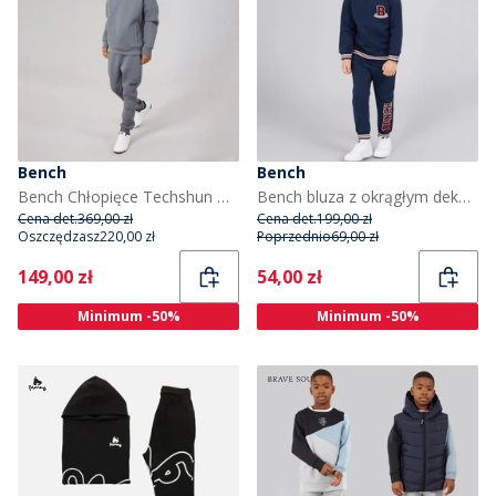
Bench
Bench
Bench Chłopięce Techshun Dresy Odcienie szarości
Bench bluza z okrągłym dekoltem i spodnie dresowe dla chłopca kolor granatowy
Cena det.
369,00 zł
Cena det.
199,00 zł
Oszczędzasz
220,00 zł
Poprzednio
69,00 zł
Current
Current
149,00 zł
54,00 zł
Minimum -50%
Minimum -50%