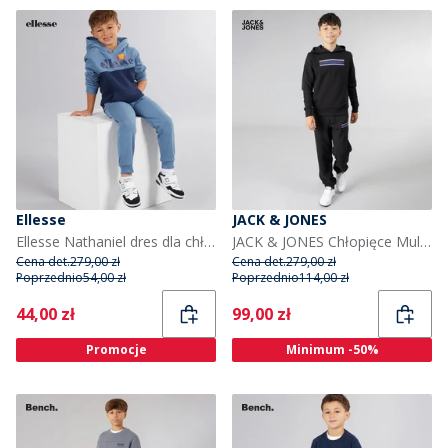
Ellesse
JACK & JONES
Ellesse Nathaniel dres dla chłopca kolor niebieski
JACK & JONES Chłopięce Multi Dresy Czarny
Cena det.
279,00 zł
Cena det.
279,00 zł
Poprzednio
54,00 zł
Poprzednio
114,00 zł
Current
Current
44,00 zł
99,00 zł
Promocje
Minimum -50%