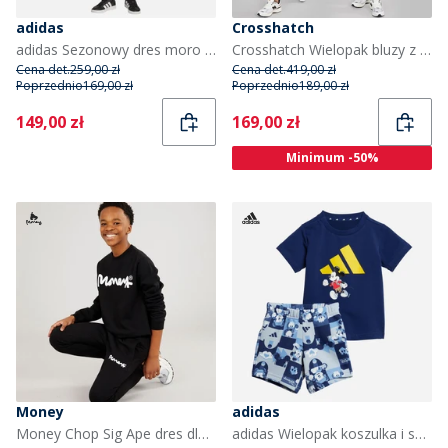
adidas
Crosshatch
adidas Sezonowy dres moro dla dzieci kolor Czarny/Carbon
Crosshatch Wielopak bluzy z kapturem, T-shirtu i spodni dresowych dla chłopca kolor czarny/węgiel
Cena det.
259,00 zł
Cena det.
419,00 zł
Poprzednio
169,00 zł
Poprzednio
189,00 zł
Current
Current
149,00 zł
169,00 zł
Minimum -50%
Money
adidas
Money Chop Sig Ape dres dla chłopca kolor czarny
adidas Wielopak koszulka i spodenki Disney Mickey Mouse dla dzieci kolor Dark Blue/Crew Yellow