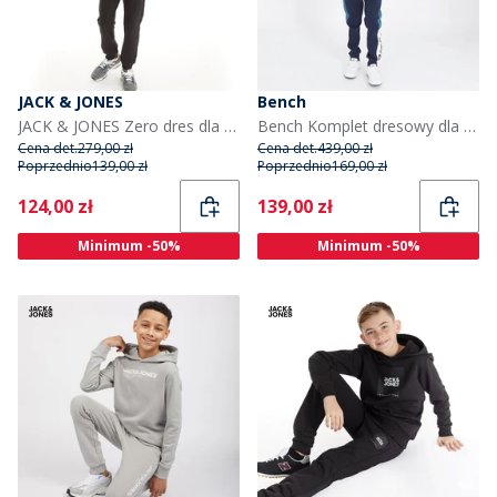
JACK & JONES
Bench
JACK & JONES Zero dres dla chłopca kolor czarny
Bench Komplet dresowy dla chłopca kolor granatowy
Cena det.
279,00 zł
Cena det.
439,00 zł
Poprzednio
139,00 zł
Poprzednio
169,00 zł
Current
Current
124,00 zł
139,00 zł
Minimum -50%
Minimum -50%