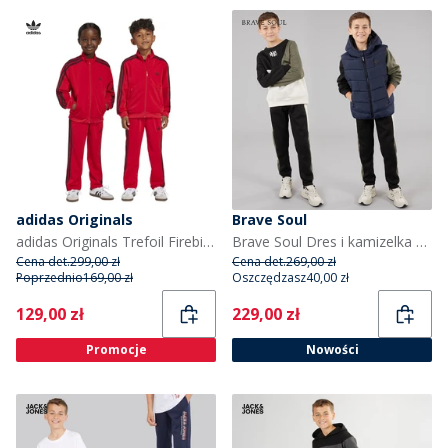
adidas Originals
Brave Soul
adidas Originals Trefoil Firebird dres dla dziecka kolor Better Scarlet/Czarny
Brave Soul Dres i kamizelka dla chłopca kolor Multi
Cena det.
299,00 zł
Cena det.
269,00 zł
Poprzednio
169,00 zł
Oszczędzasz
40,00 zł
Current
Current
129,00 zł
229,00 zł
Promocje
Nowości