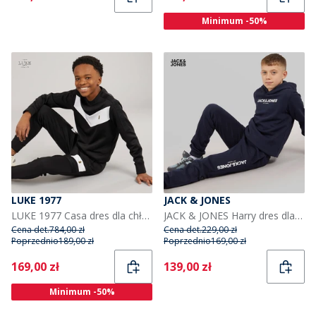
Minimum -50%
LUKE 1977
JACK & JONES
LUKE 1977 Casa dres dla chłopca kolor czarno-biały
JACK & JONES Harry dres dla chłopca kolor granatowy
Cena det.
784,00 zł
Cena det.
229,00 zł
Poprzednio
189,00 zł
Poprzednio
169,00 zł
Current
Current
169,00 zł
139,00 zł
Minimum -50%