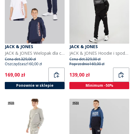
JACK & JONES
JACK & JONES
JACK & JONES Wielopak dla chłopca: 3 szt. bluza z kapturem, T-shirt i spodnie dresowe kolor granatowy
JACK & JONES Hoodie i spodnie dresowe dla chłopca kolor czarny/ciemnoszary melanż
Cena det.
329,00 zł
Cena det.
329,00 zł
Oszczędzasz
160,00 zł
Poprzednio
169,00 zł
Current
Current
169,00 zł
139,00 zł
Ponownie w sklepie
Minimum -50%