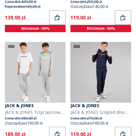
Cena det.
439,00 zł
Cena det.
259,00 zł
Poprzednio
169,00 zł
Oszczędzasz
140,00 zł
Current
Current
139,00 zł
119,00 zł
Minimum -50%
Minimum -50%
JACK & JONES
JACK & JONES
JACK & JONES Trzyczęściowy dres Rarry i Wielopak T-shirtów dla chłopca kolor stop/biały
JACK & JONES Scripted dres dla chłopca kolor granatowy
Cena det.
369,00 zł
Cena det.
279,00 zł
Oszczędzasz
180,00 zł
Oszczędzasz
160,00 zł
Current
Current
189,00 zł
119,00 zł