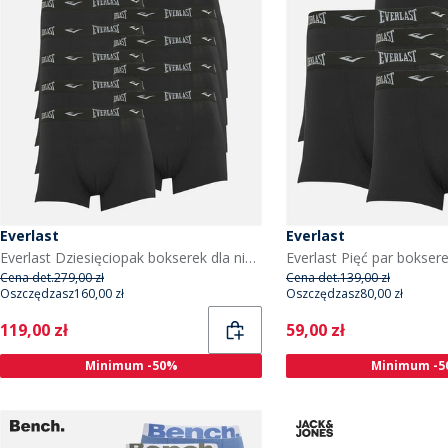
Everlast
Everlast
Everlast Dziesięciopak bokserek dla niego kolor Czarny
Cena det.
279,00 zł
Cena det.
139,00 zł
Oszczędzasz
160,00 zł
Oszczędzasz
80,00 zł
Current
Current
119,00 zł
59,00 zł
Minimum -50%
Minimum -5