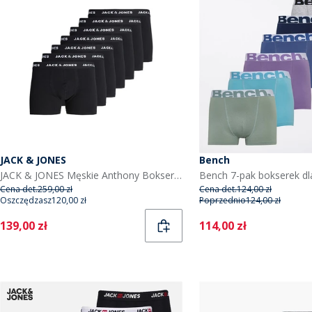
JACK & JONES
Bench
JACK & JONES Męskie Anthony Bokserki Czarny
Cena det.
259,00 zł
Cena det.
124,00 zł
Oszczędzasz
120,00 zł
Poprzednio
124,00 zł
Current
Current
139,00 zł
114,00 zł