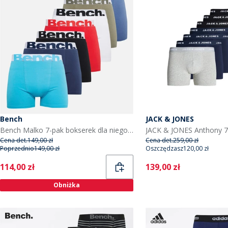
Bench
JACK & JONES
Bench Malko 7-pak bokserek dla niego kolory czarny/​jasnoturkusowy/​granatowy/​czerwony/​biały/​jasny khaki/​niebieski
Cena det.
149,00 zł
Cena det.
259,00 zł
Poprzednio
149,00 zł
Oszczędzasz
120,00 zł
Current
Current
114,00 zł
139,00 zł
Obniżka