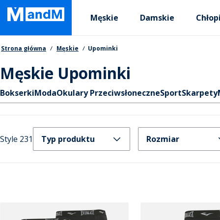
Skip
Primary departments
to
Męskie
Damskie
Chłop
main
content
Nawigacja okruszkowa
Strona główna
Męskie
Upominki
Męskie Upominki
Skróty
Bokserki
Moda
Okulary Przeciwsłoneczne
Sport
Skarpety
Style 231
Typ produktu
Rozmiar