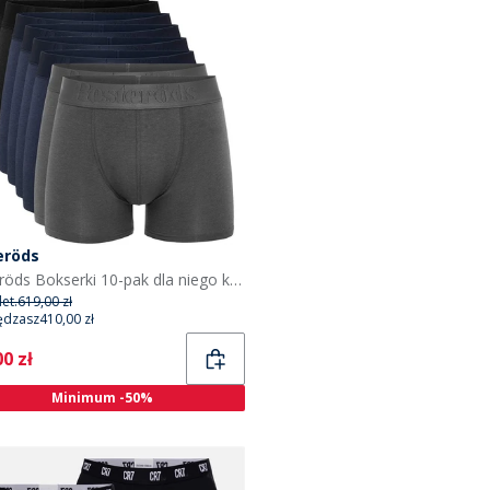
eröds
Resteröds Bokserki 10-pak dla niego kolor niejednolity
et.
619,00 zł
ędzasz
410,00 zł
ent
0 zł
Minimum -50%