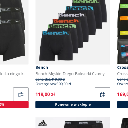
Bench
Cros
Everlast Pięć par bokserek dla niego kolor czarny/czarny
Bench Męskie Diego Bokserki Czarny
Cena det.
419,00 zł
Cena d
Oszczędzasz
300,00 zł
Oszcz
Current
Curr
119,00 zł
169,0
0%
Ponownie w sklepie