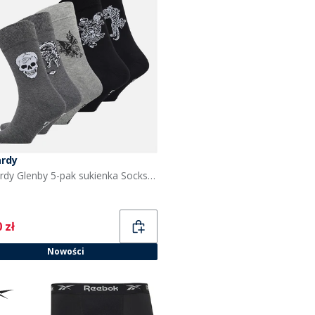
ardy
Ed Hardy Glenby 5-pak sukienka Socks dla niego kolor Mixed
ent
 zł
Nowości