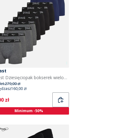
ast
Everlast Dziesięciopak bokserek wielokolorowych dla niego
et.
279,00 zł
ędzasz
160,00 zł
ent
0 zł
Minimum -50%