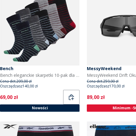
Bench
MessyWeekend
Bench eleganckie skarpetki 10-pak dla niego kolor Black/Charcoal Marl/Grey Marl/Navy
Cena det.
209,00 zł
Cena det.
259,00 zł
Oszczędzasz
140,00 zł
Oszczędzasz
170,00 zł
Current
Current
69,00 zł
89,00 zł
Nowości
Minimum -5