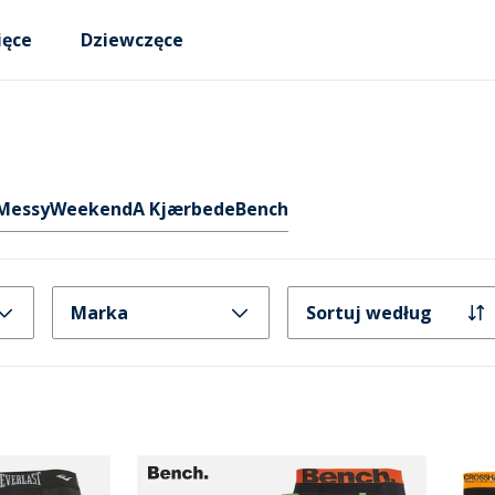
ięce
Dziewczęce
MessyWeekend
A Kjærbede
Bench
Marka
Sortuj według