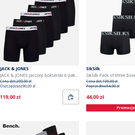
JACK & JONES
SikSilk
JACK & JONES Jaccorp bokserski 6-pak dla niego kolor Pack 3 Black
Cena det.
209,00 zł
Cena det.
109,00 zł
Oszczędzasz
90,00 zł
Poprzednio
54,00 zł
Current
Current
119,00 zł
44,00 zł
Promocje