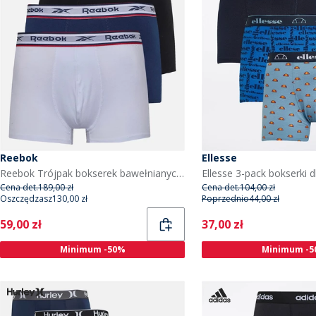
Reebok
Ellesse
Reebok Trójpak bokserek bawełnianych Barlow dla niego kolor czarno-biały/Navy
Cena det.
189,00 zł
Cena det.
104,00 zł
Oszczędzasz
130,00 zł
Poprzednio
44,00 zł
Current
Current
59,00 zł
37,00 zł
Minimum -50%
Minimum -5