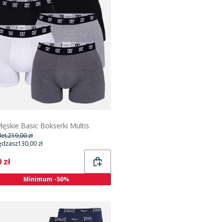
ęskie Basic Bokserki Multis
et.
219,00 zł
ędzasz
130,00 zł
ent
 zł
Minimum -50%