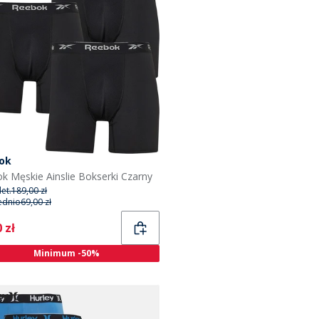
ok
k Męskie Ainslie Bokserki Czarny
et.
189,00 zł
ednio
69,00 zł
ent
 zł
Minimum -50%