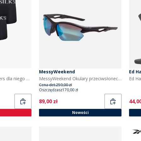
MessyWeekend
Ed H
SikSilk Pack of three boxers dla niego kolor Czarny
MessyWeekend Okulary przeciwsłoneczne Drift kolor Czarny
Cena det.
259,00 zł
Oszczędzasz
170,00 zł
Current
Curr
89,00 zł
44,00
Nowości