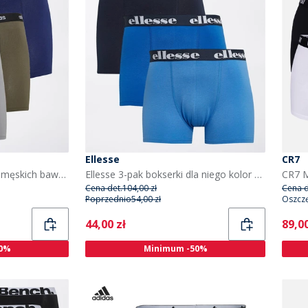
Ellesse
CR7
adidas Trójpak bokserek męskich bawełnianych ze stretchem dla niego kolor Navy/Szary/Olive
Ellesse 3-pak bokserki dla niego kolor granatowy/niebieski
CR7 M
Cena det.
104,00 zł
Cena d
Poprzednio
54,00 zł
Oszcz
Current
Curr
44,00 zł
89,00
0%
Minimum -50%