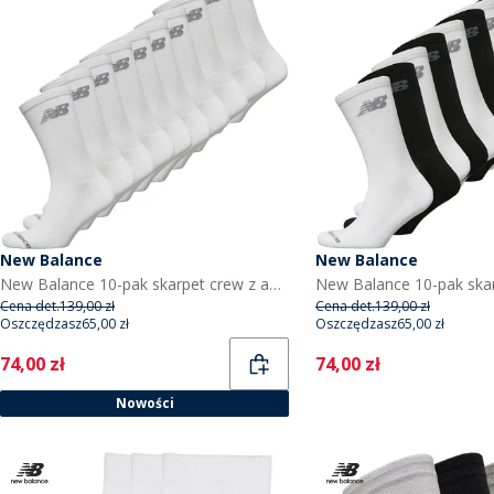
New Balance
New Balance
New Balance 10-pak skarpet crew z amortyzacją dla niego kolor biały
Cena det.
139,00 zł
Cena det.
139,00 zł
Oszczędzasz
65,00 zł
Oszczędzasz
65,00 zł
Current
Current
74,00 zł
74,00 zł
Nowości