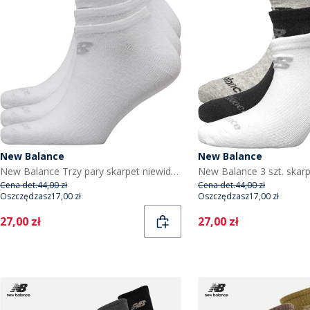
New Balance
New Balance
New Balance Trzy pary skarpet niewidocznych kolor biały
Cena det.
44,00 zł
Cena det.
44,00 zł
Oszczędzasz
17,00 zł
Oszczędzasz
17,00 zł
Current
Current
27,00 zł
27,00 zł