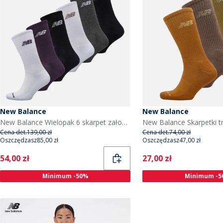
New Balance
New Balance
New Balance Wielopak 6 skarpet załogowych sezonowych dla niego kolor Multi
Cena det.
139,00 zł
Cena det.
74,00 zł
Oszczędzasz
85,00 zł
Oszczędzasz
47,00 zł
Current
Current
54,00 zł
27,00 zł
Minimum -50%
Minimum -5