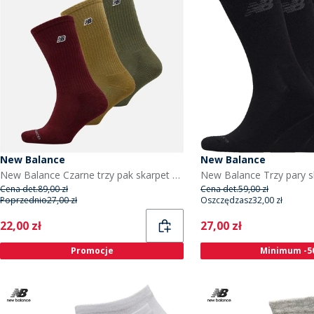
New Balance
New Balance
New Balance Czarne trzy pak skarpet crew z z logo dla niego kolor Brązowy/Czerwony
Cena det.
89,00 zł
Cena det.
59,00 zł
Poprzednio
27,00 zł
Oszczędzasz
32,00 zł
Current
Current
22,00 zł
27,00 zł
Promocje
Minimum -5