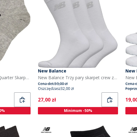
New Balance
New 
New Balance Dziecięce Quarter Skarpety Wielobarwny
New Balance Trzy pary skarpet crew z amortyzacją kolor biały
New B
Cena det.
59,00 zł
Cena d
Oszczędzasz
32,00 zł
Poprz
Current
Curr
27,00 zł
19,00
0%
Minimum -50%