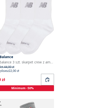
Balance
New Balance 3 szt. skarpet crew z amortyzacją dla niego kolor biały
et.
44,00 zł
ędzasz
22,00 zł
ent
 zł
Minimum -50%