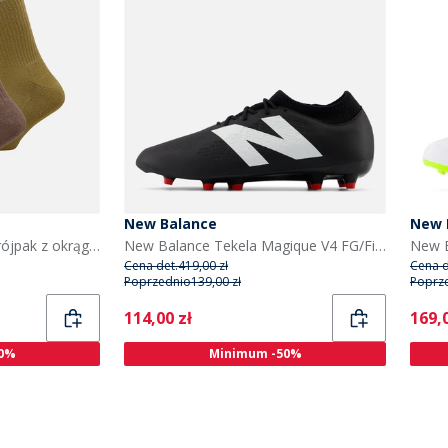
New Balance
New 
New Balance Skarpetki trójpak z okrągłym dekoltem dla niego kolor Multi
New Balance Tekela Magique V4 FG/Firm Ground buty piłkarskie kolor czarny
Cena det.
419,00 zł
Cena d
Poprzednio
139,00 zł
Poprz
Current
Curr
114,00 zł
169,0
0%
Minimum -50%