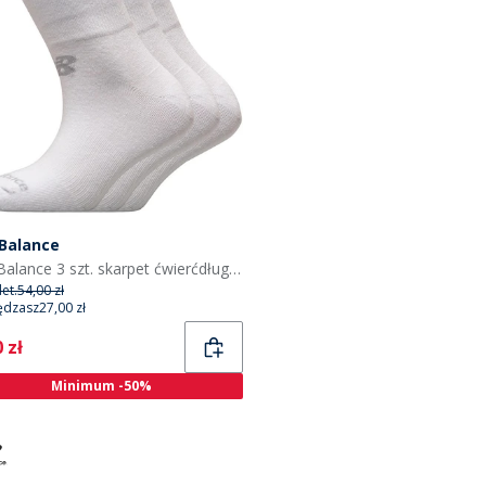
Balance
New Balance 3 szt. skarpet ćwierćdługośćowych kolor biały
et.
54,00 zł
ędzasz
27,00 zł
ent
 zł
Minimum -50%