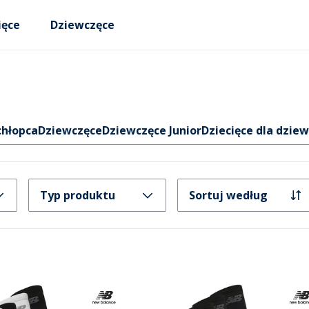
ięce
Dziewczęce
chłopca
Dziewczęce
Dziewczęce Junior
Dziecięce dla dzie
Typ produktu
Sortuj według