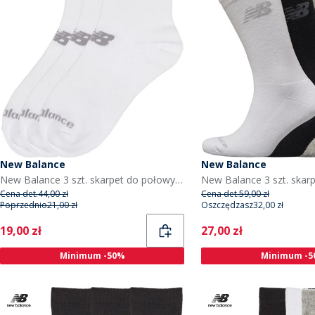
New Balance
New Balance
New Balance 3 szt. skarpet do połowy łydki dla chłopca kolor biały
Cena det.
44,00 zł
Cena det.
59,00 zł
Poprzednio
21,00 zł
Oszczędzasz
32,00 zł
Current
Current
19,00 zł
27,00 zł
Minimum -50%
Minimum -5