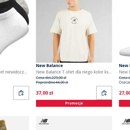
New Balance
New 
New Balance 3 szt. skarpet niewidocznych dla niego kolor czarny/szary/biały
New Balance T-shirt dla niego kolor księżycowy
Cena det.
229,00 zł
Cena d
Poprzednio
44,00 zł
Oszcz
Current
Curr
37,00 zł
27,00
Promocje