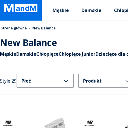
Skip
Primary departments
to
Męskie
Damskie
Chłop
main
content
Nawigacja okruszkowa
Strona główna
New Balance
New Balance
Skróty
Męskie
Damskie
Chłopięce
Chłopięce Junior
Dziecięce dla 
Style 29
Płeć
Produkt