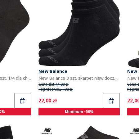
New Balance
New 
New Balance Skarpety 3 szt. 1/4 dla chłopca kolor czarny
New Balance 3 szt. skarpet niewidocznych kolor czarny
Cena det.
44,00 zł
Cena d
Poprzednio
27,00 zł
Poprz
Current
Curr
22,00 zł
22,00
0%
Minimum -50%