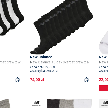
New Balance
New 
New Balance 10-pak skarpet crew z wyściółką kolor czarno-biały
New Balance 10-pak skarpet crew z amortyzacją dla niego kolor czarny
Cena det.
139,00 zł
Cena d
Oszczędzasz
65,00 zł
Oszcz
Current
Curr
74,00 zł
22,00