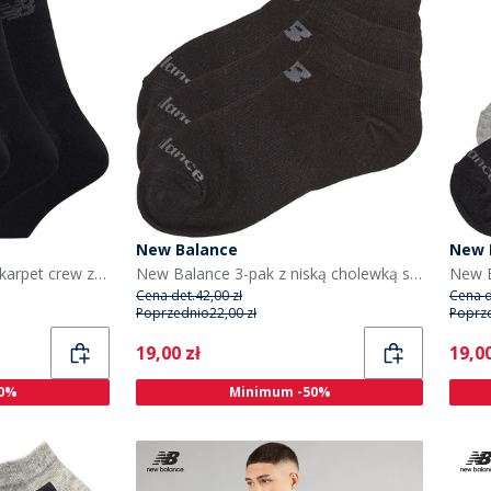
New Balance
New 
New Balance Trzy pary skarpet crew z wyściółką dla niego kolor czarny
New Balance 3-pak z niską cholewką skarpety dla dziecka kolor czarny
Cena det.
42,00 zł
Cena d
Poprzednio
22,00 zł
Poprz
Current
Curr
19,00 zł
19,00
0%
Minimum -50%