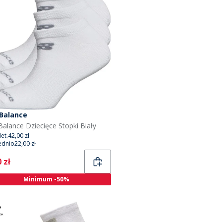
Balance
alance Dziecięce Stopki Biały
et.
42,00 zł
ednio
22,00 zł
ent
 zł
Minimum -50%