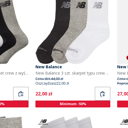
New Balance
New 
New Balance 3 szt. skarpet crew z wyściółką kolor czarny/szary/biały
New Balance 3 szt. skarpet typu crew z wyściółką dla dzieci kolor multi
Cena det.
44,00 zł
Cena d
Oszczędzasz
22,00 zł
Poprz
Current
Curr
22,00 zł
27,00
0%
Minimum -50%