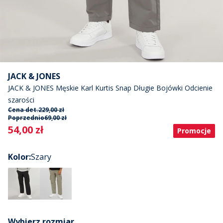
JACK & JONES
JACK & JONES Męskie Karl Kurtis Snap Długie Bojówki Odcienie
szarości
Cena det.
229,00 zł
Poprzednio
69,00 zł
Current
54,00 zł
Promocje
Kolor
:
Szary
Wybierz rozmiar