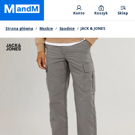
Skip
Primary departments
to
0
Konto
Koszyk
Sklep
main
content
Nawigacja okruszkowa
Strona główna
Męskie
Spodnie
JACK & JONES