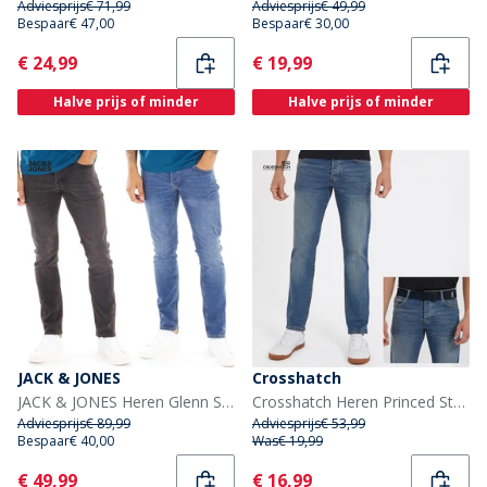
Adviesprijs
€ 71,99
Adviesprijs
€ 49,99
Bespaar
€ 47,00
Bespaar
€ 30,00
Current
Current
€ 24,99
€ 19,99
Halve prijs of minder
Halve prijs of minder
JACK & JONES
Crosshatch
JACK & JONES Heren Glenn Sq354/327 Set van 2 Jeans Blauw/Zwart
Crosshatch Heren Princed Straight Fit Jeans Stone Wash
Adviesprijs
€ 89,99
Adviesprijs
€ 53,99
Bespaar
€ 40,00
Was
€ 19,99
Current
Current
€ 49,99
€ 16,99