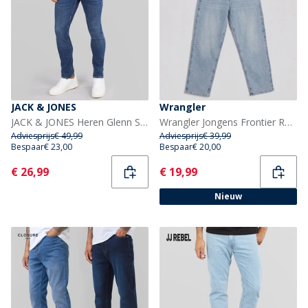
JACK & JONES
Wrangler
JACK & JONES Heren Glenn SQ 327 Slim Fit Jeans Blauw
Wrangler Jongens Frontier Relaxed Fit Jeans Bleach Wash
Adviesprijs
€ 49,99
Adviesprijs
€ 39,99
Bespaar
€ 23,00
Bespaar
€ 20,00
Current
Current
€ 26,99
€ 19,99
Nieuw