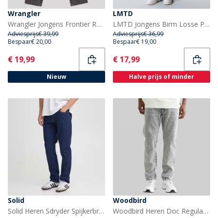
Wrangler
LMTD
Wrangler Jongens Frontier Relaxed Fit Jeans Dark Space
LMTD Jongens Birm Losse Pasvorm Jeans Light Blue Denim
Adviesprijs
€ 39,99
Adviesprijs
€ 36,99
Bespaar
€ 20,00
Bespaar
€ 19,00
Current
Current
€ 19,99
€ 17,99
Nieuw
Halve prijs of minder
Solid
Woodbird
Solid Heren Sdryder Spijkerbroek Rinse Wash
Woodbird Heren Doc Regular Tapered Jeans Grijs