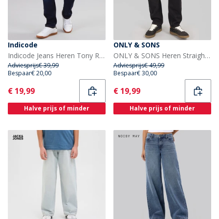
Indicode
ONLY & SONS
Indicode Jeans Heren Tony Regular Fit Donkerblauw
ONLY & SONS Heren Straight Fit Jeans Black Denim
Adviesprijs
€ 39,99
Adviesprijs
€ 49,99
Bespaar
€ 20,00
Bespaar
€ 30,00
Current
Current
€ 19,99
€ 19,99
Halve prijs of minder
Halve prijs of minder