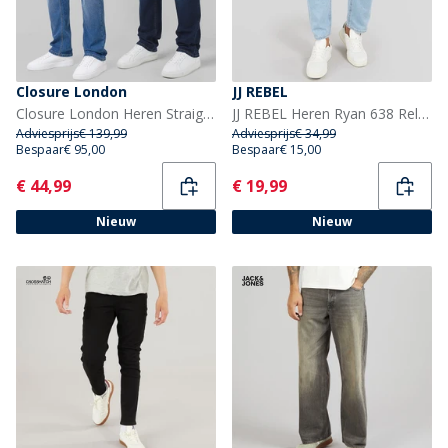
Closure London
JJ REBEL
Closure London Heren Straight jeans Meerkleurig
JJ REBEL Heren Ryan 638 Relaxed Fit Jeans Light Blue
Adviesprijs
€ 139,99
Adviesprijs
€ 34,99
Bespaar
€ 95,00
Bespaar
€ 15,00
Current
Current
€ 44,99
€ 19,99
Nieuw
Nieuw