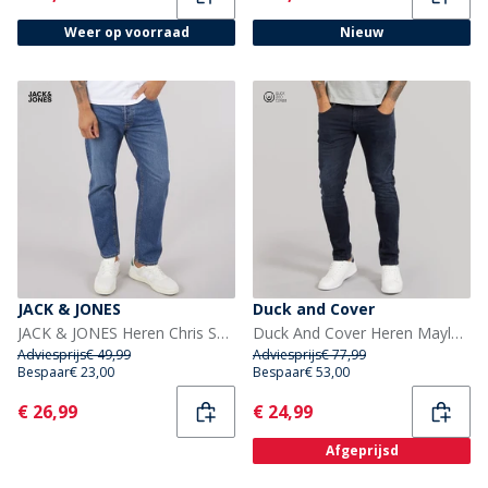
Weer op voorraad
Nieuw
JACK & JONES
Duck and Cover
JACK & JONES Heren Chris SQ 959 Relaxed Fit Jeans Blauw
Duck And Cover Heren Maylead Slim Fit Jeans Blauw Zwart
Adviesprijs
€ 49,99
Adviesprijs
€ 77,99
Bespaar
€ 23,00
Bespaar
€ 53,00
Current
Current
€ 26,99
€ 24,99
Afgeprijsd