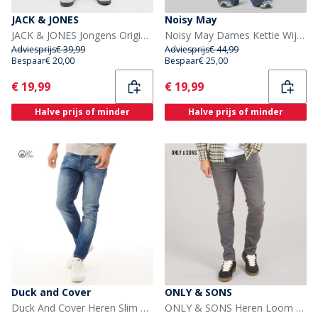
JACK & JONES
Noisy May
JACK & JONES Jongens Origin Wijde Pijp Jeans Blue Denim
Noisy May Dames Kettie Wijde Pijp Jeans Medium Blue Denim
Adviesprijs
€ 39,99
Adviesprijs
€ 44,99
Bespaar
€ 20,00
Bespaar
€ 25,00
Current
Current
€ 19,99
€ 19,99
Halve prijs of minder
Halve prijs of minder
Duck and Cover
ONLY & SONS
Duck And Cover Heren Slim Fit Jeans Stonewash
ONLY & SONS Heren Loom Slim Fit Jeans Grey Denim