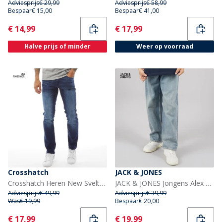
Adviesprijs
€ 29,99
Adviesprijs
€ 58,99
Bespaar
€ 15,00
Bespaar
€ 41,00
Current
Current
€ 14,99
€ 17,99
Halve prijs of minder
Weer op voorraad
Crosshatch
JACK & JONES
Crosshatch Heren New Svelte Skinny Jeans Donker Wash
JACK & JONES Jongens Alex Orginal AKM 308 Baggy Fit Jeans Blue Denim
Adviesprijs
€ 49,99
Adviesprijs
€ 39,99
Was
€ 19,99
Bespaar
€ 20,00
Current
Current
€ 17,99
€ 19,99