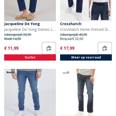
Jacqueline De Yong
Crosshatch
Jacqueline De Yong Dames Lullu Rechte Jeans Dark Blue Denim
Crosshatch Heren Princed Straight Fit Jeans Donkere Was
Adviesprijs
€ 39,99
Adviesprijs
€ 49,99
Was
€ 14,99
Bespaar
€ 32,00
Current
Current
€ 11,99
€ 17,99
Outlet
Weer op voorraad