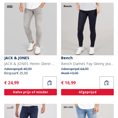
JACK & JONES
Bench
JACK & JONES Heren Glenn Original 333 Slim Fit Jeans Grey Denim
Bench Dames Fay Skinny Jeans Ink Wash
Adviesprijs
€ 49,99
Adviesprijs
€ 64,99
Bespaar
€ 25,00
Was
€ 19,99
Current
Current
€ 24,99
€ 16,99
Halve prijs of minder
Afgeprijsd