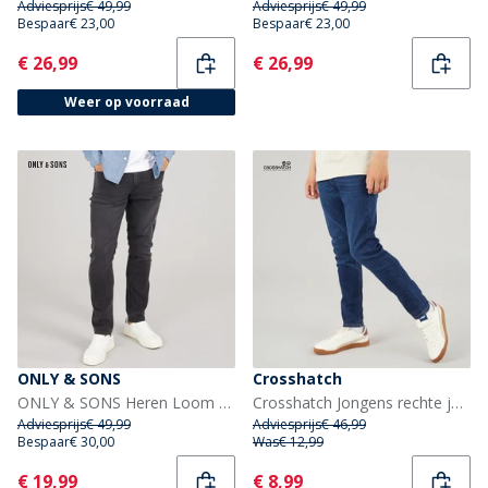
Adviesprijs
€ 49,99
Adviesprijs
€ 49,99
Bespaar
€ 23,00
Bespaar
€ 23,00
Current
Current
€ 26,99
€ 26,99
Weer op voorraad
ONLY & SONS
Crosshatch
ONLY & SONS Heren Loom Slim Fit Jeans Washed Black
Crosshatch Jongens rechte jeans donkere wassing
Adviesprijs
€ 49,99
Adviesprijs
€ 46,99
Bespaar
€ 30,00
Was
€ 12,99
Current
Current
€ 19,99
€ 8,99