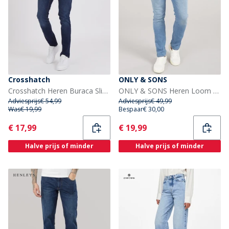
Crosshatch
ONLY & SONS
Crosshatch Heren Buraca Slim Fit Jeans Donkergewassen
ONLY & SONS Heren Loom Slim Fit Jeans Medium Blue Denim
Adviesprijs
€ 54,99
Adviesprijs
€ 49,99
Was
€ 19,99
Bespaar
€ 30,00
Current
Current
€ 17,99
€ 19,99
Halve prijs of minder
Halve prijs of minder