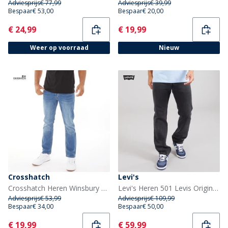
Adviesprijs
€ 77,99
Adviesprijs
€ 39,99
Bespaar
€ 53,00
Bespaar
€ 20,00
Current
Current
€ 24,99
€ 19,99
Weer op voorraad
Nieuw
Crosshatch
Levi's
Crosshatch Heren Winsbury Bootcut Jeans Stone Wash
Levi's Heren 501 Levis Original Jeans Crash Courses
Adviesprijs
€ 53,99
Adviesprijs
€ 109,99
Bespaar
€ 34,00
Bespaar
€ 50,00
Current
Current
€ 19,99
€ 59,99