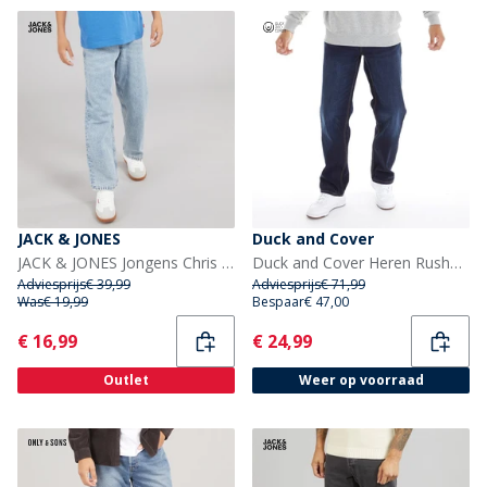
JACK & JONES
Duck and Cover
JACK & JONES Jongens Chris Original AKM 932 Relaxed Fit Jeans Blue Denim
Duck and Cover Heren Rushawn Jeans met Relaxed Fit Donkere Wassing
Adviesprijs
€ 39,99
Adviesprijs
€ 71,99
Was
€ 19,99
Bespaar
€ 47,00
Current
Current
€ 16,99
€ 24,99
Outlet
Weer op voorraad