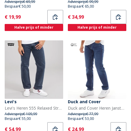
Adviesprijs
€ 69,99
Adviesprijs
€ 99,99
Bespaar
€ 50,00
Bespaar
€ 65,00
Current
Current
€ 19,99
€ 34,99
Halve prijs of minder
Halve prijs of minder
Levi's
Duck and Cover
Levi's Heren 555 Relaxed Straight Jeans The Midnight Blues Show
Duck and Cover Heren Janstar Straight jeans Blauw
Adviesprijs
€ 109,99
Adviesprijs
€ 77,99
Bespaar
€ 55,00
Bespaar
€ 53,00
Current
Current
€ 54,99
€ 24,99