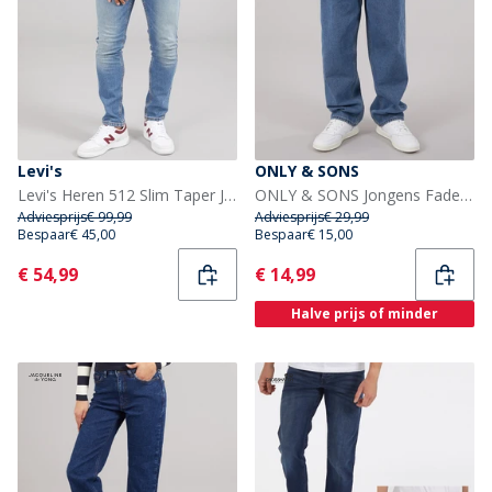
Levi's
ONLY & SONS
Levi's Heren 512 Slim Taper Jeans Amped Up
ONLY & SONS Jongens Fade Loose Fit Jeans Medium Blue Denim
Adviesprijs
€ 99,99
Adviesprijs
€ 29,99
Bespaar
€ 45,00
Bespaar
€ 15,00
Current
Current
€ 54,99
€ 14,99
Halve prijs of minder