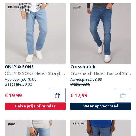
ONLY & SONS
Crosshatch
ONLY & SONS Heren Straight Fit Jeans Medium Blue Denim
Crosshatch Heren Bandol Straight jeans Blauw
Adviesprijs
€ 49,99
Adviesprijs
€ 53,99
Bespaar
€ 30,00
Was
€ 19,99
Current
Current
€ 19,99
€ 17,99
Halve prijs of minder
Weer op voorraad