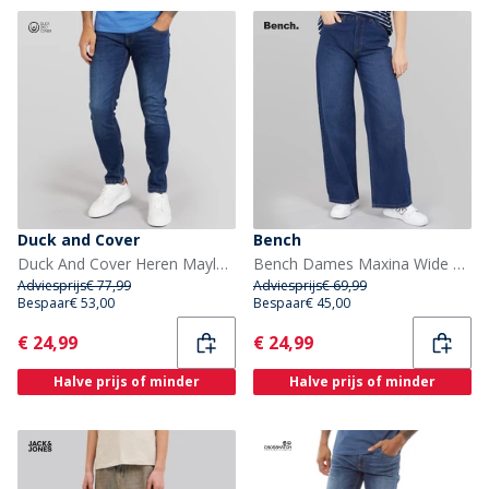
Duck and Cover
Bench
Duck And Cover Heren Maylead Slim Fit Jeans Donkere Wassing
Bench Dames Maxina Wide Leg Jeans Donkerblauw
Adviesprijs
€ 77,99
Adviesprijs
€ 69,99
Bespaar
€ 53,00
Bespaar
€ 45,00
Current
Current
€ 24,99
€ 24,99
Halve prijs of minder
Halve prijs of minder