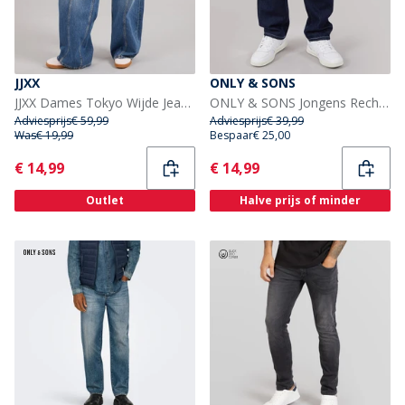
JJXX
ONLY & SONS
JJXX Dames Tokyo Wijde Jeans R282 Medium Blue Denim
ONLY & SONS Jongens Rechtte Pasvorm Jeans Dark Blue Denim
Adviesprijs
€ 59,99
Adviesprijs
€ 39,99
Was
€ 19,99
Bespaar
€ 25,00
Current
Current
€ 14,99
€ 14,99
Outlet
Halve prijs of minder