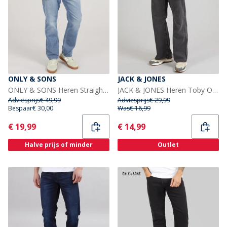
ONLY & SONS
JACK & JONES
ONLY & SONS Heren Straight Fit Jeans Dark Blue Denim
JACK & JONES Heren Toby Original 737 wijde jeans Black Denim
Adviesprijs
€ 49,99
Adviesprijs
€ 29,99
Bespaar
€ 30,00
Was
€ 16,99
Current
Current
€ 19,99
€ 14,99
Halve prijs of minder
Outlet