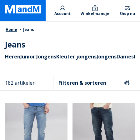
Skip
Primary departments
to
0
Account
Winkelmandje
Shop nu
main
content
Kruimelpad
Home
Jeans
Jeans
Quicklinks
Heren
Junior Jongens
Kleuter jongens
Jongens
Dames
Kl
182 artikelen
Filteren & sorteren