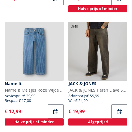
Halve prijs of minder
Name It
JACK & JONES
Name It Meisjes Roze Wijde Pijp Streep Jeans Medium Blue Denim
JACK & JONES Heren Dave Skewed 464 Wijde Jeans Black Denim
Adviesprijs
€ 29,99
Adviesprijs
€ 59,99
Bespaar
€ 17,00
Was
€ 24,99
Current
Current
€ 12,99
€ 19,99
Halve prijs of minder
Afgeprijsd