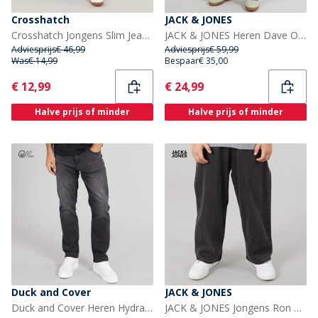
Crosshatch
JACK & JONES
Crosshatch Jongens Slim Jeans Zwart
JACK & JONES Heren Dave Original 573 Wijde Jeans Black Denim
Adviesprijs
€ 46,99
Adviesprijs
€ 59,99
Was
€ 14,99
Bespaar
€ 35,00
Current
Current
€ 12,99
€ 24,99
Halve prijs of minder
Halve prijs of minder
Duck and Cover
JACK & JONES
Duck and Cover Heren Hydras Straight jeans Zwart
JACK & JONES Jongens Ron Akm 823 Jeans Black Denim