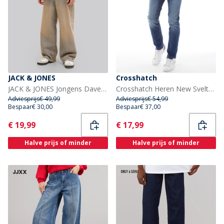
JACK & JONES
Crosshatch
JACK & JONES Jongens Dave Original St 263 Baggy Fit Jeans Blue Denim
Crosshatch Heren New Svelte Skinny Jeans Denim
Adviesprijs
€ 49,99
Adviesprijs
€ 54,99
Bespaar
€ 30,00
Bespaar
€ 37,00
Current
Current
€ 19,99
€ 17,99
Halve prijs of minder
Halve prijs of minder