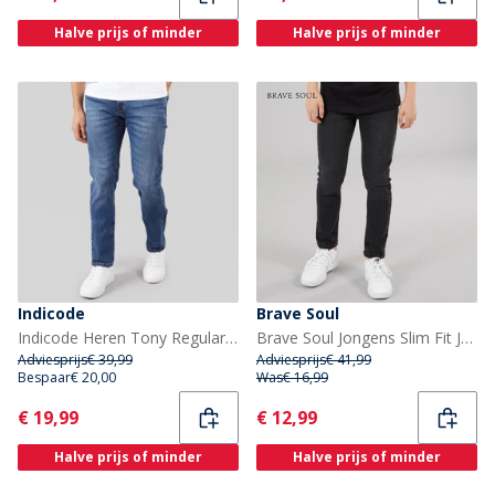
Halve prijs of minder
Halve prijs of minder
Indicode
Brave Soul
Indicode Heren Tony Regular Fit Jeans Medium Indigo
Brave Soul Jongens Slim Fit Jeans Antraciet
Adviesprijs
€ 39,99
Adviesprijs
€ 41,99
Bespaar
€ 20,00
Was
€ 16,99
Current
Current
€ 19,99
€ 12,99
Halve prijs of minder
Halve prijs of minder