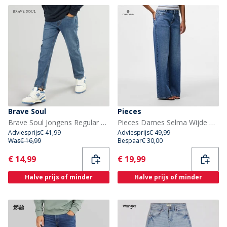
Brave Soul
Pieces
Brave Soul Jongens Regular Fit Jeans Midden Blauw
Pieces Dames Selma Wijde Pijp Jeans Medium Blue Denim
Adviesprijs
€ 41,99
Adviesprijs
€ 49,99
Was
€ 16,99
Bespaar
€ 30,00
Current
Current
€ 14,99
€ 19,99
Halve prijs of minder
Halve prijs of minder