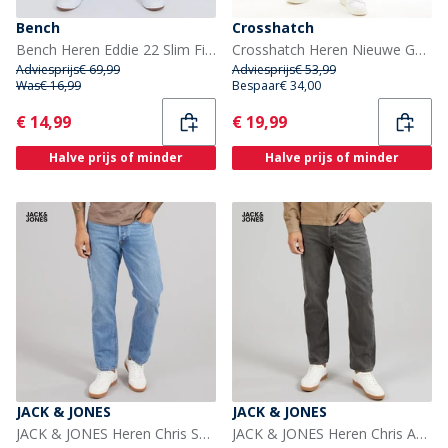
Bench
Crosshatch
Bench Heren Eddie 22 Slim Fit Jeans Mid Blue Wash
Crosshatch Heren Nieuwe Geëmbosseerde Techno Straight Fit Jeans Donker Wassen
Adviesprijs
€ 69,99
Adviesprijs
€ 53,99
Was
€ 16,99
Bespaar
€ 34,00
Current
Current
€ 14,99
€ 19,99
Halve prijs of minder
Halve prijs of minder
JACK & JONES
JACK & JONES
JACK & JONES Heren Chris SQ 957 Relaxed Fit Jeans Blauw Denim
JACK & JONES Heren Chris AT 222 Originele Relaxed Fit Jeans Zwart