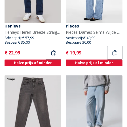
Henleys
Pieces
Henleys Heren Breeze Straight jeans Blauw
Pieces Dames Selma Wijde Pijp Jeans Light Blue Denim
Adviesprijs
€ 57,99
Adviesprijs
€ 49,99
Bespaar
€ 35,00
Bespaar
€ 30,00
Current
Current
€ 22,99
€ 19,99
Halve prijs of minder
Halve prijs of minder