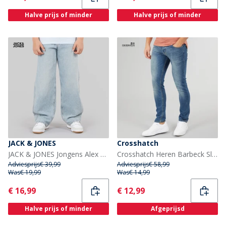
Halve prijs of minder
Halve prijs of minder
JACK & JONES
Crosshatch
JACK & JONES Jongens Alex Norrebro SQ 150 Baggy Fit Jeans Blue Denim
Crosshatch Heren Barbeck Slim Fit Jeans Stonewash
Adviesprijs
€ 39,99
Adviesprijs
€ 58,99
Was
€ 19,99
Was
€ 14,99
Current
Current
€ 16,99
€ 12,99
Halve prijs of minder
Afgeprijsd