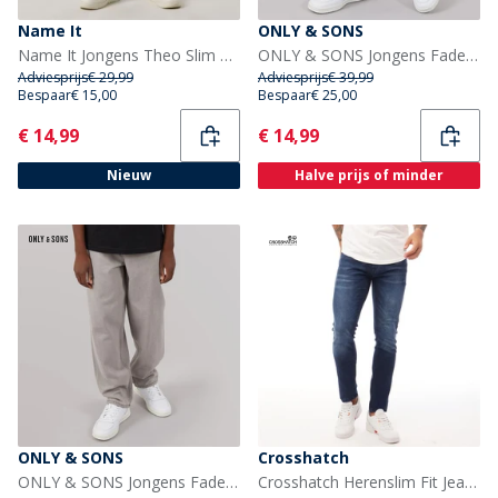
Name It
ONLY & SONS
Name It Jongens Theo Slim Fit Jeans Medium Grey Denim
ONLY & SONS Jongens Fade Losse Pasvorm Jeans Medium Blue Den
Adviesprijs
€ 29,99
Adviesprijs
€ 39,99
Bespaar
€ 15,00
Bespaar
€ 25,00
Current
Current
€ 14,99
€ 14,99
Nieuw
Halve prijs of minder
ONLY & SONS
Crosshatch
ONLY & SONS Jongens Fade Loose Fit Jeans Light Grey Denim
Crosshatch Herenslim Fit Jeans Donker Wassen