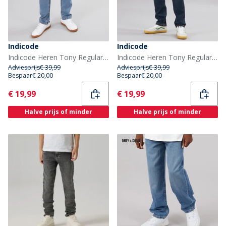
Indicode
Indicode
Indicode Heren Tony Regular Fit Jeans Blauwe Wassing
Indicode Heren Tony Regular Fit Jeans Iconisch Blauw
Adviesprijs
€ 39,99
Adviesprijs
€ 39,99
Bespaar
€ 20,00
Bespaar
€ 20,00
Current
Current
€ 19,99
€ 19,99
Halve prijs of minder
Halve prijs of minder