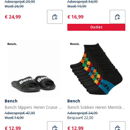
Adviesprijs
€ 29,99
Adviesprijs
€ 54,99
Was
€ 26,99
Was
€ 19,99
Current
Current
€ 24,99
€ 16,99
Outlet
Bench
Bench
Bench Slippers Heren Cruise Zwart/Zwart/Wit
Bench Sokken Heren Merrick Tien-Pack Zwart
Adviesprijs
€ 47,99
Adviesprijs
€ 34,99
Was
€ 14,99
Bespaar
€ 22,00
Current
Current
€ 12,99
€ 12,99