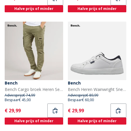
Halve prijs of minder
Halve prijs of minder
Bench
Bench
Bench Cargo broek Heren Sergei Twill Licht Khaki
Bench Heren Wainwright Sneakers Wit
Adviesprijs
€ 74,99
Adviesprijs
€ 89,99
Bespaar
€ 45,00
Bespaar
€ 60,00
Current
Current
€ 29,99
€ 29,99
Halve prijs of minder
Halve prijs of minder