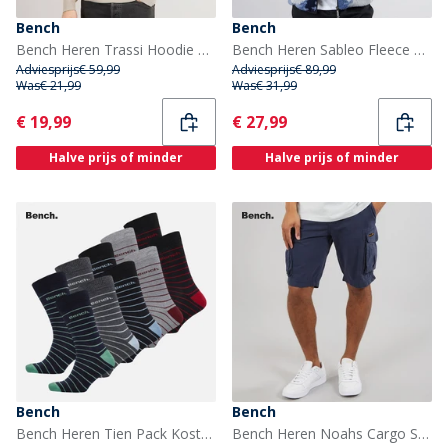
Bench
Bench
Bench Heren Trassi Hoodie Stone Grey
Bench Heren Sableo Fleece Hoodie Blauw Camo
Adviesprijs
€ 59,99
Adviesprijs
€ 89,99
Was
€ 21,99
Was
€ 31,99
Current
Current
€ 19,99
€ 27,99
Halve prijs of minder
Halve prijs of minder
Bench
Bench
Bench Heren Tien Pack Kostuum Sokken Zwart/Charcoal Marl/Grey Marl/Navy
Bench Heren Noahs Cargo Shorts Navy