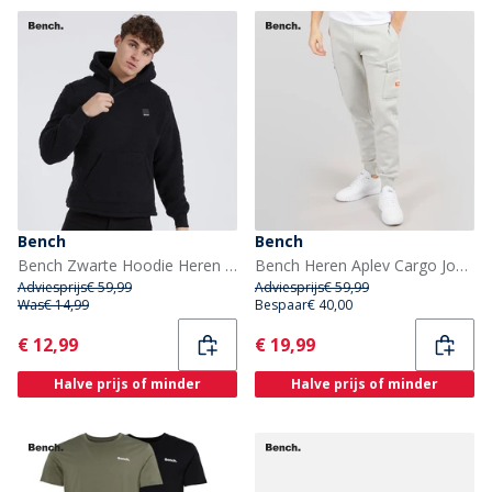
Bench
Bench
Bench Zwarte Hoodie Heren Jerry
Bench Heren Aplev Cargo Joggingbroek Grijze Vorst
Adviesprijs
€ 59,99
Adviesprijs
€ 59,99
Was
€ 14,99
Bespaar
€ 40,00
Current
Current
€ 12,99
€ 19,99
Halve prijs of minder
Halve prijs of minder