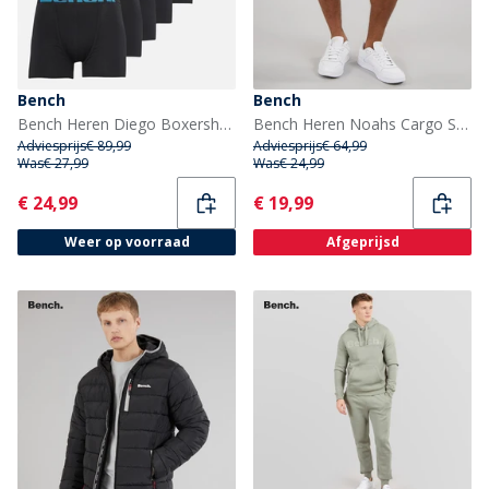
Bench
Bench
Bench Heren Diego Boxershorts Zwart
Bench Heren Noahs Cargo Shorts Light Khaki
Adviesprijs
€ 89,99
Adviesprijs
€ 64,99
Was
€ 27,99
Was
€ 24,99
Current
Current
€ 24,99
€ 19,99
Weer op voorraad
Afgeprijsd