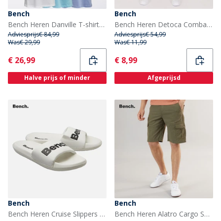
Bench
Bench
Bench Heren Danville T-shirts Meerkleurig
Bench Heren Detoca Combat Shorts Zwart
Adviesprijs
€ 84,99
Adviesprijs
€ 54,99
Was
€ 29,99
Was
€ 11,99
Current
Current
€ 26,99
€ 8,99
Halve prijs of minder
Afgeprijsd
Bench
Bench
Bench Heren Cruise Slippers Wit/Wit/Zwart
Bench Heren Alatro Cargo Shorts Khaki