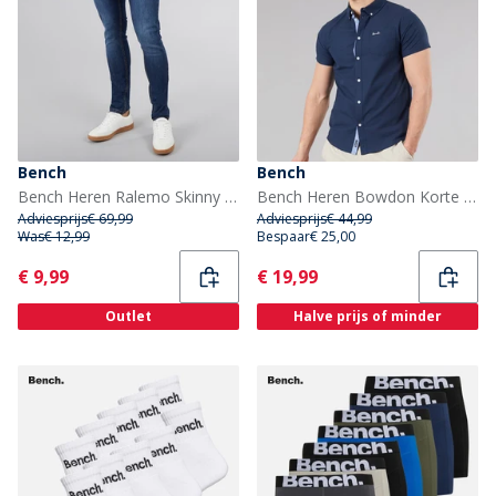
Bench
Bench
Bench Heren Ralemo Skinny Jeans Darkwash
Bench Heren Bowdon Korte Mouw Overhemd Navy
Adviesprijs
€ 69,99
Adviesprijs
€ 44,99
Was
€ 12,99
Bespaar
€ 25,00
Current
Current
€ 9,99
€ 19,99
Outlet
Halve prijs of minder