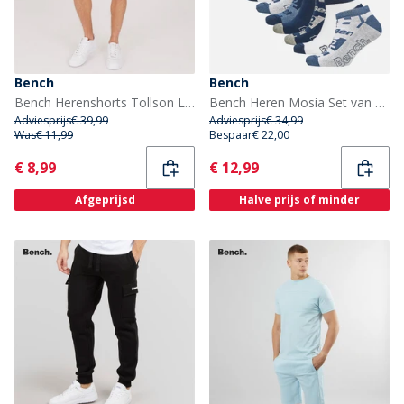
Bench
Bench
Bench Herenshorts Tollson Lichtgrijs Melange
Bench Heren Mosia Set van 10 Trainer Sokken Assortiment
Adviesprijs
€ 39,99
Adviesprijs
€ 34,99
Was
€ 11,99
Bespaar
€ 22,00
Current
Current
€ 8,99
€ 12,99
Afgeprijsd
Halve prijs of minder