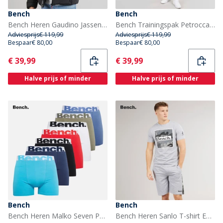
Bench
Bench
Bench Heren Gaudino Jassen Zwart
Bench Trainingspak Petrocca Heren Salie
Adviesprijs
€ 119,99
Adviesprijs
€ 119,99
Bespaar
€ 80,00
Bespaar
€ 80,00
Current
Current
€ 39,99
€ 39,99
Halve prijs of minder
Halve prijs of minder
Bench
Bench
Bench Heren Malko Seven Pack Boxers Schwarz/Helltürkis/Marineblau/Rot/wit /Hellkhaki/Blau
Bench Heren Sanlo T-shirt En Korte Broek Set Grey Marl