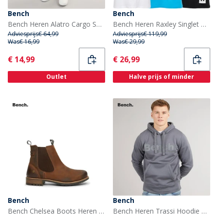
Bench
Bench
Bench Heren Alatro Cargo Shorts Stone
Bench Heren Raxley Singlet Meerkleurig
Adviesprijs
€ 64,99
Adviesprijs
€ 119,99
Was
€ 16,99
Was
€ 29,99
Current
Current
€ 14,99
€ 26,99
Outlet
Halve prijs of minder
Bench
Bench
Bench Chelsea Boots Heren Newton Chestnut
Bench Heren Trassi Hoodie Steel Grey