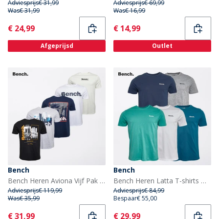
Adviesprijs
€ 31,99
Adviesprijs
€ 69,99
Was
€ 31,99
Was
€ 16,99
Current
Current
€ 24,99
€ 14,99
Afgeprijsd
Outlet
Bench
Bench
Bench Heren Aviona Vijf Pak T-shirts Mixed
Bench Heren Latta T-shirts Meerkleurig
Adviesprijs
€ 119,99
Adviesprijs
€ 84,99
Was
€ 35,99
Bespaar
€ 55,00
Current
Current
€ 31,99
€ 29,99