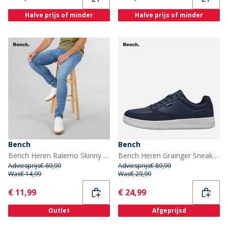
Halve prijs of minder
Halve prijs of minder
Bench
Bench
Bench Heren Ralemo Skinny Jeans Midwash
Bench Heren Grainger Sneakers Navy
Adviesprijs
€ 69,99
Adviesprijs
€ 89,99
Was
€ 14,99
Was
€ 29,99
Current
Current
€ 11,99
€ 24,99
Outlet
Afgeprijsd