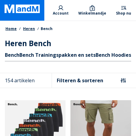
Skip
Primary departments
to
0
Account
Winkelmandje
Shop nu
main
content
Kruimelpad
Home
Heren
Bench
Heren Bench
Quicklinks
Bench
Bench Trainingspakken en sets
Bench Hoodies e
154 artikelen
Filteren & sorteren