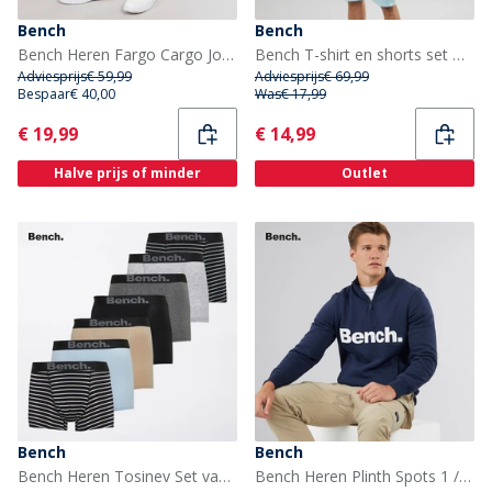
Bench
Bench
Bench Heren Fargo Cargo Joggingbroek Zwart
Bench T-shirt en shorts set Heren Beslo IJs
Adviesprijs
€ 59,99
Adviesprijs
€ 69,99
Bespaar
€ 40,00
Was
€ 17,99
Current
Current
€ 19,99
€ 14,99
Halve prijs of minder
Outlet
Bench
Bench
Bench Heren Tosinev Set van 7 Boxers Black Stripes/Skyway/Charcoal Marl/Black Stripes/Stone/Zwart/Grey Marl
Bench Heren Plinth Spots 1 / 4 Rits Trechter Nek Sweatshirt Marineblauw