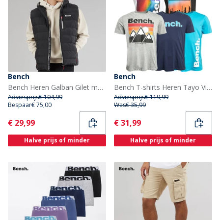
Bench
Bench
Bench Heren Galban Gilet met Capuchon Zwart
Bench T-shirts Heren Tayo Vijf-pack Gemengd
Adviesprijs
€ 104,99
Adviesprijs
€ 119,99
Bespaar
€ 75,00
Was
€ 35,99
Current
Current
€ 29,99
€ 31,99
Halve prijs of minder
Halve prijs of minder