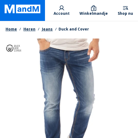
Skip
Primary departments
to
0
Account
Winkelmandje
Shop nu
main
content
Kruimelpad
Home
Heren
Jeans
Duck and Cover