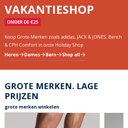
VAKANTIESHOP
ONDER DE €25
Koop Grote Merken zoals adidas, JACK & JONES, Bench
& CPH Comfort in onze Holiday Shop
Heren
Dames
Børn
Shop all
GROTE MERKEN. LAGE
PRIJZEN
grote merken winkelen