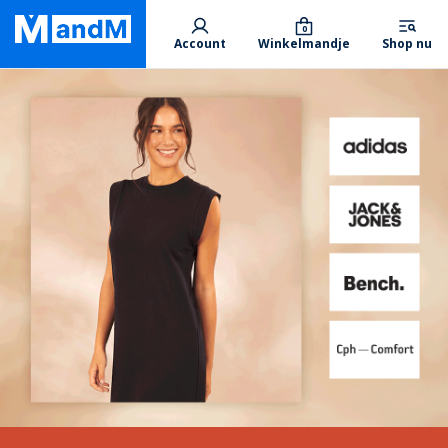
Skip
Primary departments
to
0
Account
Winkelmandje
Shop nu
main
content