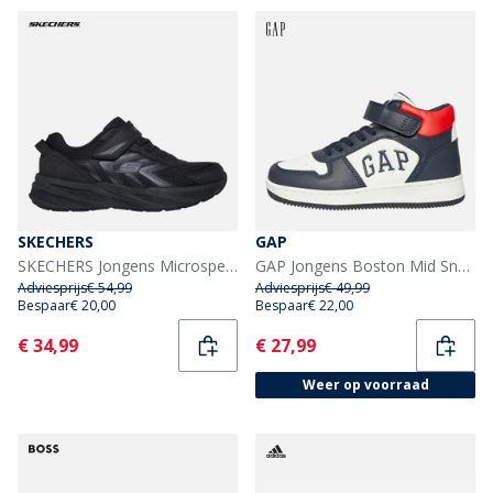
SKECHERS
GAP
SKECHERS Jongens Microspec Tread Sneakers Zwart
GAP Jongens Boston Mid Sneakers Navy/Rood
Adviesprijs
€ 54,99
Adviesprijs
€ 49,99
Bespaar
€ 20,00
Bespaar
€ 22,00
Current
Current
€ 34,99
€ 27,99
Weer op voorraad