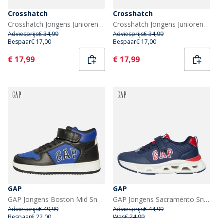
Crosshatch
Crosshatch
Crosshatch Jongens Junioren Jesmond Sneakers Black Mono
Crosshatch Jongens Junioren Jesmond Sneakers Wit
Adviesprijs
€ 34,99
Adviesprijs
€ 34,99
Bespaar
€ 17,00
Bespaar
€ 17,00
Current
Current
€ 17,99
€ 17,99
GAP
GAP
GAP Jongens Boston Mid Sneakers Zwart/Blauw
GAP Jongens Sacramento Sneakers Navy Red Blue
Adviesprijs
€ 49,99
Adviesprijs
€ 44,99
Bespaar
€ 22,00
Was
€ 24,99