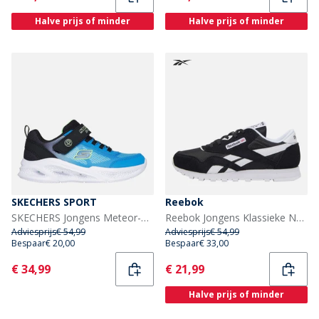
Halve prijs of minder
Halve prijs of minder
SKECHERS SPORT
Reebok
SKECHERS Jongens Meteor-Lights Krendox Sneakers Zwart
Reebok Jongens Klassieke Nylon Sneakers Zwart/Zwart/Wit
Adviesprijs
€ 54,99
Adviesprijs
€ 54,99
Bespaar
€ 20,00
Bespaar
€ 33,00
Current
Current
€ 34,99
€ 21,99
Halve prijs of minder