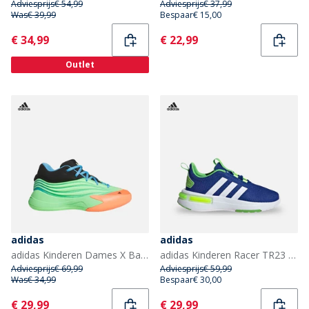
Adviesprijs
€ 54,99
Adviesprijs
€ 37,99
Was
€ 39,99
Bespaar
€ 15,00
Current
Current
€ 34,99
€ 22,99
Outlet
adidas
adidas
adidas Kinderen Dames X Basketbalschoenen Lime Burgundy/Signal Coral/Blue Burst
adidas Kinderen Racer TR23 Sneakers Royal Blue/Footwear White/Lucid Lime
Adviesprijs
€ 69,99
Adviesprijs
€ 59,99
Was
€ 34,99
Bespaar
€ 30,00
Current
Current
€ 29,99
€ 29,99