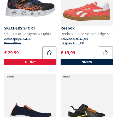
SKECHERS SPORT
Reebok
SKECHERS Jongens S Lights Vortex 2.0 Zorento Sneakers Zwart
Reebok Junior Smash Edge Sneakers Sunset Coral/Electric Amber/Gum
Adviesprijs
€ 54,99
Adviesprijs
€ 49,99
Was
€ 39,99
Bespaar
€ 30,00
Current
Current
€ 29,99
€ 19,99
Outlet
Nieuw