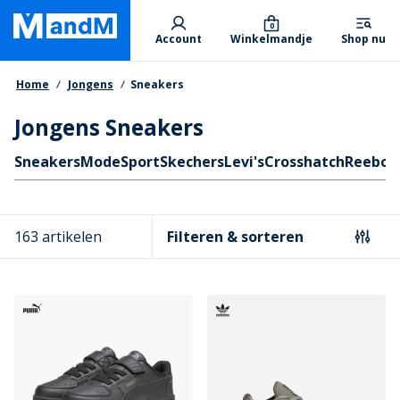
Skip
Primary departments
to
0
Account
Winkelmandje
Shop nu
main
content
Kruimelpad
Home
Jongens
Sneakers
Jongens Sneakers
Quicklinks
Sneakers
Mode
Sport
Skechers
Levi's
Crosshatch
Reebok
163 artikelen
Filteren & sorteren