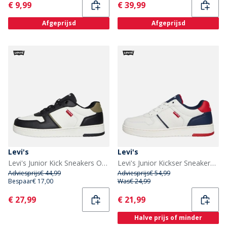
Current
Current
€ 9,99
€ 39,99
Afgeprijsd
Afgeprijsd
Levi's
Levi's
Levi's Junior Kick Sneakers Off White/Zwart 2933 Off wit Black 2933
Levi's Junior Kickser Sneakers Off White/Navy 3130 Off wit Navy 3130
Adviesprijs
€ 44,99
Adviesprijs
€ 54,99
Bespaar
€ 17,00
Was
€ 24,99
Current
Current
€ 27,99
€ 21,99
Halve prijs of minder