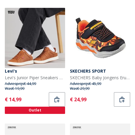
Levi's
SKECHERS SPORT
Levi's Junior Piper Sneakers Cognac 0241
SKECHERS Baby Jongens Erupters IV verlichte Gore & Strap sneakers zwart oranje
Adviesprijs
€ 44,99
Adviesprijs
€ 45,99
Was
€ 19,99
Was
€ 29,99
Current
Current
€ 14,99
€ 24,99
Outlet