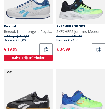
Reebok
SKECHERS SPORT
Reebok Junior Jongens Royal Classic Jog 3.0 Sneakers Wit/Digitalblue/Batik Blue
SKECHERS Jongens Meteor-Lights Krendox Sneakers Zwart
Adviesprijs
€ 44,99
Adviesprijs
€ 54,99
Bespaar
€ 25,00
Bespaar
€ 20,00
Current
Current
€ 19,99
€ 34,99
Halve prijs of minder