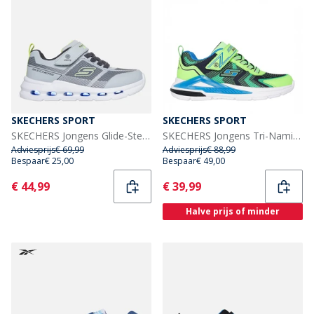
SKECHERS SPORT
SKECHERS SPORT
SKECHERS Jongens Glide-Step Lichtsneakers Gray
SKECHERS Jongens Tri-Namics Sneakers Groen
Adviesprijs
€ 69,99
Adviesprijs
€ 88,99
Bespaar
€ 25,00
Bespaar
€ 49,00
Current
Current
€ 44,99
€ 39,99
Halve prijs of minder