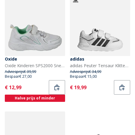
Oxide
adidas
Oxide Kinderen SPS2000 Sneakers Wit
adidas Peuter Tensaur Klittenband Trainers Cloud White/Core Black/Grey Four
Adviesprijs
€ 39,99
Adviesprijs
€ 34,99
Bespaar
€ 27,00
Bespaar
€ 15,00
Current
Current
€ 12,99
€ 19,99
Halve prijs of minder