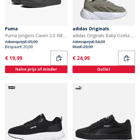
Puma
adidas Originals
Puma Jongens Caven 2.0 Klittenband Sneakers Zwart/Dark Grey
adidas Originals Baby Ozelia Elastische Veter Sneakers Silver Pebble/Focus Olive/Cloud White
Adviesprijs
€ 39,99
Adviesprijs
€ 54,99
Bespaar
€ 20,00
Was
€ 29,99
Current
Current
€ 19,99
€ 24,99
Halve prijs of minder
Outlet