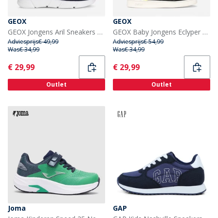
GEOX
GEOX
GEOX Jongens Aril Sneakers Navy/Oranje
GEOX Baby Jongens Eclyper Sneakers Zwart/Oranje
Adviesprijs
€ 49,99
Adviesprijs
€ 54,99
Was
€ 34,99
Was
€ 34,99
Current
Current
€ 29,99
€ 29,99
Outlet
Outlet
Joma
GAP