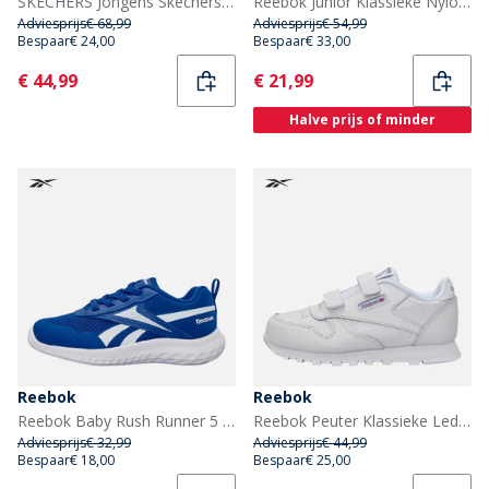
SKECHERS Jongens Skechers Tri Namics 2.0 Sneakers Zwart
Reebok Junior Klassieke Nylon Sneakers Metaal Groen/Wit/Metaal Groen Metalgreen/Wit/Metal Green
Adviesprijs
€ 68,99
Adviesprijs
€ 54,99
Bespaar
€ 24,00
Bespaar
€ 33,00
Current
Current
€ 44,99
€ 21,99
Halve prijs of minder
Reebok
Reebok
Reebok Baby Rush Runner 5 Elastische Veter Neutrale Hardloopschoenen Vector Blue/Vector Blue/Wit
Reebok Peuter Klassieke Leder 2V Sneakers Wit/Carbon/Vector Blue
Adviesprijs
€ 32,99
Adviesprijs
€ 44,99
Bespaar
€ 18,00
Bespaar
€ 25,00