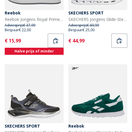
Reebok
SKECHERS SPORT
Reebok Jongens Royal Prime 2.0 Sneakers Zwart/Grijs/Wit
SKECHERS Jongens Glide-Step Lichtsneakers Zwart
Adviesprijs
€ 37,99
Adviesprijs
€ 69,99
Bespaar
€ 22,00
Bespaar
€ 25,00
Current
Current
€ 15,99
€ 44,99
Halve prijs of minder
SKECHERS SPORT
Reebok