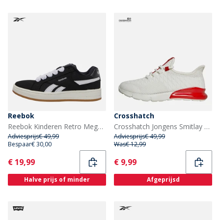
Reebok
Crosshatch
Reebok Kinderen Retro Mega Sneakers Zwart/Wit/Gum
Crosshatch Jongens Smitlay Sneakers Wit/Rood
Adviesprijs
€ 49,99
Adviesprijs
€ 49,99
Bespaar
€ 30,00
Was
€ 12,99
Current
Current
€ 19,99
€ 9,99
Halve prijs of minder
Afgeprijsd