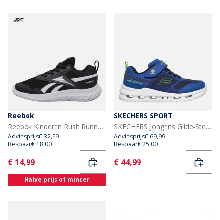
Reebok
SKECHERS SPORT
Reebok Kinderen Rush Runner 5 Elastische Veter Neutrale Hardloopschoenen Zwart/Zwart/Wit
SKECHERS Jongens Glide-Step Lichtsneakers Blauw
Adviesprijs
€ 32,99
Adviesprijs
€ 69,99
Bespaar
€ 18,00
Bespaar
€ 25,00
Current
Current
€ 14,99
€ 44,99
Halve prijs of minder