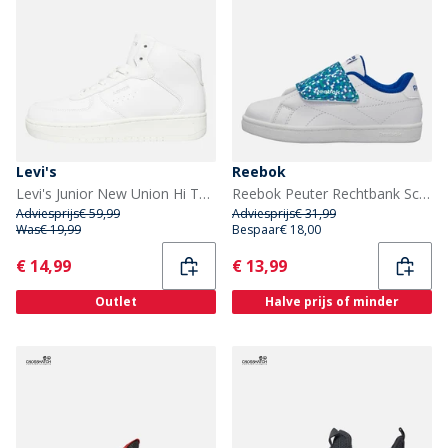
Levi's
Reebok
Levi's Junior New Union Hi Top Sneakers Wit 0061
Reebok Peuter Rechtbank Schoon Klittenband Sneakers Wit/Vector Blue/Vector Blue
Adviesprijs
€ 59,99
Adviesprijs
€ 31,99
Was
€ 19,99
Bespaar
€ 18,00
Current
Current
€ 14,99
€ 13,99
Outlet
Halve prijs of minder