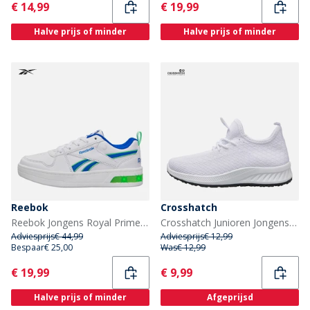
Current
Current
€ 14,99
€ 19,99
Halve prijs of minder
Halve prijs of minder
Reebok
Crosshatch
Reebok Jongens Royal Prime Step N Flash Sneakers Wit/Optimum Blue/Solar Lime
Crosshatch Junioren Jongens Antioch Sneakers Wit
Adviesprijs
€ 44,99
Adviesprijs
€ 12,99
Bespaar
€ 25,00
Was
€ 12,99
Current
Current
€ 19,99
€ 9,99
Halve prijs of minder
Afgeprijsd