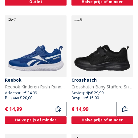
Outlet
Halve prijs of minder
Reebok
Crosshatch
Reebok Kinderen Rush Runner 5 Elastische veter en bovenband Neutrale hardloopschoenen Vector Blue/Vector Blue/Wit
Crosshatch Baby Stafford Sneakers Zwart Mono
Adviesprijs
€ 34,99
Adviesprijs
€ 29,99
Bespaar
€ 20,00
Bespaar
€ 15,00
Current
Current
€ 14,99
€ 14,99
Halve prijs of minder
Halve prijs of minder