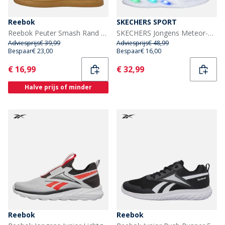
Reebok
SKECHERS SPORT
Reebok Peuter Smash Rand Klittenband Sneakers Zwart/Wit/Gum
SKECHERS Jongens Meteor-Lights Krendox Sneakers Blauw
Adviesprijs
€ 39,99
Adviesprijs
€ 48,99
Bespaar
€ 23,00
Bespaar
€ 16,00
Current
Current
€ 16,99
€ 32,99
Halve prijs of minder
Reebok
Reebok