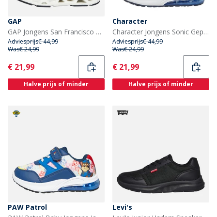
GAP
Character
GAP Jongens San Francisco Sneakers Black Blue Lime
Character Jongens Sonic Gepreprint Licht Sneakers Blauw/Multi
Adviesprijs
€ 44,99
Adviesprijs
€ 44,99
Was
€ 24,99
Was
€ 24,99
Current
Current
€ 21,99
€ 21,99
Halve prijs of minder
Halve prijs of minder
PAW Patrol
Levi's