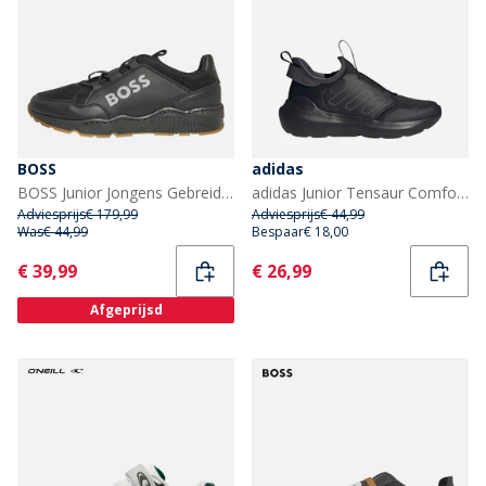
BOSS
adidas
BOSS Junior Jongens Gebreide Logo Sneakers Zwart
adidas Junior Tensaur Comfort Sneakers Core Black/Grey Six/Grey Six
Adviesprijs
€ 179,99
Adviesprijs
€ 44,99
Was
€ 44,99
Bespaar
€ 18,00
Current
Current
€ 39,99
€ 26,99
Afgeprijsd