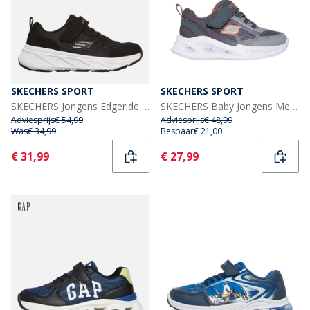
SKECHERS SPORT
SKECHERS SPORT
SKECHERS Jongens Edgeride Sneakers Zwart
SKECHERS Baby Jongens Meteor - Lights Krendox Sneakers Grijs
Adviesprijs
€ 54,99
Adviesprijs
€ 48,99
Was
€ 34,99
Bespaar
€ 21,00
Current
Current
€ 31,99
€ 27,99