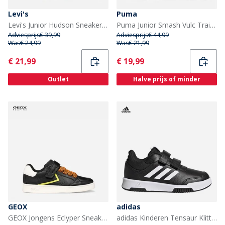
Levi's
Puma
Levi's Junior Hudson Sneakers Black 0003
Puma Junior Smash Vulc Trainers Zwart/Grijs
Adviesprijs
€ 39,99
Adviesprijs
€ 44,99
Was
€ 24,99
Was
€ 21,99
Current
Current
€ 21,99
€ 19,99
Outlet
Halve prijs of minder
GEOX
adidas
GEOX Jongens Eclyper Sneakers Zwart/Oranje
adidas Kinderen Tensaur Klittenband Trainers Core Black/Cloud White/Core Black