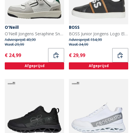
O'Neill
BOSS
O'Neill Jongens Seraphine Sneakers Fel Wit/Nimbus Wolk Bright White/ Nimbus Cloud
BOSS Junior Jongens Logo Elastiek Sneakers Zwart
Adviesprijs
€ 49,99
Adviesprijs
€ 154,99
Was
€ 29,99
Was
€ 34,99
Current
Current
€ 24,99
€ 29,99
Afgeprijsd
Afgeprijsd