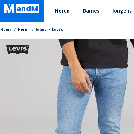
Skip
Primary departments
to
Heren
Dames
Jongens
main
content
Kruimelpad
Home
Heren
Jeans
Levi's