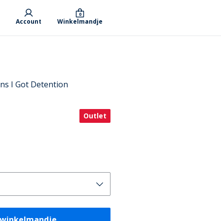
0
Account
Winkelmandje
ans I Got Detention
Outlet
 winkelmandje