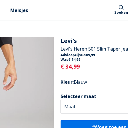
Meisjes
Zoeken
Levi's
Levi's Heren 501 Slim Taper Je
Adviesprijs
€ 109,99
Was
€ 54,99
Current
€ 34,99
Kleur
:
Blauw
Selecteer maat
Voeg toe aan