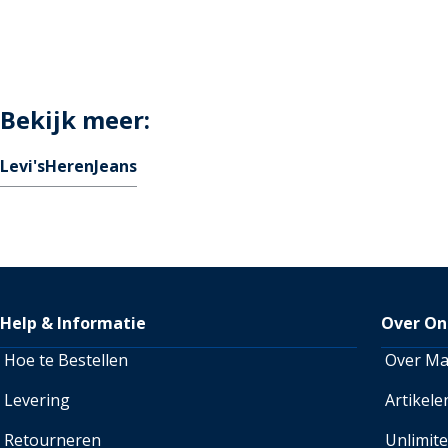
Bekijk meer:
Levi's
Heren
Jeans
Help & Informatie
Over On
Hoe te Bestellen
Over M
Levering
Artikele
Retourneren
Unlimit