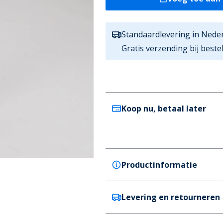
Standaardlevering in Nede
Gratis verzending bij best
Koop nu, betaal later
Productinformatie
Levering en retourneren
Levi's
Levi's Heren 501 Slim Taper 
Kleur