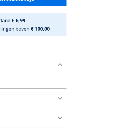
rland
€ 6,99
ellingen boven
€ 100,00
Jeans I Got Detention