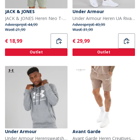
JACK & JONES
Under Armour
JACK & JONES Heren Neo T-shirt En Korte Broek Set Wrought Iron
Under Armour Heren UA Rival Fleece Joggingbroek Castlerock Licht Heather/Wit
Adviesprijs
€ 44,99
Adviesprijs
€ 49,99
Was
€ 21,99
Was
€ 31,99
Current
Current
€ 18,99
€ 29,99
Outlet
Outlet
Under Armour
Avant Garde
Under Armour Herensweatshirt UA Rival Fleece Logo Castlerock Licht Heather/Wit
Avant Garde Heren Creatives Shorts Mink