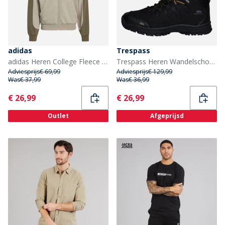
adidas
Trespass
adidas Heren College Fleece Volledige Rits Hoodie Silver Pebble/Olive Strata
Trespass Heren Wandelschoenen Zwart
Adviesprijs
€ 69,99
Adviesprijs
€ 129,99
Was
€ 37,99
Was
€ 36,99
Current
Current
€ 26,99
€ 26,99
Outlet
Afgeprijsd