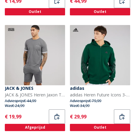
Current
Current
€ 14,99
€ 44,99
Outlet
Outlet
JACK & JONES
adidas
JACK & JONES Heren Jaxon T-shirt en shorts set Castlerock
adidas Heren Future Icons 3-Stripes Volledige Rits Hoodie Collegiate Green
Adviesprijs
€ 44,99
Adviesprijs
€ 79,99
Was
€ 24,99
Was
€ 34,99
Current
Current
€ 19,99
€ 29,99
Afgeprijsd
Outlet