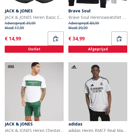
JACK & JONES
Brave Soul
JACK & JONES Heren Basic Casual shorts Zwart
Brave Soul Herensweatshirt Howard Driepack Zwart/Grijs/Marineblauw
Adviesprijs
€ 39,99
Adviesprijs
€ 89,99
Was
€ 17,99
Was
€ 39,99
Current
Current
€ 14,99
€ 34,99
Outlet
Afgeprijsd
JACK & JONES
adidas
JACK & JONES Heren Chester T-shirt en shorts set Trekking Green
adidas Heren RMCF Real Madrid 24/25 Thuisshirt Wit