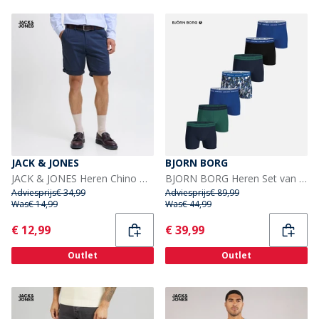
JACK & JONES
BJORN BORG
JACK & JONES Heren Chino Broekjes Navy Blazer
BJORN BORG Heren Set van 7 katoen stretch boxers Multipack 3
Adviesprijs
€ 34,99
Adviesprijs
€ 89,99
Was
€ 14,99
Was
€ 44,99
Current
Current
€ 12,99
€ 39,99
Outlet
Outlet