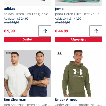
adidas
Joma
adidas Heren Tiro League Scheenbeschermers Lucid Lemon/Wit/Lime Burst
Joma Heren Ultra Licht 25 Padel Schoenen Zwart
Adviesprijs
€ 24,99
Adviesprijs
€ 144,99
Was
€ 12,99
Was
€ 59,99
Current
Current
€ 9,99
€ 44,99
Outlet
Afgeprijsd
Ben Sherman
Under Armour
Ben Sherman Heren Set van 2 effen polo shirts Light Green/Dark Navy
Under Armour Hoodie met UA Rival Fleece Logo voor Heren Marine OD Groen/Wit