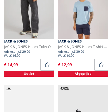
JACK & JONES
JACK & JONES
JACK & JONES Heren Toby Original 737 wijde jeans Black Denim
JACK & JONES Heren T-shirt met zak en short set Mountain Spring/Navy Blazer
Adviesprijs
€ 29,99
Adviesprijs
€ 39,99
Was
€ 16,99
Was
€ 19,99
Current
Current
€ 14,99
€ 12,99
Outlet
Afgeprijsd