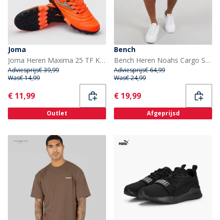
Joma
Bench
Joma Heren Maxima 25 TF Kunstgras Voetbalschoenen Oranje
Bench Heren Noahs Cargo Shorts Steel Grey
Adviesprijs
€ 39,99
Adviesprijs
€ 64,99
Was
€ 14,99
Was
€ 24,99
Current
Current
€ 11,99
€ 19,99
Outlet
Afgeprijsd