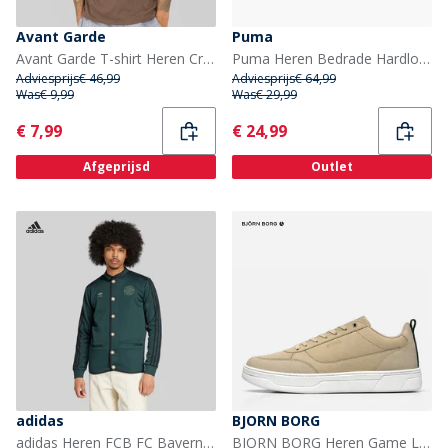
Avant Garde
Puma
Avant Garde T-shirt Heren Creatives Mink
Puma Heren Bedrade Hardloop Sportschoenen Puma Black
Adviesprijs
€ 46,99
Adviesprijs
€ 64,99
Was
€ 9,99
Was
€ 29,99
Current
Current
€ 7,99
€ 24,99
Afgeprijsd
Outlet
adidas
BJORN BORG
adidas Heren FCB FC Bayern München Authentieke Janker Shadow Green
BJORN BORG Heren Game Lage Sneakers Beige