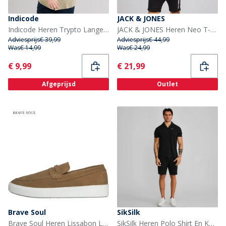
Indicode
JACK & JONES
Indicode Heren Trypto Lange Mouw Shirt Stone
JACK & JONES Heren Neo T-shirt En Korte Broek Set Zwart
Adviesprijs
€ 39,99
Adviesprijs
€ 44,99
Was
€ 14,99
Was
€ 24,99
Current
Current
€ 9,99
€ 21,99
Afgeprijsd
Outlet
Brave Soul
SikSilk
Brave Soul Heren Lissabon Loafers Woestijn Taupe
SikSilk Heren Polo Shirt En Korte Broek Set Zwart