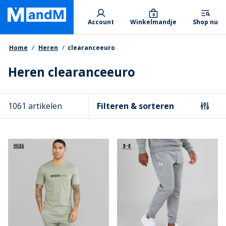
Skip
Primary departments
to
0
Account
Winkelmandje
Shop nu
main
content
Kruimelpad
Home
Heren
clearanceeuro
Heren clearanceeuro
1061 artikelen
Filteren & sorteren