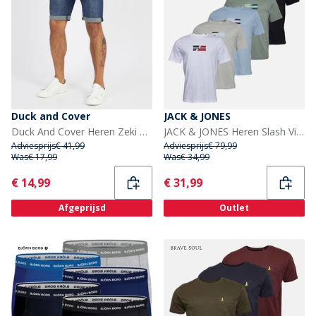
Duck and Cover
JACK & JONES
Duck And Cover Heren Zeki Denim Shorts Dunkel Waschung
JACK & JONES Heren Slash Vijf Pack T-shirts Bright White/Zwart/Cashmere Blue/Iceberg Green/Glacier Grey
Adviesprijs
€ 41,99
Adviesprijs
€ 79,99
Was
€ 17,99
Was
€ 34,99
Current
Current
€ 14,99
€ 31,99
Afgeprijsd
Outlet