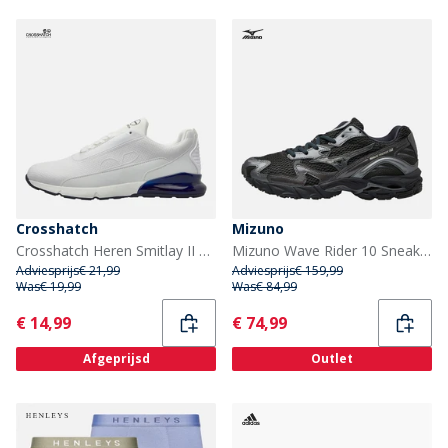
Crosshatch
Mizuno
Crosshatch Heren Smitlay II Trainers Wit/Navy
Mizuno Wave Rider 10 Sneakers Black Sand/Black Sand/Metallic Gray
Adviesprijs
€ 21,99
Adviesprijs
€ 159,99
Was
€ 19,99
Was
€ 84,99
Current
Current
€ 14,99
€ 74,99
Afgeprijsd
Outlet