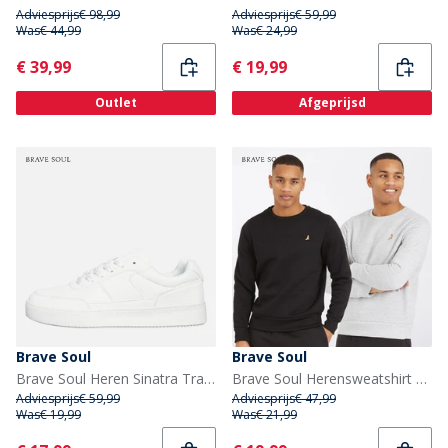
Adviesprijs
€ 98,99
Adviesprijs
€ 59,99
Was
€ 44,99
Was
€ 24,99
Current
Current
€ 39,99
€ 19,99
Outlet
Afgeprijsd
Brave Soul
Brave Soul
Brave Soul Heren Sinatra Trainers Wit
Brave Soul Herensweatshirt Winston Set van 2 Zwart/Grijs
Adviesprijs
€ 59,99
Adviesprijs
€ 47,99
Was
€ 19,99
Was
€ 21,99