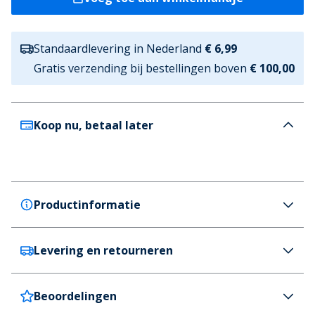
Standaardlevering in Nederland
€ 6,99
Gratis verzending bij bestellingen boven
€ 100,00
Koop nu, betaal later
Productinformatie
Levering en retourneren
Brave Soul
Brave Soul T-shirt Miska Heren Oversized
Pasvorm Crème
Beoordelingen
Nederland
€6,99 (GRATIS vanaf €100)
Kleur