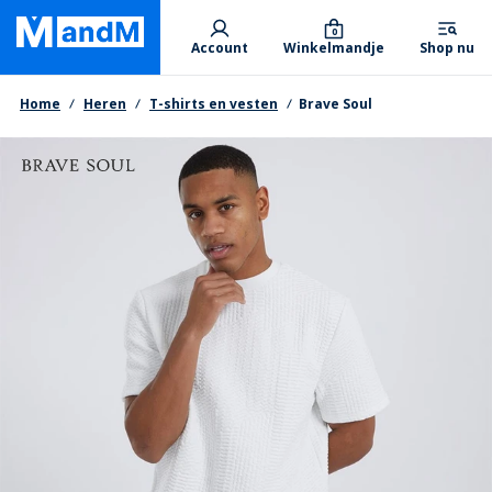
Skip
Primary departments
to
0
Account
Winkelmandje
Shop nu
main
content
Kruimelpad
Home
Heren
T-shirts en vesten
Brave Soul