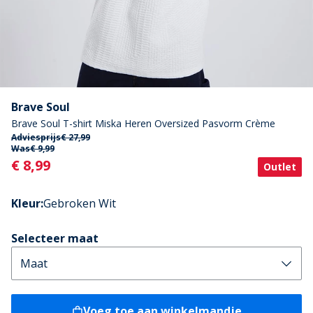
Brave Soul
Brave Soul T-shirt Miska Heren Oversized Pasvorm Crème
Adviesprijs
€ 27,99
Was
€ 9,99
Current
€ 8,99
Outlet
Kleur
:
Gebroken Wit
Selecteer maat
Voeg toe aan winkelmandje