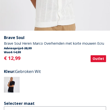
Brave Soul
Brave Soul Heren Marco Overhemden met korte mouwen Ecru
Adviesprijs
€ 38,99
Was
€ 14,99
Current
€ 12,99
Outlet
Kleur
:
Gebroken Wit
Selecteer maat