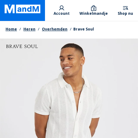
Skip
Primary departments
to
0
Account
Winkelmandje
Shop nu
main
content
Kruimelpad
Home
Heren
Overhemden
Brave Soul