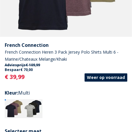
French Connection
French Connection Heren 3 Pack Jersey Polo Shirts Multi 6 -
Marine/Chateaux Melange/Khaki
Adviesprijs
€ 109,99
Bespaar
€ 70,00
Current
€ 39,99
Weer op voorraad
Kleur
:
Multi
Selecteer maat