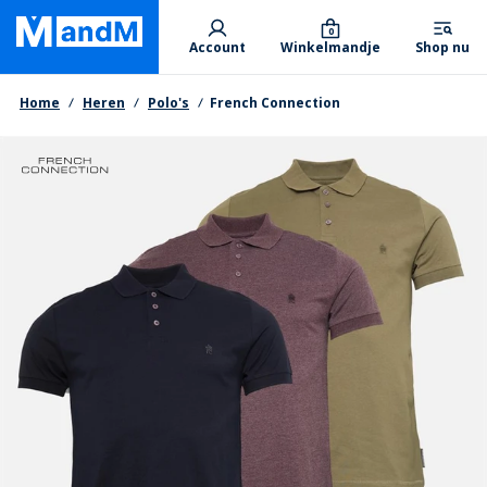
Skip
Primary departments
to
0
Account
Winkelmandje
Shop nu
main
content
Kruimelpad
Home
Heren
Polo's
French Connection