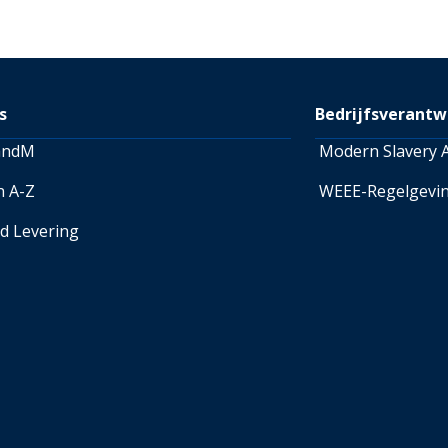
retourlabel kopen voor € 8,99
retourlabel kopen voor € 9,9
Retourneren-pagina
raadple
over retourneren.
s
Bedrijfsverantw
andM
Modern Slavery A
n A-Z
WEEE-Regelgevi
ed Levering