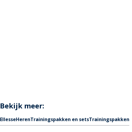
Bekijk meer:
Ellesse
Heren
Trainingspakken en sets
Trainingspakken