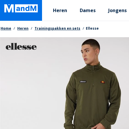
Skip
Primary departments
to
Heren
Dames
Jongens
main
content
Kruimelpad
Home
Heren
Trainingspakken en sets
Ellesse