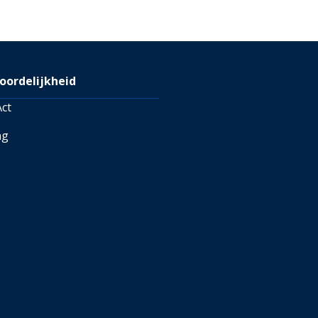
, vanuit België kun je een
9. Je kunt ook de
MandM
gen voor meer informatie
oordelijkheid
ct
ng