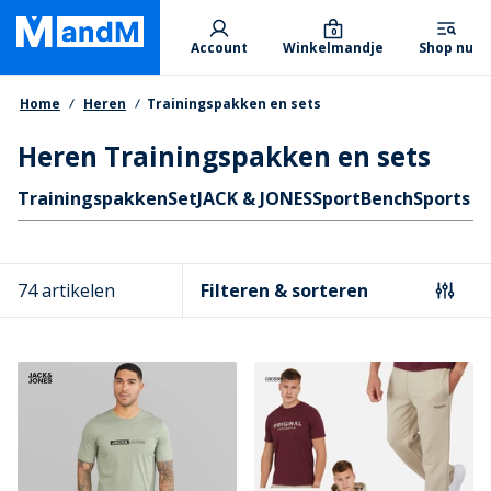
Skip
Primary departments
to
0
Account
Winkelmandje
Shop nu
main
content
Kruimelpad
Home
Heren
Trainingspakken en sets
Heren Trainingspakken en sets
Quicklinks
Trainingspakken
Set
JACK & JONES
Sport
Bench
Sports 
74 artikelen
Filteren & sorteren