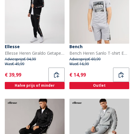
Ellesse
Bench
Ellesse Heren Giraldo Getapete Poly Trainingspak Zwart
Bench Heren Sanlo T-shirt En Korte Broek Set Grey Marl
Adviesprijs
€ 94,99
Adviesprijs
€ 69,99
Was
€ 49,99
Was
€ 16,99
Current
Current
€ 39,99
€ 14,99
Halve prijs of minder
Outlet