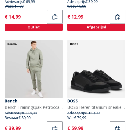
Adviesprijs
€ 69,99
Adviesprijs
€ 39,99
Was
€ 17,99
Was
€ 19,99
Current
Current
€ 14,99
€ 12,99
Outlet
Afgeprijsd
Bench
BOSS
Bench Trainingspak Petrocca Heren Salie
BOSS Heren titanium sneakers Zwart
Adviesprijs
€ 119,99
Adviesprijs
€ 159,99
Bespaar
€ 80,00
Was
€ 79,99
Current
Current
€ 39,99
€ 59,99