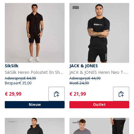
SikSilk
JACK & JONES
SikSilk Heren Poloshirt En Shorts Set Bruin
JACK & JONES Heren Neo T-shirt En Korte Broek Set Zwart
Adviesprijs
€ 64,99
Adviesprijs
€ 44,99
Bespaar
€ 35,00
Was
€ 24,99
Current
Current
€ 29,99
€ 21,99
Nieuw
Outlet