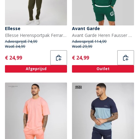
Ellesse
Avant Garde
Ellesse Herensportpak Ferrari Poly Kaki
Avant Garde Heren Fausser Hoodie En Shorts Set Emerald
Adviesprijs
€ 74,99
Adviesprijs
€ 114,99
Was
€ 34,99
Was
€ 29,99
Current
Current
€ 24,99
€ 24,99
Afgeprijsd
Outlet