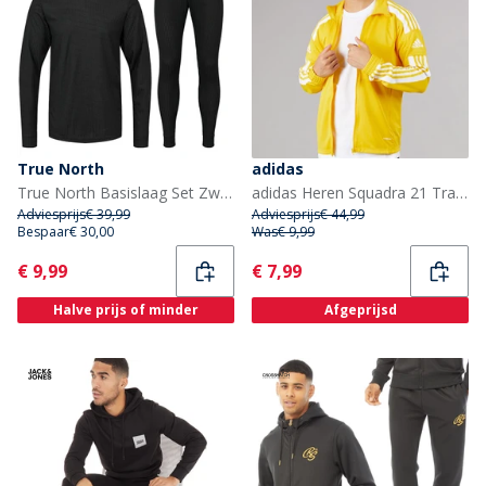
True North
adidas
True North Basislaag Set Zwart
adidas Heren Squadra 21 Training Trainings-Jacke Team Yellow/Wit
Adviesprijs
€ 39,99
Adviesprijs
€ 44,99
Bespaar
€ 30,00
Was
€ 9,99
Current
Current
€ 9,99
€ 7,99
Halve prijs of minder
Afgeprijsd