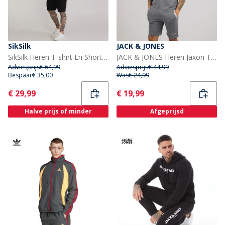
SikSilk
JACK & JONES
SikSilk Heren T-shirt En Shorts Set Zwart
JACK & JONES Heren Jaxon T-shirt en shorts set Castlerock
Adviesprijs
€ 64,99
Adviesprijs
€ 44,99
Bespaar
€ 35,00
Was
€ 24,99
Current
Current
€ 29,99
€ 19,99
Halve prijs of minder
Afgeprijsd