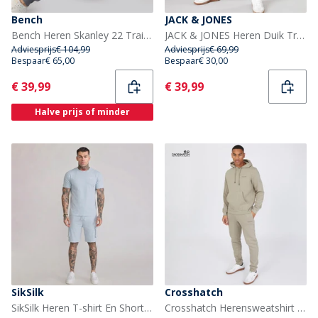
Bench
JACK & JONES
Bench Heren Skanley 22 Trainingspak Staalgrijs
JACK & JONES Heren Duik Trainingspak Maanlicht
Adviesprijs
€ 104,99
Adviesprijs
€ 69,99
Bespaar
€ 65,00
Bespaar
€ 30,00
Current
Current
€ 39,99
€ 39,99
Halve prijs of minder
SikSilk
Crosshatch
SikSilk Heren T-shirt En Shorts Set Blauw
Crosshatch Herensweatshirt en -joggingbroekset Donkergrijs