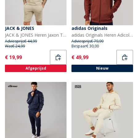
JACK & JONES
adidas Originals
JACK & JONES Heren Jaxon T-shirt en shorts set Crockery
adidas Originals Heren Adicolor Paneel Track Top Pure Ruby/Shadow Red
Adviesprijs
€ 44,99
Adviesprijs
€ 79,99
Was
€ 24,99
Bespaar
€ 30,00
Current
Current
€ 19,99
€ 49,99
Afgeprijsd
Nieuw