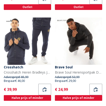
Outlet
Outlet
Crosshatch
Brave Soul
Crosshatch Heren Bradleys Joggingpak Marineblauw
Brave Soul Herensportpak Donker Antraciet Melange
Adviesprijs
€ 85,99
Adviesprijs
€ 53,99
Bespaar
€ 46,00
Bespaar
€ 29,00
Current
Current
€ 39,99
€ 24,99
Halve prijs of minder
Halve prijs of minder