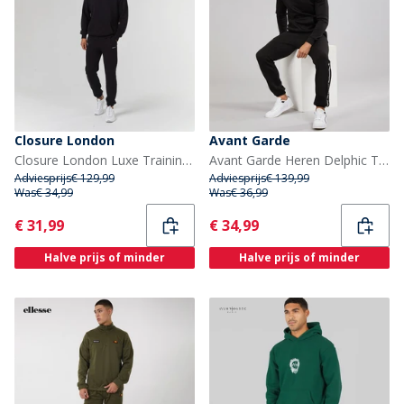
Closure London
Avant Garde
Closure London Luxe Trainingspak voor Heren Zwart
Avant Garde Heren Delphic Trainingspak Zwart
Adviesprijs
€ 129,99
Adviesprijs
€ 139,99
Was
€ 34,99
Was
€ 36,99
Current
Current
€ 31,99
€ 34,99
Halve prijs of minder
Halve prijs of minder