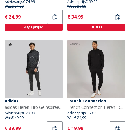
Adviesprijs
€ 74,99
Adviesprijs
€ 69,99
Was
€ 34,99
Was
€ 39,99
Current
Current
€ 24,99
€ 34,99
Afgeprijsd
Outlet
adidas
French Connection
adidas Heren Tiro Geïnspireerd Trainingspak Zwart
French Connection Heren FC 1 / 2 Rits Trainingspak Zwart
Adviesprijs
€ 79,99
Adviesprijs
€ 89,99
Was
€ 49,99
Was
€ 24,99
Current
Current
€ 39,99
€ 19,99