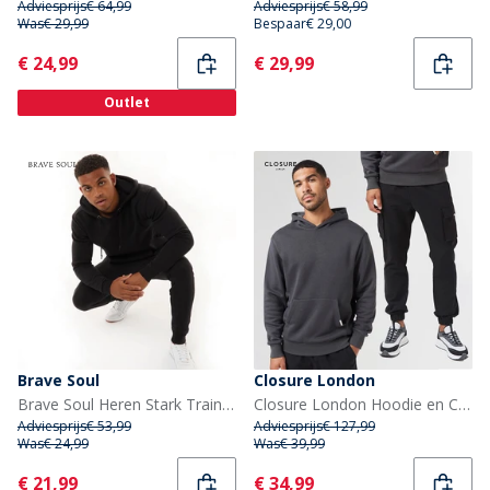
Adviesprijs
€ 64,99
Adviesprijs
€ 58,99
Was
€ 29,99
Bespaar
€ 29,00
Current
Current
€ 24,99
€ 29,99
Outlet
Brave Soul
Closure London
Brave Soul Heren Stark Trainingspak Zwart
Closure London Hoodie en Cargo Broek Set Heren Antraciet/Zwart
Adviesprijs
€ 53,99
Adviesprijs
€ 127,99
Was
€ 24,99
Was
€ 39,99
Current
Current
€ 21,99
€ 34,99