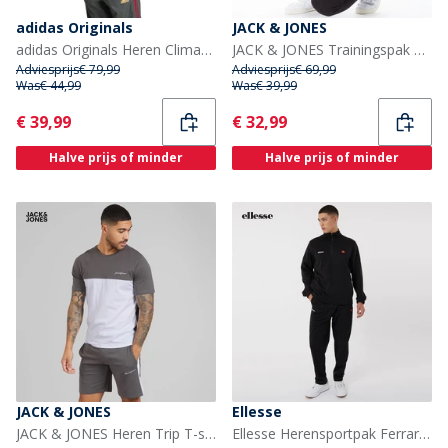
adidas Originals
JACK & JONES
adidas Originals Heren Climacool Trainingsjacke Grey Six/Flash Orange/Team Victory Red
JACK & JONES Trainingspak Heren Zwart
Adviesprijs
€ 79,99
Adviesprijs
€ 69,99
Was
€ 44,99
Was
€ 39,99
Current
Current
€ 39,99
€ 32,99
Halve prijs of minder
Halve prijs of minder
JACK & JONES
Ellesse
JACK & JONES Heren Trip T-shirt En Korte Broek Set Castlerock
Ellesse Herensportpak Ferrari Poly Zwart