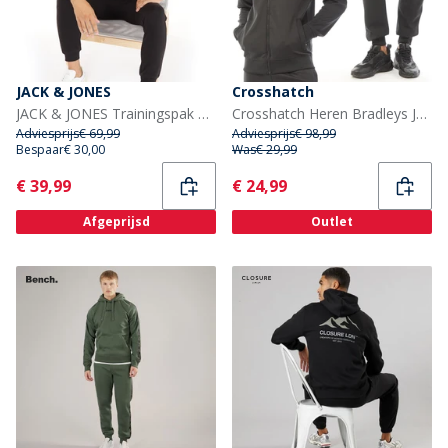
JACK & JONES
Crosshatch
JACK & JONES Trainingspak Heren Zwart
Crosshatch Heren Bradleys Joggingpak Zwart
Adviesprijs
€ 69,99
Adviesprijs
€ 98,99
Bespaar
€ 30,00
Was
€ 29,99
Current
Current
€ 39,99
€ 24,99
Afgeprijsd
Outlet