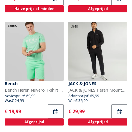
Halve prijs of minder
Afgeprijsd
Bench
JACK & JONES
Bench Heren Nuvero T-shirt En Shorts Set Deep Mint
JACK & JONES Heren Mountain Open Zoom 1 / 4 Trainingspak Zwart
Adviesprijs
€ 69,99
Adviesprijs
€ 69,99
Was
€ 24,99
Was
€ 36,99
Current
Current
€ 19,99
€ 29,99
Afgeprijsd
Afgeprijsd