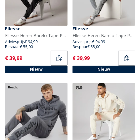
Ellesse
Ellesse
Ellesse Heren Barelo Tape Poly Trainingspak Zwart
Ellesse Heren Barelo Tape Poly Trainingspak Grijs
Adviesprijs
€ 94,99
Adviesprijs
€ 94,99
Bespaar
€ 55,00
Bespaar
€ 55,00
Current
Current
€ 39,99
€ 39,99
Nieuw
Nieuw