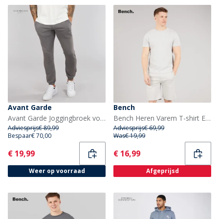
Avant Garde
Bench
Avant Garde Joggingbroek voor Heren met pigmentverf Stalen
Bench Heren Varem T-shirt En Shorts Set Set Frost Grey
Adviesprijs
€ 89,99
Adviesprijs
€ 69,99
Bespaar
€ 70,00
Was
€ 19,99
Current
Current
€ 19,99
€ 16,99
Weer op voorraad
Afgeprijsd