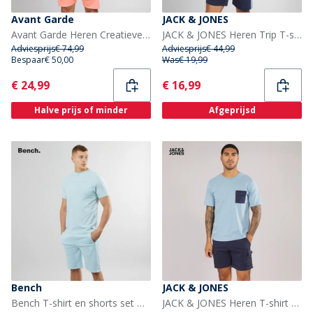
Avant Garde
JACK & JONES
Avant Garde Heren Creatieve T-shirt En Korte Broek Set Coral
JACK & JONES Heren Trip T-shirt En Korte Broek Set Navy Blazer
Adviesprijs
€ 74,99
Adviesprijs
€ 44,99
Bespaar
€ 50,00
Was
€ 19,99
Current
Current
€ 24,99
€ 16,99
Halve prijs of minder
Afgeprijsd
Bench
JACK & JONES
Bench T-shirt en shorts set Heren Beslo IJs
JACK & JONES Heren T-shirt met zak en short set Mountain Spring/Navy Blazer