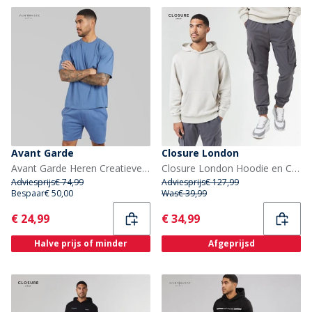
Avant Garde
Closure London
Avant Garde Heren Creatieve T-shirt En Korte Broek Set Indigo Blue
Closure London Hoodie en Cargo Broek Set Heren Steen/Antraciet
Adviesprijs
€ 74,99
Adviesprijs
€ 127,99
Bespaar
€ 50,00
Was
€ 39,99
Current
Current
€ 24,99
€ 34,99
Halve prijs of minder
Afgeprijsd