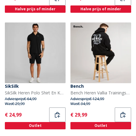
Halve prijs of minder
Halve prijs of minder
SikSilk
Bench
SikSilk Heren Polo Shirt En Korte Broek Set Zwart
Bench Heren Vallia Trainingspak Zwart
Adviesprijs
€ 64,99
Adviesprijs
€ 124,99
Was
€ 29,99
Was
€ 34,99
Current
Current
€ 24,99
€ 29,99
Outlet
Outlet