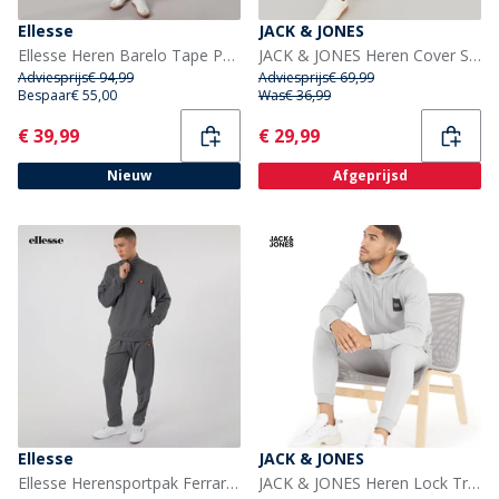
Ellesse
JACK & JONES
Ellesse Heren Barelo Tape Poly Trainingspak Navy
JACK & JONES Heren Cover Script Trainingspak Maanlicht
Adviesprijs
€ 94,99
Adviesprijs
€ 69,99
Bespaar
€ 55,00
Was
€ 36,99
Current
Current
€ 39,99
€ 29,99
Nieuw
Afgeprijsd
Ellesse
JACK & JONES
Ellesse Herensportpak Ferrari Poly Donkergrijs
JACK & JONES Heren Lock Trainingspak Alloy