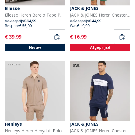
Ellesse
JACK & JONES
Ellesse Heren Barelo Tape Poly Trainingspak Khaki
JACK & JONES Heren Chester T-shirt en shorts set Trekking Green
Adviesprijs
€ 94,99
Adviesprijs
€ 44,99
Bespaar
€ 55,00
Was
€ 19,99
Current
Current
€ 39,99
€ 16,99
Nieuw
Afgeprijsd
Henleys
JACK & JONES
Henleys Heren Henychill Poloshirt En Shorts Set Taupe
JACK & JONES Heren Chester T-shirt en shorts set Navy Blazer