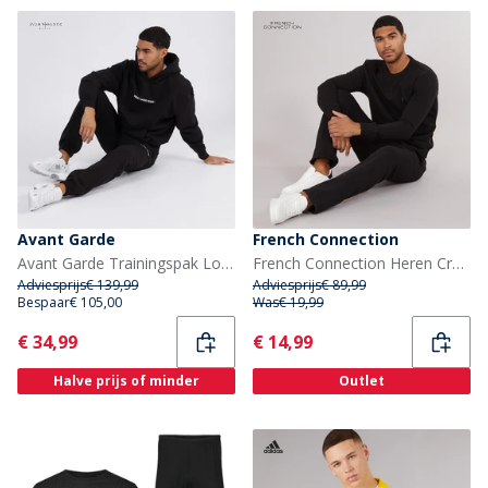
Avant Garde
French Connection
Avant Garde Trainingspak Lowell Zwart Heren
French Connection Heren Crew Open Trainingspak Zwart
Adviesprijs
€ 139,99
Adviesprijs
€ 89,99
Bespaar
€ 105,00
Was
€ 19,99
Current
Current
€ 34,99
€ 14,99
Halve prijs of minder
Outlet