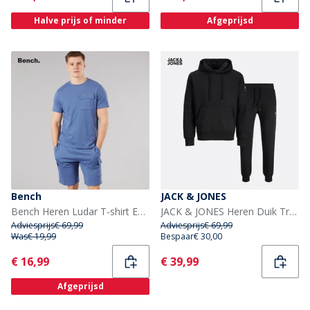
Halve prijs of minder
Afgeprijsd
Bench
JACK & JONES
Bench Heren Ludar T-shirt En Shorts Set Mid Blue
JACK & JONES Heren Duik Trainingspak Zwart
Adviesprijs
€ 69,99
Adviesprijs
€ 69,99
Was
€ 19,99
Bespaar
€ 30,00
Current
Current
€ 16,99
€ 39,99
Afgeprijsd