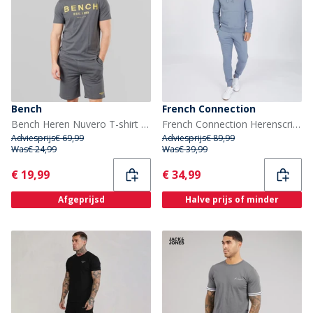
Bench
French Connection
Bench Heren Nuvero T-shirt En Shorts Set Steel Grey
French Connection Herenscript Trainingspak Lichtblauw Melange/Wit
Adviesprijs
€ 69,99
Adviesprijs
€ 89,99
Was
€ 24,99
Was
€ 39,99
Current
Current
€ 19,99
€ 34,99
Afgeprijsd
Halve prijs of minder