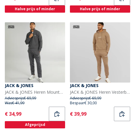
Halve prijs of minder
Halve prijs of minder
JACK & JONES
JACK & JONES
JACK & JONES Heren Mountain Open Zoom 1/4 Trainingspak Asfalt
JACK & JONES Heren Vesterbro Trainingspak Zilver Mink
Adviesprijs
€ 69,99
Adviesprijs
€ 69,99
Was
€ 41,99
Bespaar
€ 30,00
Current
Current
€ 34,99
€ 39,99
Afgeprijsd