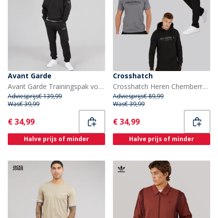
Avant Garde
Crosshatch
Avant Garde Trainingspak voor Heren met Badge Zwart
Crosshatch Heren Chemberry Hoodie T-shirt En Joggingbroek Set Met Open Zoom Zwart/Antraciet
Adviesprijs
€ 139,99
Adviesprijs
€ 89,99
Was
€ 39,99
Was
€ 39,99
Current
Current
€ 34,99
€ 34,99
Halve prijs of minder
Halve prijs of minder