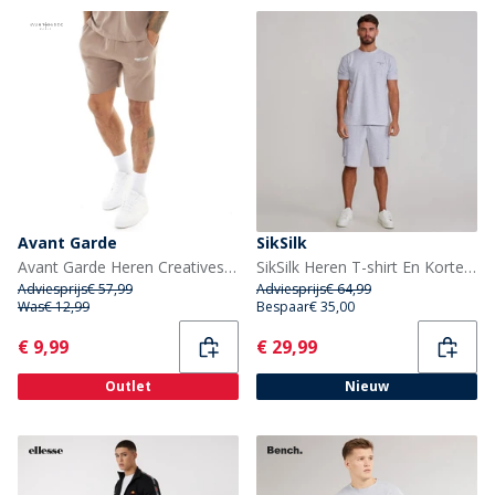
Avant Garde
SikSilk
Avant Garde Heren Creatives Shorts Mink
SikSilk Heren T-shirt En Korte Broek Set Grey Marl
Adviesprijs
€ 57,99
Adviesprijs
€ 64,99
Was
€ 12,99
Bespaar
€ 35,00
Current
Current
€ 9,99
€ 29,99
Outlet
Nieuw