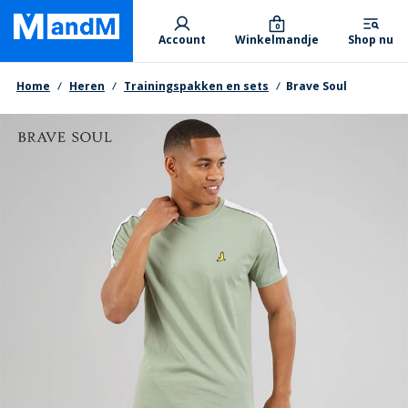
Skip
Primary departments
to
0
Account
Winkelmandje
Shop nu
main
content
Kruimelpad
Home
Heren
Trainingspakken en sets
Brave Soul