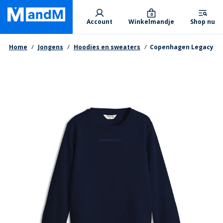
Skip
Primary departments
to
0
Account
Winkelmandje
Shop nu
main
content
Kruimelpad
Home
Jongens
Hoodies en sweaters
Copenhagen Legacy