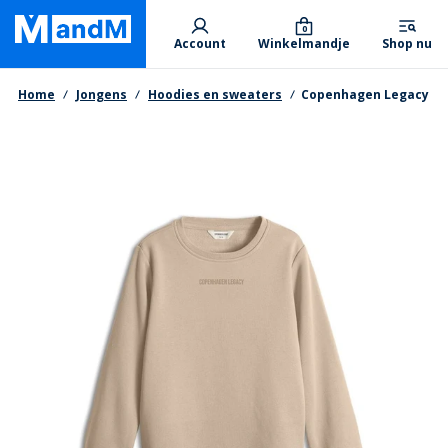
Skip
Primary departments
to
0
Account
Winkelmandje
Shop nu
main
content
Kruimelpad
Home
Jongens
Hoodies en sweaters
Copenhagen Legacy