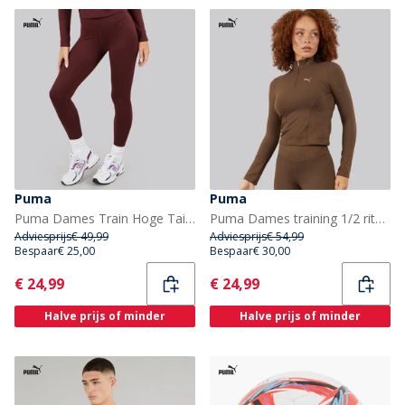
Puma
Puma
Puma Dames Train Hoge Taille Training Strakke Leggings Aubergine
Puma Dames training 1/2 rits top Espresso Brown
Adviesprijs
€ 49,99
Adviesprijs
€ 54,99
Bespaar
€ 25,00
Bespaar
€ 30,00
Current
Current
€ 24,99
€ 24,99
Halve prijs of minder
Halve prijs of minder