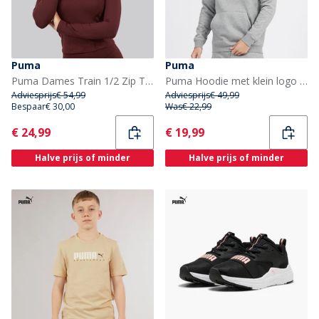
Puma
Puma
Puma Dames Train 1/2 Zip Training Top Aubergine
Puma Hoodie met klein logo Heren Medium grijs melange
Adviesprijs
€ 54,99
Adviesprijs
€ 49,99
Bespaar
€ 30,00
Was
€ 22,99
Current
Current
€ 24,99
€ 19,99
Halve prijs of minder
Halve prijs of minder