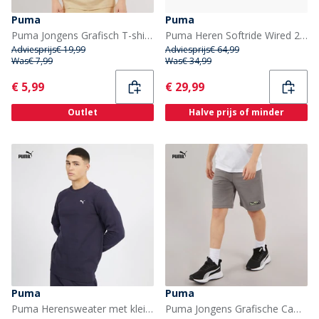
Puma
Puma
Puma Jongens Grafisch T-shirt Putty
Puma Heren Softride Wired 2 Sneakers Zwart/Roze/Wit
Adviesprijs
€ 19,99
Adviesprijs
€ 64,99
Was
€ 7,99
Was
€ 34,99
Current
Current
€ 5,99
€ 29,99
Outlet
Halve prijs of minder
Puma
Puma
Puma Herensweater met klein logo Crew Navy Blauw
Puma Jongens Grafische Camo Shorts Cast Iron