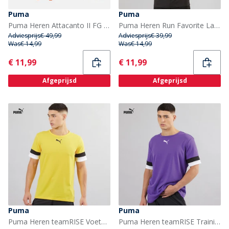
Puma
Puma
Puma Heren Attacanto II FG / AG Stevige / Kunstmatige Ondergrond Voetbalschoenen Heat Fire / Puma Black
Puma Heren Run Favorite Lange Mouwen Hardloop Top Puma Zwart
Adviesprijs
€ 49,99
Adviesprijs
€ 39,99
Was
€ 14,99
Was
€ 14,99
Current
Current
€ 11,99
€ 11,99
Afgeprijsd
Afgeprijsd
Puma
Puma
Puma Heren teamRISE Voetbalshirts Geel
Puma Heren teamRISE Training Jersey Prism Violet / Puma Black / Puma White