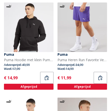
Puma
Puma
Puma Hoodie met klein Puma-logo Zwart Heren Essentials
Puma Heren Run Favorite Velocity 7 Inch Hardloopbroek Lapis Lazuli
Adviesprijs
€ 49,99
Adviesprijs
€ 34,99
Was
€ 17,99
Was
€ 14,99
Current
Current
€ 14,99
€ 11,99
Afgeprijsd
Afgeprijsd