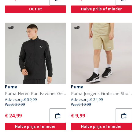
Outlet
Halve prijs of minder
Puma
Puma
Puma Heren Run Favoriet Geweven Hardloopjack Puma Zwart
Puma Jongens Grafische Shorts Putty
Adviesprijs
€ 59,99
Adviesprijs
€ 24,99
Was
€ 29,99
Was
€ 10,99
Current
Current
€ 24,99
€ 9,99
Halve prijs of minder
Halve prijs of minder