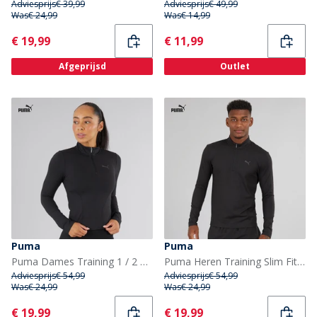
Adviesprijs
€ 39,99
Adviesprijs
€ 49,99
Was
€ 24,99
Was
€ 14,99
Current
Current
€ 19,99
€ 11,99
Afgeprijsd
Outlet
Puma
Puma
Puma Dames Training 1 / 2 Rits Puma Zwart
Puma Heren Training Slim Fit 1 / 4 Rits Puma Zwart
Adviesprijs
€ 54,99
Adviesprijs
€ 54,99
Was
€ 24,99
Was
€ 24,99
Current
Current
€ 19,99
€ 19,99