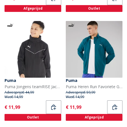
Afgeprijsd
Outlet
Puma
Puma
Puma Jongens teamRISE Jacks Zwart
Puma Heren Run Favoriete Geweven Hardloopjas Ocean Tropic
Adviesprijs
€ 44,99
Adviesprijs
€ 59,99
Was
€ 14,99
Was
€ 14,99
Current
Current
€ 11,99
€ 11,99
Outlet
Afgeprijsd