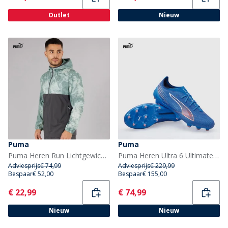
Outlet
Nieuw
Puma
Puma
Puma Heren Run Lichtgewicht Marmer Hardloopjas Grijs/Blauw
Puma Heren Ultra 6 Ultimate FG Stevige Ondergrond Voetbalschoenen Ultra Blue/Wit/Glowing Red
Adviesprijs
€ 74,99
Adviesprijs
€ 229,99
Bespaar
€ 52,00
Bespaar
€ 155,00
Current
Current
€ 22,99
€ 74,99
Nieuw
Nieuw