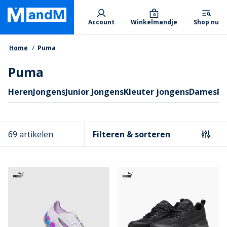
Skip
Primary departments
to
0
Account
Winkelmandje
Shop nu
main
content
Kruimelpad
Home
Puma
Puma
Quicklinks
Heren
Jongens
Junior Jongens
Kleuter jongens
Dames
P
69 artikelen
Filteren & sorteren