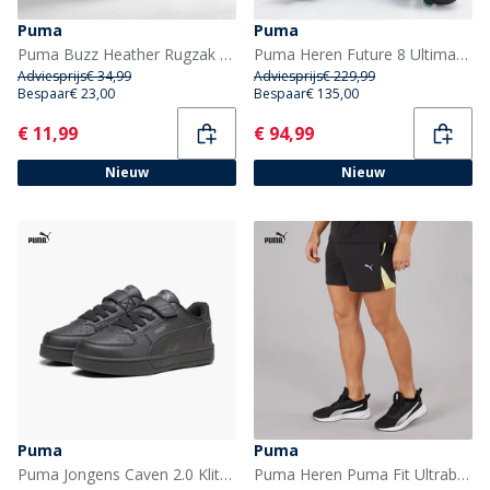
Puma
Puma
Puma Buzz Heather Rugzak Medium Grey Heather
Puma Heren Future 8 Ultimate Lage FG Firm Ground Voetbalschoenen Puma Black
Adviesprijs
€ 34,99
Adviesprijs
€ 229,99
Bespaar
€ 23,00
Bespaar
€ 135,00
Current
Current
€ 11,99
€ 94,99
Nieuw
Nieuw
Puma
Puma
Puma Jongens Caven 2.0 Klittenband Sneakers Zwart/Dark Grey
Puma Heren Puma Fit Ultrabreathe Stretch 5 Inch Marble Trainingsbroek Zwart/Geel