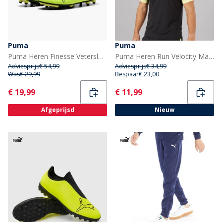
Puma
Puma
Puma Heren Finesse Vetersloze FG Vaste Grond Voetbalschoenen Yellow Alert
Puma Heren Run Velocity Marmer Running Top Zwart/Geel
Adviesprijs
€ 54,99
Adviesprijs
€ 34,99
Was
€ 29,99
Bespaar
€ 23,00
Current
Current
€ 19,99
€ 11,99
Afgeprijsd
Nieuw