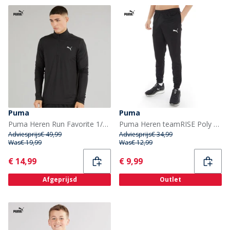
Puma
Puma
Puma Heren Run Favorite 1/4 Zip Hardloop Top Puma Zwart
Puma Heren teamRISE Poly Sportperformance broeken Zwart
Adviesprijs
€ 49,99
Adviesprijs
€ 34,99
Was
€ 19,99
Was
€ 12,99
Current
Current
€ 14,99
€ 9,99
Afgeprijsd
Outlet