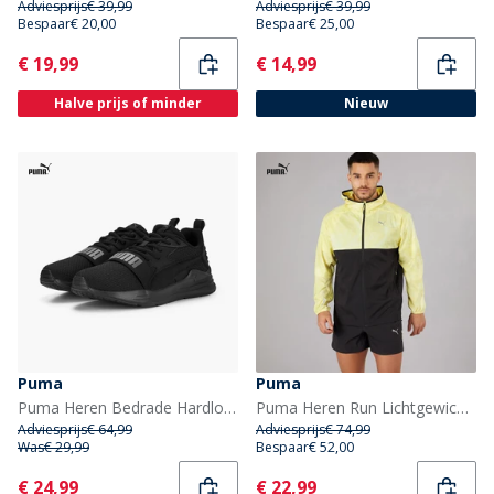
Adviesprijs
€ 39,99
Adviesprijs
€ 39,99
Bespaar
€ 20,00
Bespaar
€ 25,00
Current
Current
€ 19,99
€ 14,99
Halve prijs of minder
Nieuw
Puma
Puma
Puma Heren Bedrade Hardloop Sportschoenen Puma Black
Puma Heren Run Lichtgewicht Marmer Hardloopjas Zwart/Geel
Adviesprijs
€ 64,99
Adviesprijs
€ 74,99
Was
€ 29,99
Bespaar
€ 52,00
Current
Current
€ 24,99
€ 22,99