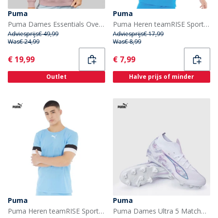
Puma
Puma
Puma Dames Essentials Oversized Hoodie Plum Haze
Puma Heren teamRISE Sports Performance Tops Blauw
Adviesprijs
€ 49,99
Adviesprijs
€ 17,99
Was
€ 24,99
Was
€ 8,99
Current
Current
€ 19,99
€ 7,99
Outlet
Halve prijs of minder
Puma
Puma
Puma Heren teamRISE Sports Performance Tops Blauw
Puma Dames Ultra 5 Match+ Brilliance FG/AG Stevig/Kunstgras Voetbalschoenen Puma White