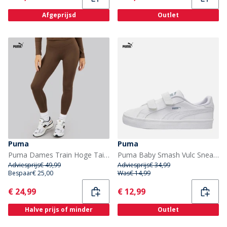
Afgeprijsd
Outlet
Puma
Puma
Puma Dames Train Hoge Taille Training Strakke Leggings Espresso Brown
Puma Baby Smash Vulc Sneakers Wit/Quarry
Adviesprijs
€ 49,99
Adviesprijs
€ 34,99
Bespaar
€ 25,00
Was
€ 14,99
Current
Current
€ 24,99
€ 12,99
Halve prijs of minder
Outlet