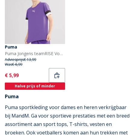
Puma
Puma Jongens teamRISE Voetbalshirts Paars
Adviesprijs
€ 13,99
Was
€ 6,99
Current
€ 5,99
Halve prijs of minder
Puma
Puma sportkleding voor dames en heren verkrijgbaar
bij MandM. Ga voor sportieve prestaties met een breed
assortiment aan sport tops, T-shirts, vesten en
broeken. Ook voetballers komen aan hun trekken met