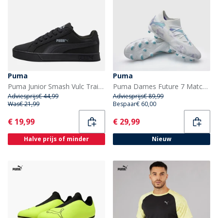
Puma
Puma
Puma Junior Smash Vulc Trainers Zwart/Grijs
Puma Dames Future 7 Match Brilliance FG/AG Firm/Artificial Ground Voetbalschoenen Puma White
Adviesprijs
€ 44,99
Adviesprijs
€ 89,99
Was
€ 21,99
Bespaar
€ 60,00
Current
Current
€ 19,99
€ 29,99
Halve prijs of minder
Nieuw