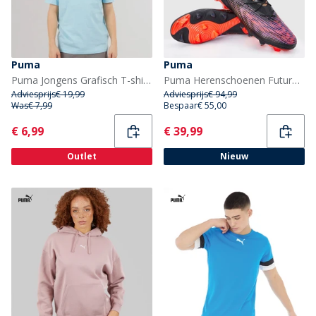
Puma
Puma
Puma Jongens Grafisch T-shirt Aqua
Puma Herenschoenen Future 8 Match FG/AG Firm/Artificiële Grond Voetbalschoenen Puma Black
Adviesprijs
€ 19,99
Adviesprijs
€ 94,99
Was
€ 7,99
Bespaar
€ 55,00
Current
Current
€ 6,99
€ 39,99
Outlet
Nieuw