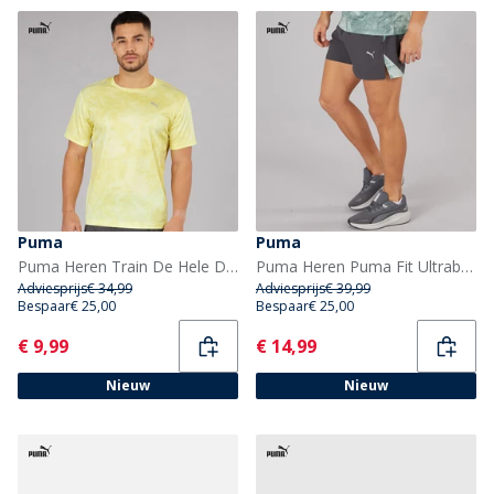
Puma
Puma
Puma Heren Train De Hele Dag Marmer Print Training Top Gold Moon
Puma Heren Puma Fit Ultrabreathe Stretch 5 Inch Marble Trainingsbroek Grijs/Blauw
Adviesprijs
€ 34,99
Adviesprijs
€ 39,99
Bespaar
€ 25,00
Bespaar
€ 25,00
Current
Current
€ 9,99
€ 14,99
Nieuw
Nieuw