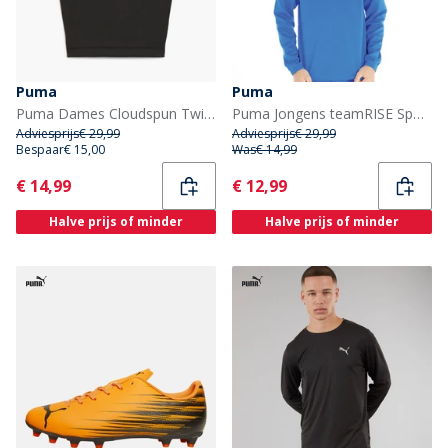
Puma
Puma
Puma Dames Cloudspun Twist Training Tanktop Puma Black
Puma Jongens teamRISE Sports Performance Tops Blauw
Adviesprijs
€ 29,99
Adviesprijs
€ 29,99
Bespaar
€ 15,00
Was
€ 14,99
Current
Current
€ 14,99
€ 12,99
Halve prijs of minder
Halve prijs of minder