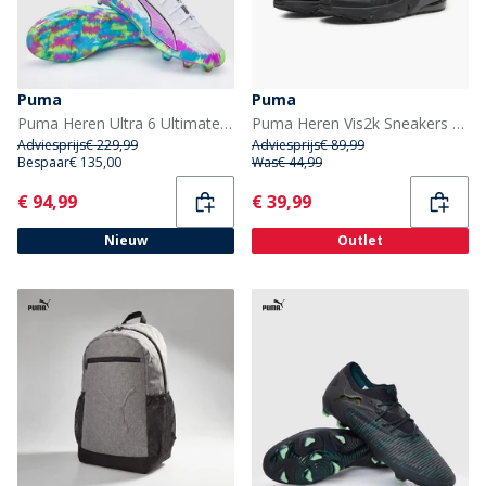
Puma
Puma
Puma Heren Ultra 6 Ultimate Brilliance FG Firm Ground Voetbalschoenen Puma White
Puma Heren Vis2k Sneakers Puma Black
Adviesprijs
€ 229,99
Adviesprijs
€ 89,99
Bespaar
€ 135,00
Was
€ 44,99
Current
Current
€ 94,99
€ 39,99
Nieuw
Outlet