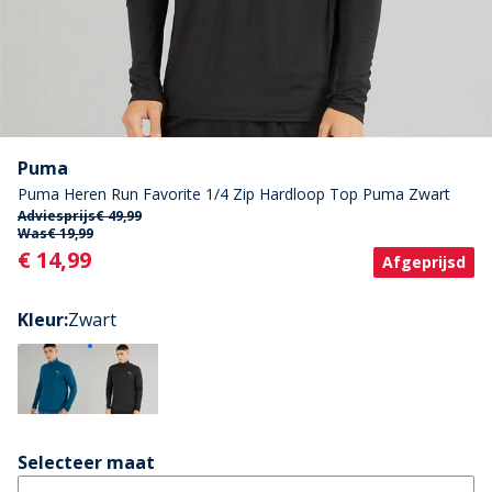
Puma
Puma Heren Run Favorite 1/4 Zip Hardloop Top Puma Zwart
Adviesprijs
€ 49,99
Was
€ 19,99
Current
€ 14,99
Afgeprijsd
Kleur
:
Zwart
Selecteer maat