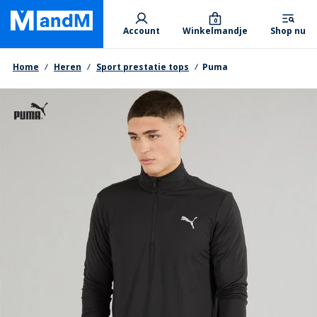
Skip
Primary departments
to
0
Account
Winkelmandje
Shop nu
main
content
Kruimelpad
Home
Heren
Sport prestatie tops
Puma