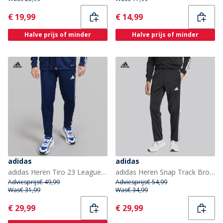
Current
Current
€ 19,99
€ 14,99
Halve prijs of minder
Halve prijs of minder
adidas
adidas
adidas Heren Tiro 23 League Trainingshose Team Navy Blue/Wit
adidas Heren Snap Track Broek Zwart/Wit
Adviesprijs
€ 49,99
Adviesprijs
€ 54,99
Was
€ 31,99
Was
€ 34,99
Current
Current
€ 29,99
€ 29,99