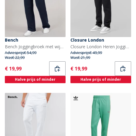
Bench
Closure London
Bench Joggingbroek met wijde pijpen Dames Navy
Closure London Heren Joggingbroek Zwart
Adviesprijs
€ 54,99
Adviesprijs
€ 49,99
Was
€ 22,99
Was
€ 21,99
Current
Current
€ 19,99
€ 19,99
Halve prijs of minder
Halve prijs of minder