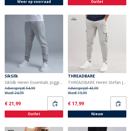
Weer op voorraad
Outlet
SikSilk
THREADBARE
SikSilk Heren Essentials Joggingbroeken Grey Marl
THREADBARE Heren Stefan Joggingbroek Grijs Gemêleerd
Adviesprijs
€ 54,99
Adviesprijs
€ 43,99
Was
€ 24,99
Was
€ 19,99
Current
Current
€ 21,99
€ 17,99
Outlet
Nieuw