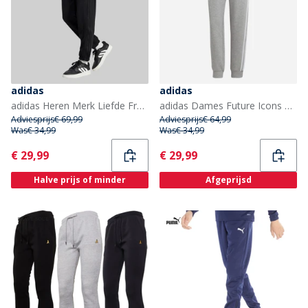
adidas
adidas
adidas Heren Merk Liefde French Terry Joggingbroek Zwart
adidas Dames Future Icons 3-Stripes Joggers Medium Grey Heather
Adviesprijs
€ 69,99
Adviesprijs
€ 64,99
Was
€ 34,99
Was
€ 34,99
Current
Current
€ 29,99
€ 29,99
Halve prijs of minder
Afgeprijsd