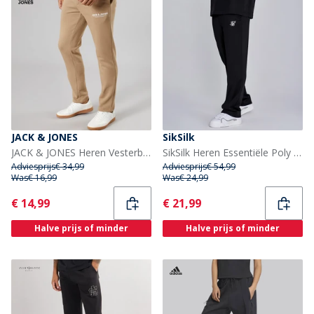
JACK & JONES
SikSilk
JACK & JONES Heren Vesterbro offene Saum Jogginghose Silver Mink/Wit
SikSilk Heren Essentiële Poly Trainingsbroek Zwart
Adviesprijs
€ 34,99
Adviesprijs
€ 54,99
Was
€ 16,99
Was
€ 24,99
Current
Current
€ 14,99
€ 21,99
Halve prijs of minder
Halve prijs of minder