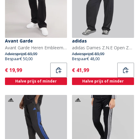
Avant Garde
adidas
Avant Garde Heren Embleem Open Zoom Joggingbroek Zwart
adidas Dames Z.N.E Open Zoom Track Broek Zwart
Adviesprijs
€ 69,99
Adviesprijs
€ 89,99
Bespaar
€ 50,00
Bespaar
€ 48,00
Current
Current
€ 19,99
€ 41,99
Halve prijs of minder
Halve prijs of minder