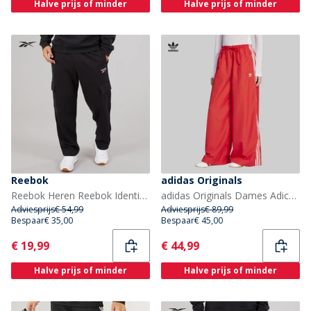
Halve prijs of minder
Halve prijs of minder
Reebok
adidas Originals
Reebok Heren Reebok Identity Small Logo Cargo Broek Zwart/Wit/Vector Red
adidas Originals Dames Adicolor Firebird Oversized Trainingsbroek Better Scarlet
Adviesprijs
€ 54,99
Adviesprijs
€ 89,99
Bespaar
€ 35,00
Bespaar
€ 45,00
Current
Current
€ 19,99
€ 44,99
Halve prijs of minder
Halve prijs of minder