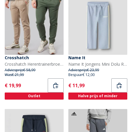
Crosshatch
Name It
Crosshatch Herentrainerbroek Traymax Set van 2 Khaki/Stone
Name It Jongens Mini Dolu Rechte Pijp Joggers Blue Fog
Adviesprijs
€ 58,99
Adviesprijs
€ 23,99
Was
€ 21,99
Bespaar
€ 12,00
Current
Current
€ 19,99
€ 11,99
Outlet
Halve prijs of minder