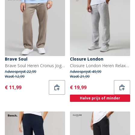
Brave Soul
Closure London
Brave Soul Heren Cronus Joggingbroek Bruin
Closure London Heren Relaxte Joggingbroek met Open Zoom Lichtgrijs Gemêleerd
Adviesprijs
€ 22,99
Adviesprijs
€ 49,99
Was
€ 12,99
Was
€ 21,99
Current
Current
€ 11,99
€ 19,99
Halve prijs of minder