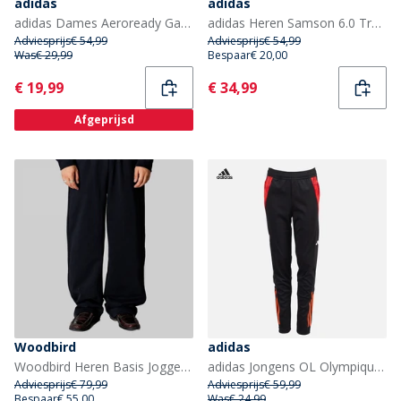
adidas
adidas
adidas Dames Aeroready Game And Go Tapered Fleece Joggingbroek Gloy Grey/Wit
adidas Heren Samson 6.0 Track Broeken Olive Strata/Zwart
Adviesprijs
€ 54,99
Adviesprijs
€ 54,99
Was
€ 29,99
Bespaar
€ 20,00
Current
Current
€ 19,99
€ 34,99
Afgeprijsd
Woodbird
adidas
Woodbird Heren Basis Joggers Zwart
adidas Jongens OL Olympique Lyon Trainingsbroek Zwart/App Solar Red
Adviesprijs
€ 79,99
Adviesprijs
€ 59,99
Bespaar
€ 55,00
Was
€ 24,99