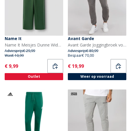
Name It
Avant Garde
Name It Meisjes Dunne Wide Leg Joggers Greener Pastures
Avant Garde Joggingbroek voor Heren met pigmentverf Stalen
Adviesprijs
€ 29,99
Adviesprijs
€ 89,99
Was
€ 10,99
Bespaar
€ 70,00
Current
Current
€ 9,99
€ 19,99
Outlet
Weer op voorraad