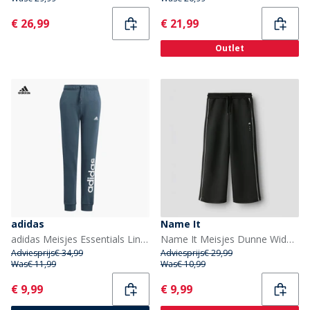
Current
Current
€ 26,99
€ 21,99
Outlet
adidas
Name It
adidas Meisjes Essentials Lineaire Logo Katoenen Broek Arctic Night/Wit
Name It Meisjes Dunne Wide Leg Joggers Zwart
Adviesprijs
€ 34,99
Adviesprijs
€ 29,99
Was
€ 11,99
Was
€ 10,99
Current
Current
€ 9,99
€ 9,99