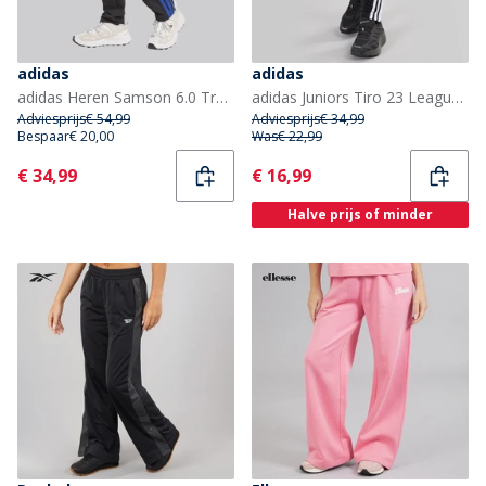
adidas
adidas
adidas Heren Samson 6.0 Track Broeken Zwart/Royal Black
adidas Juniors Tiro 23 League Trainingsbroek Zwart
Adviesprijs
€ 54,99
Adviesprijs
€ 34,99
Bespaar
€ 20,00
Was
€ 22,99
Current
Current
€ 34,99
€ 16,99
Halve prijs of minder