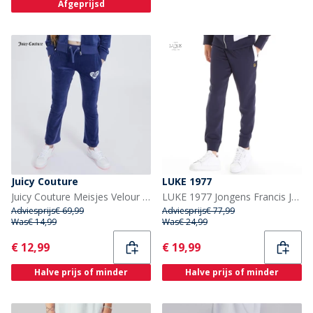
Afgeprijsd
Juicy Couture
LUKE 1977
Juicy Couture Meisjes Velour Joggingbroek Blauw
LUKE 1977 Jongens Francis Joggingbroek Blauw
Adviesprijs
€ 69,99
Adviesprijs
€ 77,99
Was
€ 14,99
Was
€ 24,99
Current
Current
€ 12,99
€ 19,99
Halve prijs of minder
Halve prijs of minder