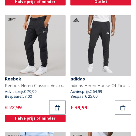
Halve prijs of minder
Outlet
Reebok
adidas
Reebok Heren Classics Vector Geweven Trackpants Night Black
adidas Heren House Of Tiro Cargo Track Broek Zwart/Wit
Adviesprijs
€ 79,99
Adviesprijs
€ 64,99
Bespaar
€ 57,00
Bespaar
€ 25,00
Current
Current
€ 22,99
€ 39,99
Halve prijs of minder