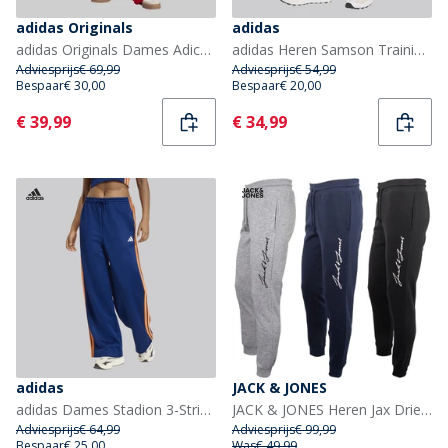
adidas Originals
adidas
adidas Originals Dames Adicolor Klassieke Firebird Losse Pasvorm Trainingsbroek Better Scarlet/Wit
adidas Heren Samson Trainingsbroek Grey Six/Zwart
Adviesprijs
€ 69,99
Adviesprijs
€ 54,99
Bespaar
€ 30,00
Bespaar
€ 20,00
Current
Current
€ 39,99
€ 34,99
adidas
JACK & JONES
adidas Dames Stadion 3-Stripes Trainingsbroek Dark Blue/Pure Orange/Off White
JACK & JONES Heren Jax Drie Pak Zweet Broeken Tap Schoen / Licht Grijs Melange / Navy Blazer
Adviesprijs
€ 64,99
Adviesprijs
€ 99,99
Bespaar
€ 25,00
Was
€ 49,99