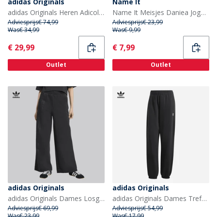
adidas Originals
Name It
adidas Originals Heren Adicolor Superstar Velours Trainingsbroek Aurora Ivy
Name It Meisjes Daniea Joggers Lavendula
Adviesprijs
€ 74,99
Adviesprijs
€ 23,99
Was
€ 34,99
Was
€ 9,99
Current
Current
€ 29,99
€ 7,99
Outlet
Outlet
adidas Originals
adidas Originals
adidas Originals Dames Losgeplaatste 3-Strepen Wijde Joggers Zwart
adidas Originals Dames Trefoil Essentials Joggingbroek Zwart
Adviesprijs
€ 69,99
Adviesprijs
€ 54,99
Was
€ 23,99
Was
€ 17,99