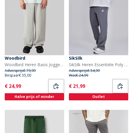
Woodbird
SikSilk
Woodbird Heren Basis Joggers Light Grey Melange
SikSilk Heren Essentiële Poly Trainingsbroek Dark Grey
Adviesprijs
€ 79,99
Adviesprijs
€ 54,99
Bespaar
€ 55,00
Was
€ 24,99
Current
Current
€ 24,99
€ 21,99
Halve prijs of minder
Outlet