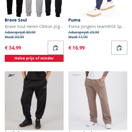
Brave Soul
Puma
Brave Soul Heren Clinton Jogginghose Drei-Pack Schwarz/Grau/Marine
Puma Jongens teamRISE Sportperformance broeken Blauw
Adviesprijs
€ 89,99
Adviesprijs
€ 29,99
Was
€ 39,99
Was
€ 17,99
Current
Current
€ 34,99
€ 16,99
Halve prijs of minder