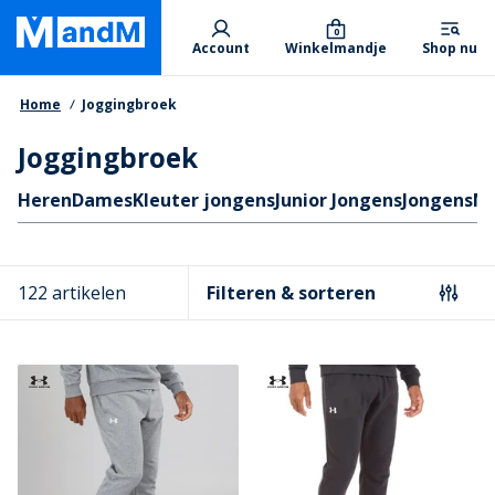
Skip
Primary departments
to
0
Account
Winkelmandje
Shop nu
main
content
Kruimelpad
Home
Joggingbroek
Joggingbroek
Quicklinks
Heren
Dames
Kleuter jongens
Junior Jongens
Jongens
Me
122 artikelen
Filteren & sorteren