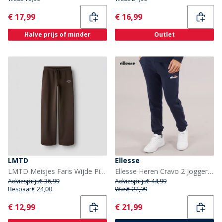
Current
Current
€ 17,99
€ 16,99
Halve prijs of minder
Outlet
LMTD
Ellesse
LMTD Meisjes Faris Wijde Pijp Joggingbroek Chocolate Brown
Ellesse Heren Cravo 2 Joggers Navy
Adviesprijs
€ 36,99
Adviesprijs
€ 44,99
Bespaar
€ 24,00
Was
€ 22,99
Current
Current
€ 12,99
€ 21,99