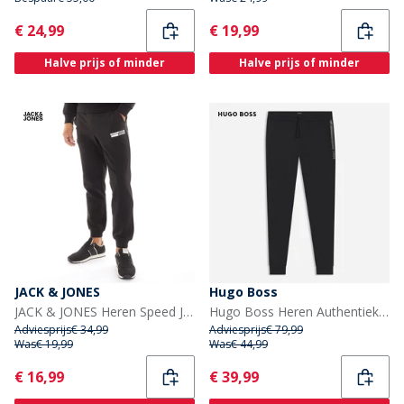
Current
Current
€ 24,99
€ 19,99
Halve prijs of minder
Halve prijs of minder
JACK & JONES
Hugo Boss
JACK & JONES Heren Speed Joggers Zwart
Hugo Boss Heren Authentieke Joggers Zwart
Adviesprijs
€ 34,99
Adviesprijs
€ 79,99
Was
€ 19,99
Was
€ 44,99
Current
Current
€ 16,99
€ 39,99