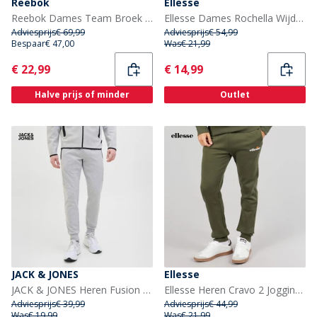
Reebok
Ellesse
Reebok Dames Team Broek Zwart
Ellesse Dames Rochella Wijde Pijp Sweatbroek Bright Pink
Adviesprijs
€ 69,99
Adviesprijs
€ 54,99
Bespaar
€ 47,00
Was
€ 21,99
Current
Current
€ 22,99
€ 14,99
Halve prijs of minder
Outlet
JACK & JONES
Ellesse
JACK & JONES Heren Fusion Joggers Light Grey Melange
Ellesse Heren Cravo 2 Joggingbroeken Khaki
Adviesprijs
€ 39,99
Adviesprijs
€ 44,99
Was
€ 19,99
Was
€ 21,99