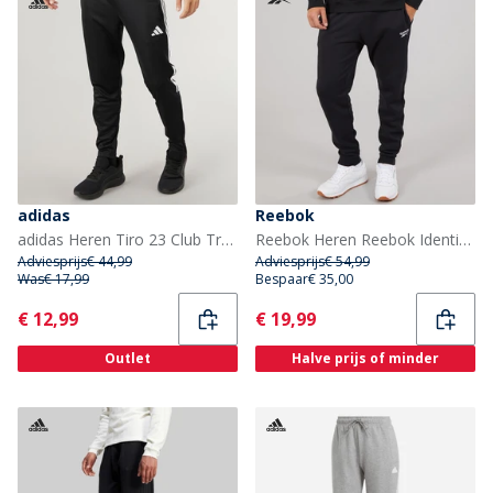
adidas
Reebok
adidas Heren Tiro 23 Club Trainingshose Zwart/Wit
Reebok Heren Reebok Identity Klein Logo Fleece Joggers Zwart
Adviesprijs
€ 44,99
Adviesprijs
€ 54,99
Was
€ 17,99
Bespaar
€ 35,00
Current
Current
€ 12,99
€ 19,99
Outlet
Halve prijs of minder