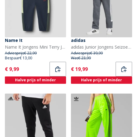
Name It
adidas
Name It Jongens Mini Terry Joggingbroek Navy Blazer
adidas Junior Jongens Seizoensgebonden Essentials Tiberio 3 Strepen Joggers Drak Grey/Wit/Wonder Sage
Adviesprijs
€ 22,99
Adviesprijs
€ 39,99
Bespaar
€ 13,00
Was
€ 23,99
Current
Current
€ 9,99
€ 19,99
Halve prijs of minder
Halve prijs of minder