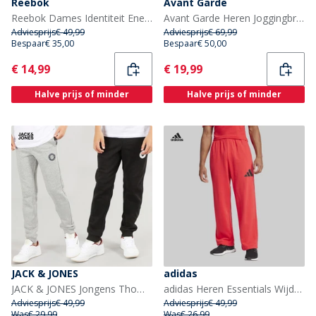
Reebok
Avant Garde
Reebok Dames Identiteit Energie Merk Trots Joggers Zwart
Avant Garde Heren Joggingbroek Bruin
Adviesprijs
€ 49,99
Adviesprijs
€ 69,99
Bespaar
€ 35,00
Bespaar
€ 50,00
Current
Current
€ 14,99
€ 19,99
Halve prijs of minder
Halve prijs of minder
JACK & JONES
adidas
JACK & JONES Jongens Thomas Joggingbroek Set van 2 Licht Grijs Melange/Zwart
adidas Heren Essentials Wijde Pijp 3 Strepen Logo Joggers Pure Ruby/Zwart
Adviesprijs
€ 49,99
Adviesprijs
€ 49,99
Was
€ 29,99
Was
€ 26,99