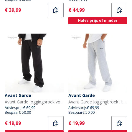
Current
Current
€ 39,99
€ 44,99
Halve prijs of minder
Avant Garde
Avant Garde
Avant Garde Joggingbroek voor Heren Rechte Pijp Zwart
Avant Garde Joggingbroek Heren Rechte Pijp Licht Grijs Melange
Adviesprijs
€ 69,99
Adviesprijs
€ 69,99
Bespaar
€ 50,00
Bespaar
€ 50,00
Current
Current
€ 19,99
€ 19,99