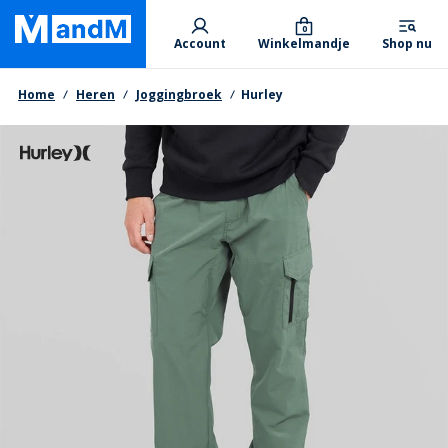
Skip
Primary departments
to
0
Account
Winkelmandje
Shop nu
main
content
Kruimelpad
Home
Heren
Joggingbroek
Hurley