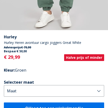
Hurley
Hurley Heren avontuur cargo joggers Great White
Adviesprijs
€ 79,99
Bespaar
€ 50,00
Current
€ 29,99
Halve prijs of minder
Kleur
:
Groen
Selecteer maat