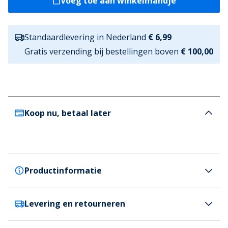
Voeg toe aan winkelmandje
Standaardlevering in Nederland
€ 6,99
Gratis verzending bij bestellingen boven
€ 100,00
Koop nu, betaal later
Productinformatie
Levering en retourneren
Hurley
Hurley Heren avontuur cargo joggers Great White