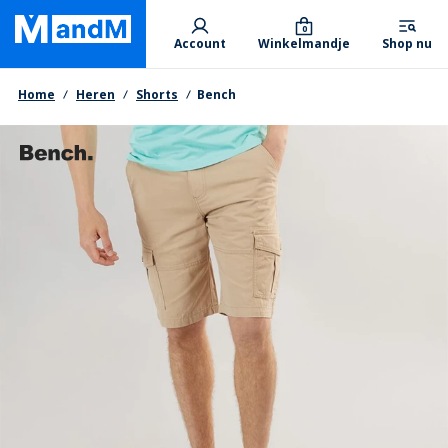
Skip
Primary departments
to
0
Account
Winkelmandje
Shop nu
main
content
Kruimelpad
Home
Heren
Shorts
Bench