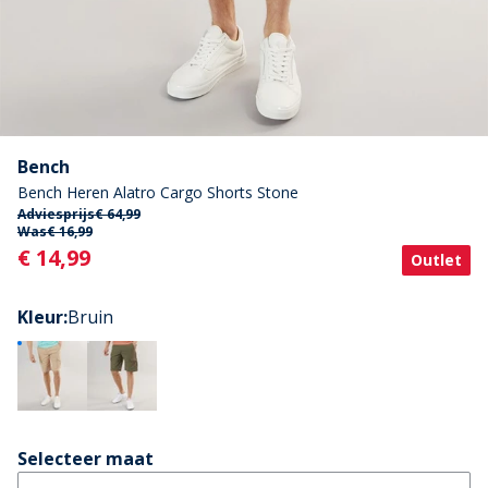
Bench
Bench Heren Alatro Cargo Shorts Stone
Adviesprijs
€ 64,99
Was
€ 16,99
Current
€ 14,99
Outlet
Kleur
:
Bruin
Selecteer maat