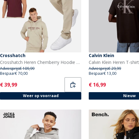
Crosshatch
Calvin Klein
Crosshatch Heren Chemberry Hoodie T-Shirt En Open Zoom Joggingbroek Set Steen / Bordeau
Calvin Klein Heren T-shir
Adviesprijs
€ 109,99
Adviesprijs
€ 29,99
Bespaar
€ 70,00
Bespaar
€ 13,00
Current
Current
€ 39,99
€ 16,99
Weer op voorraad
Nieuw