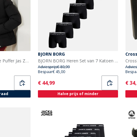
BJORN BORG
Cros
Bench Dames Atha Korte Puffer Jas Zwart
BJORN BORG Heren Set van 7 Katoen Stretch Boxers Multipack 1
Adviesprijs
€ 89,99
Advies
Bespaar
€ 45,00
Bespa
Current
Curr
€ 44,99
€ 34
raad
Halve prijs of minder