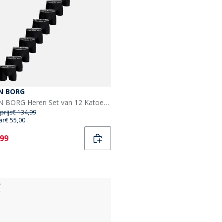
N BORG
BJORN BORG Heren Set van 12 Katoen Stretch Boxers Multipack 1
prijs
€ 134,99
ar
€ 55,00
ent
,99