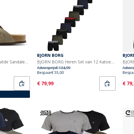
BJORN BORG
BJOR
CPH Comfort Bio Clog Suède Sandalen Taupe
BJORN BORG Heren Set van 12 Katoen Stretch Boxers Multipack 1
Adviesprijs
€ 134,99
Advies
Bespaar
€ 55,00
Bespa
Current
Curr
€ 79,99
€ 79