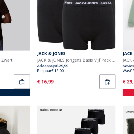
JACK & JONES
JACK
t Zwart
JACK & JONES Jongens Basis Vijf Pack Boxers Zwart
Adviesprijs
€ 29,99
Advies
Bespaar
€ 13,00
Was
€ 
Current
Curr
€ 16,99
€ 29