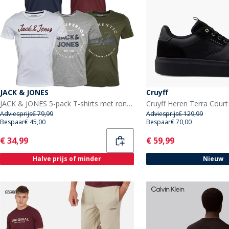
JACK & JONES
Cruyff
JACK & JONES 5-pack T-shirts met ronde hals Heren in de kleuren olijfnacht/wit/licht grijs melange/marineblauw
Adviesprijs
€ 79,99
Adviesprijs
€ 129,99
Bespaar
€ 45,00
Bespaar
€ 70,00
Current
Current
€ 34,99
€ 59,99
Halve prijs of minder
Nieuw