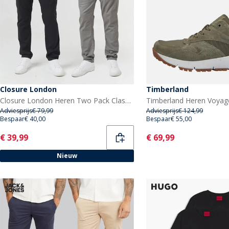
Closure London
Timberland
Closure London Heren Two Pack Classic Chino's Meerkleurig
Adviesprijs
€ 79,99
Adviesprijs
€ 124,99
Bespaar
€ 40,00
Bespaar
€ 55,00
Current
Current
€ 39,99
€ 69,99
Nieuw