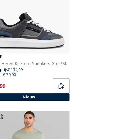
f
Cruyff Heren Kickturn Sneakers Grijs/Miscellaneous
prijs
€ 134,99
ar
€ 70,00
ent
,99
Nieuw