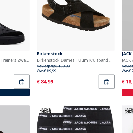
Birkenstock
JACK
Cruyff Heren Terra Court Trainers Zwart/Gold
Birkenstock Dames Tulum Kruisband Sandalen Zwart
Adviesprijs
€ 139,99
Advies
Was
€ 89,99
Was
€ 
Current
Curr
€ 84,99
€ 18