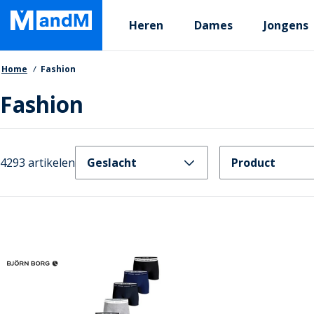
Skip
Primary departments
to
Heren
Dames
Jongens
main
content
Kruimelpad
Home
Fashion
Fashion
4293 artikelen
Geslacht
Product