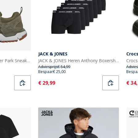
JACK & JONES
Croc
Timberland Heren Voyager Park Sneakers Dark Green Mesh
JACK & JONES Heren Anthony Boxershorts Zwart
Adviesprijs
€ 54,99
Advies
Bespaar
€ 25,00
Bespa
Current
Curr
€ 29,99
€ 34