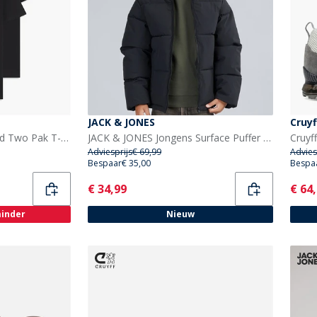
JACK & JONES
Cruyf
HUGO Heren Hugo Round Two Pak T-shirts Zwart
JACK & JONES Jongens Surface Puffer Jas Zwart
Cruyf
Adviesprijs
€ 69,99
Advies
Bespaar
€ 35,00
Bespa
Current
Curr
€ 34,99
€ 64
minder
Nieuw