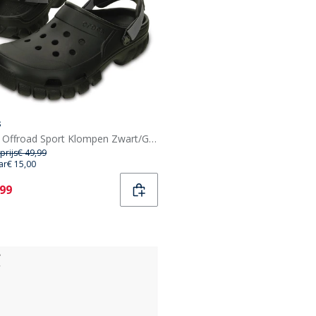
s
Crocs Offroad Sport Klompen Zwart/Grijs
prijs
€ 49,99
ar
€ 15,00
ent
,99