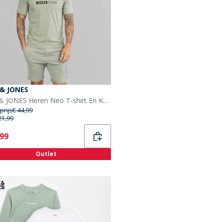
 & JONES
JACK & JONES Heren Neo T-shirt En Korte Broek Set Wrought Iron
prijs
€ 44,99
21,99
ent
,99
Outlet