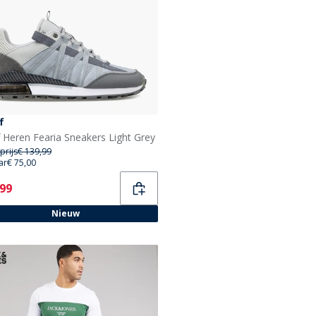
f
f Heren Fearia Sneakers Light Grey
prijs
€ 139,99
ar
€ 75,00
ent
,99
Nieuw