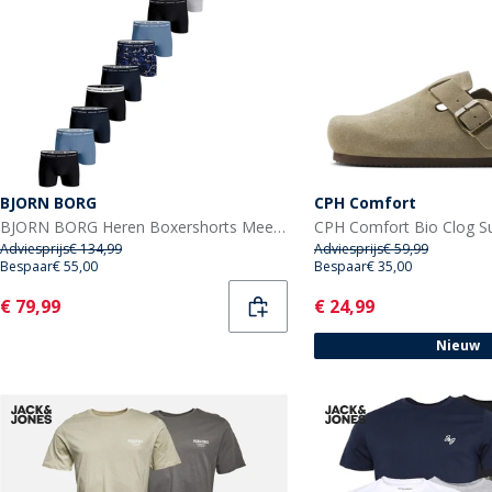
BJORN BORG
CPH Comfort
BJORN BORG Heren Boxershorts Meerkleurig
Adviesprijs
€ 134,99
Adviesprijs
€ 59,99
Bespaar
€ 55,00
Bespaar
€ 35,00
Current
Current
€ 79,99
€ 24,99
Nieuw