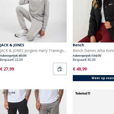
JACK & JONES
Bench
JACK & JONES Jongens Harry Trainingspak Alloy
Adviesprijs
€ 49,99
Adviesprijs
€ 134,99
Bespaar
€ 22,00
Bespaar
€ 85,00
Current
Current
€ 27,99
€ 49,99
Weer op voor