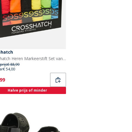
shatch
Crosshatch Heren Markeerstift Set van 12 Boxershorts Gesorteerd
prijs
€ 88,99
ar
€ 54,00
ent
,99
Halve prijs of minder