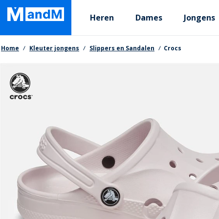
Skip
Primary departments
to
Heren
Dames
Jongens
main
content
Kruimelpad
Home
Kleuter jongens
Slippers en Sandalen
Crocs