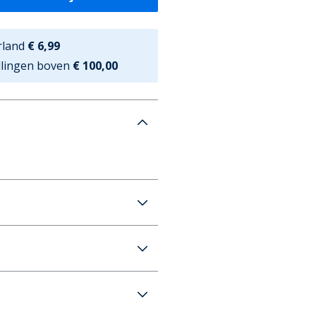
rland
€ 6,99
ellingen boven
€ 100,00
arely Pink
€6,99 (GRATIS vanaf €100)