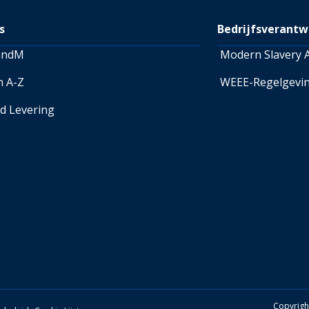
over retourneren.
s
Bedrijfsverantw
andM
Modern Slavery A
n A-Z
WEEE-Regelgevi
ed Levering
Copyrigh