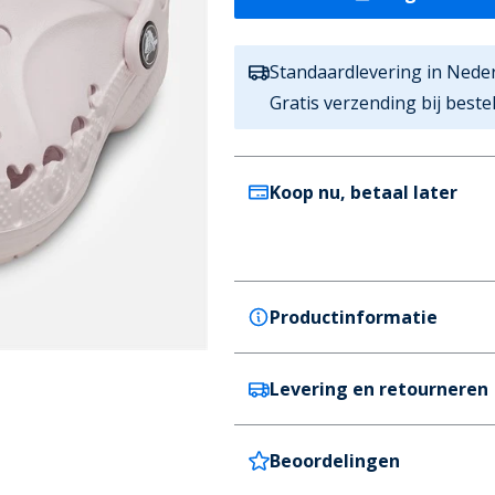
Standaardlevering in Nede
Gratis verzending bij best
Koop nu, betaal later
Productinformatie
Levering en retourneren
Crocs
Crocs Kinderen Baya K Clog B
Kleur
Beoordelingen
Nederland
Lichtroze
Levertijd: 4-5 werkdagen