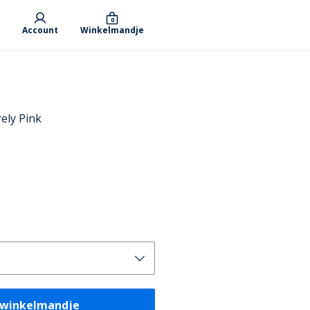
0
Account
Winkelmandje
ely Pink
 winkelmandje