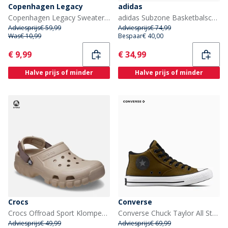
Copenhagen Legacy
adidas
Copenhagen Legacy Sweaters Blauw
adidas Subzone Basketbalschoenen Clear Grey/Silver Metallic/Core Black
Adviesprijs
€ 59,99
Adviesprijs
€ 74,99
Was
€ 10,99
Bespaar
€ 40,00
Current
Current
€ 9,99
€ 34,99
Halve prijs of minder
Halve prijs of minder
Crocs
Converse
Crocs Offroad Sport Klompen Cobblestone/Truffle
Converse Chuck Taylor All Star Malden Street Mid Sneakers Surplus Olive/Zwart/Wit
Adviesprijs
€ 49,99
Adviesprijs
€ 69,99