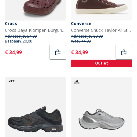
Crocs
Converse
Crocs Baya Klompen Burgundy
Converse Chuck Taylor All Star Hi Leer Sneakers Totally Fudged/Egret
Adviesprijs
€ 54,99
Adviesprijs
€ 89,99
Bespaar
€ 20,00
Was
€ 44,99
Current
Current
€ 34,99
€ 34,99
Outlet