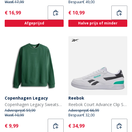
Was
€ 17,99
Bespaar
€ 49,00
Current
Current
€ 16,99
€ 10,99
Afgeprijsd
Halve prijs of minder
Copenhagen Legacy
Reebok
Copenhagen Legacy Sweatshirt Groen
Reebok Court Advance Clip Sneakers Wit/Zwart/Team Teal
Adviesprijs
€ 59,99
Adviesprijs
€ 66,99
Was
€ 10,99
Bespaar
€ 32,00
Current
Current
€ 9,99
€ 34,99