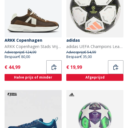
ARKK Copenhagen
adidas
ARKK Copenhagen Stads Vrije Sneakers Brown Tofu
adidas UEFA Champions League 24/25 Pro Zaal Wedstrijd Futsal (FIFA Quality Pro Gecertificeerd) Wit/Zwart/Platinum Metallic/Team Solar Yellow
Adviesprijs
€ 124,99
Adviesprijs
€ 54,99
Bespaar
€ 80,00
Bespaar
€ 35,00
Current
Current
€ 44,99
€ 19,99
Halve prijs of minder
Afgeprijsd