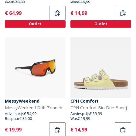
Was
€ 79,99
Was
€ 19,99
Current
Current
€ 64,99
€ 14,99
Outlet
Outlet
MessyWeekend
CPH Comfort
MessyWeekend Drift Zonnebrillen Black3
CPH Comfort Bio Drie Bandjes Sandalen Lemon
Adviesprijs
€ 54,99
Adviesprijs
€ 39,99
Bespaar
€ 35,00
Was
€ 19,99
Current
Current
€ 19,99
€ 14,99