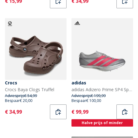
Current
Current
€ 15,99
€ 34,99
Crocs
adidas
Crocs Baya Clogs Truffel
adidas Adizero Prime SP4 Sprint Atletiek Schoenen Grey Two/Lucid Red/Silver Metallic
Adviesprijs
€ 54,99
Adviesprijs
€ 199,99
Bespaar
€ 20,00
Bespaar
€ 100,00
Current
Current
€ 34,99
€ 99,99
Halve prijs of minder