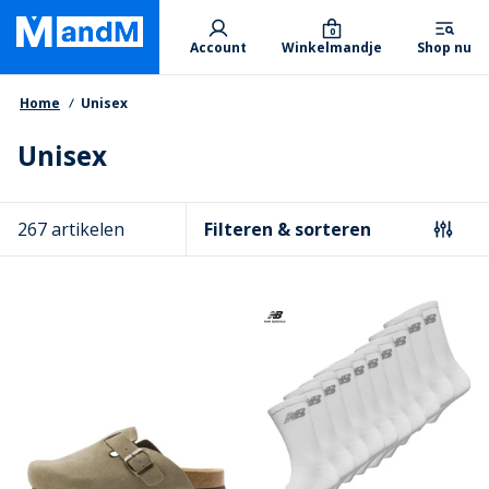
Skip
Primary departments
to
0
Account
Winkelmandje
Shop nu
main
content
Kruimelpad
Home
Unisex
Unisex
267 artikelen
Filteren & sorteren