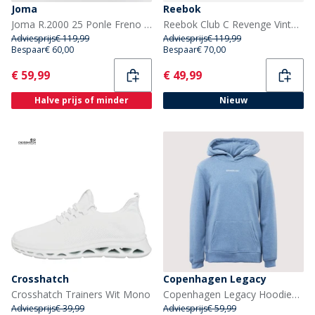
Joma
Reebok
Joma R.2000 25 Ponle Freno Neutrale Hardloopschoenen Zwart
Reebok Club C Revenge Vintage jaren '90 Tennis Trainers Wit/Wit/Zwart
Adviesprijs
€ 119,99
Adviesprijs
€ 119,99
Bespaar
€ 60,00
Bespaar
€ 70,00
Current
Current
€ 59,99
€ 49,99
Halve prijs of minder
Nieuw
Crosshatch
Copenhagen Legacy
Crosshatch Trainers Wit Mono
Copenhagen Legacy Hoodies Blauw
Adviesprijs
€ 39,99
Adviesprijs
€ 59,99