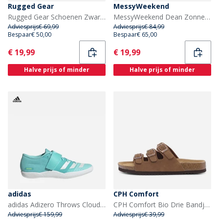
Rugged Gear
MessyWeekend
Rugged Gear Schoenen Zwart/Goud Black-Gold
MessyWeekend Dean Zonnebril Crystal
Adviesprijs
€ 69,99
Adviesprijs
€ 84,99
Bespaar
€ 50,00
Bespaar
€ 65,00
Current
Current
€ 19,99
€ 19,99
Halve prijs of minder
Halve prijs of minder
adidas
CPH Comfort
adidas Adizero Throws Cloudfoam Werpschoenen Atletiek Spikes Flash Aqua/Zero Metalic/Lucid Lemon
CPH Comfort Bio Drie Bandjes Sandalen Camel
Adviesprijs
€ 159,99
Adviesprijs
€ 39,99