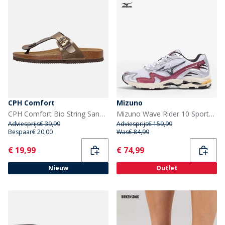
CPH Comfort
Mizuno
CPH Comfort Bio String Sandalen Brons
Mizuno Wave Rider 10 Sportschoenen Wit/Blacksand/Syrad
Adviesprijs
€ 39,99
Adviesprijs
€ 159,99
Bespaar
€ 20,00
Was
€ 84,99
Current
Current
€ 19,99
€ 74,99
Nieuw
Outlet