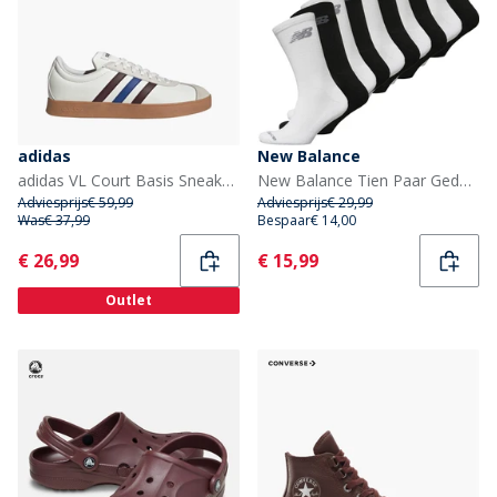
adidas
New Balance
adidas VL Court Basis Sneakers Cloud White/Aurora Ruby/Royal Blue
New Balance Tien Paar Gedempte Crew Sokken Zwart/Wit
Adviesprijs
€ 59,99
Adviesprijs
€ 29,99
Was
€ 37,99
Bespaar
€ 14,00
Current
Current
€ 26,99
€ 15,99
Outlet