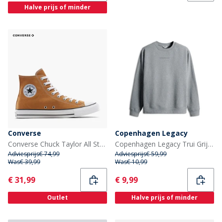
Halve prijs of minder
Converse
Copenhagen Legacy
Converse Chuck Taylor All Star Hi Sneakers Incensed
Copenhagen Legacy Trui Grijs Melange
Adviesprijs
€ 74,99
Adviesprijs
€ 59,99
Was
€ 39,99
Was
€ 10,99
Current
Current
€ 31,99
€ 9,99
Outlet
Halve prijs of minder