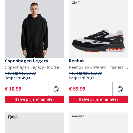
Copenhagen Legacy
Reebok
Copenhagen Legacy Hoodie Zwart
Reebok ERS Wereld Trainers Zwart/Wit/Chrome
Adviesprijs
€ 59,99
Adviesprijs
€ 129,99
Bespaar
€ 49,00
Bespaar
€ 70,00
Current
Current
€ 10,99
€ 59,99
Halve prijs of minder
Halve prijs of minder