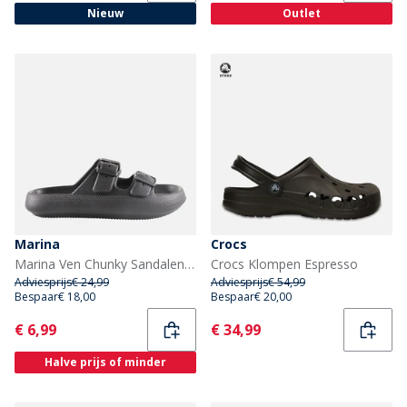
Nieuw
Outlet
Marina
Crocs
Marina Ven Chunky Sandalen Zwart
Crocs Klompen Espresso
Adviesprijs
€ 24,99
Adviesprijs
€ 54,99
Bespaar
€ 18,00
Bespaar
€ 20,00
Current
Current
€ 6,99
€ 34,99
Halve prijs of minder