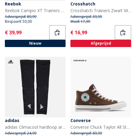
Reebok
Crosshatch
Reebok Campio XT Trainers Wit/Classic Burgundy/Gum
Crosshatch Trainers Zwart Mono
Adviesprijs
€ 89,99
Adviesprijs
€ 39,99
Bespaar
€ 50,00
Was
€ 17,99
Current
Current
€ 39,99
€ 16,99
Nieuw
Afgeprijsd
adidas
Converse
adidas Climacool hardloop arm sleeves Zwart/Wit
Converse Chuck Taylor All Star Malden Street Mid Sneakers Grounded/Wit/Zwart
Adviesprijs
€ 24,99
Adviesprijs
€ 69,99