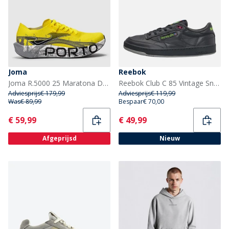
Joma
Reebok
Joma R.5000 25 Maratona Do Porto Speed Neutrale Hardloopschoenen Fluorescent Yellow
Reebok Club C 85 Vintage Sneakers Grijs/Grijs/Grijs
Adviesprijs
€ 179,99
Adviesprijs
€ 119,99
Was
€ 89,99
Bespaar
€ 70,00
Current
Current
€ 59,99
€ 49,99
Afgeprijsd
Nieuw