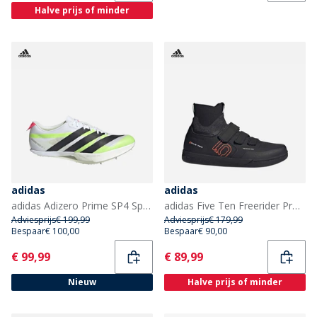
Halve prijs of minder
adidas
adidas
adidas Adizero Prime SP4 Sprint Atletiek Schoenen Cloud White/Core Black/Lucid Red
adidas Five Ten Freerider Pro Mid Mountainbike Schoenen Core Black/Solar Red/Grey Heather
Adviesprijs
€ 199,99
Adviesprijs
€ 179,99
Bespaar
€ 100,00
Bespaar
€ 90,00
Current
Current
€ 99,99
€ 89,99
Nieuw
Halve prijs of minder