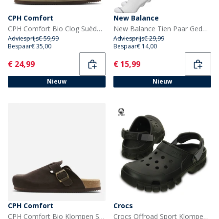
CPH Comfort
New Balance
CPH Comfort Bio Clog Suède Sandalen Taupe
New Balance Tien Paar Gedempte Crew Sokken Wit
Adviesprijs
€ 59,99
Adviesprijs
€ 29,99
Bespaar
€ 35,00
Bespaar
€ 14,00
Current
Current
€ 24,99
€ 15,99
Nieuw
Nieuw
CPH Comfort
Crocs
CPH Comfort Bio Klompen Suède Sandalen Dark Brown
Crocs Offroad Sport Klompen Zwart/Grijs