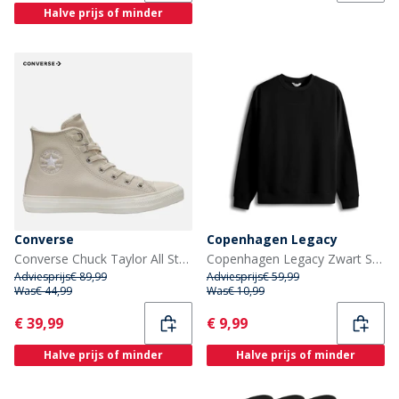
Halve prijs of minder
Converse
Copenhagen Legacy
Converse Chuck Taylor All Star Hi Leder Sneakers Light Dune/Egret/Light Dune
Copenhagen Legacy Zwart Sweatshirt Man
Adviesprijs
€ 89,99
Adviesprijs
€ 59,99
Was
€ 44,99
Was
€ 10,99
Current
Current
€ 39,99
€ 9,99
Halve prijs of minder
Halve prijs of minder