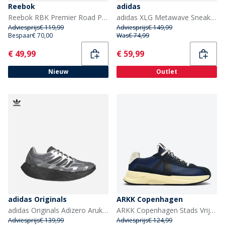
Reebok
adidas
Reebok RBK Premier Road Plus VI Trainers Grijs/Grijs/Zwart
adidas XLG Metawave Sneakers Grey Two/Carbon Silver/Silver Metallic
Adviesprijs
€ 119,99
Adviesprijs
€ 149,99
Bespaar
€ 70,00
Was
€ 74,99
Current
Current
€ 49,99
€ 59,99
Nieuw
Outlet
adidas Originals
ARKK Copenhagen
adidas Originals Adizero Aruku Trainers Silver Metallic/Grey Three/Grey Five
ARKK Copenhagen Stads Vrije Sneakers Midnight Cream
Adviesprijs
€ 139,99
Adviesprijs
€ 124,99