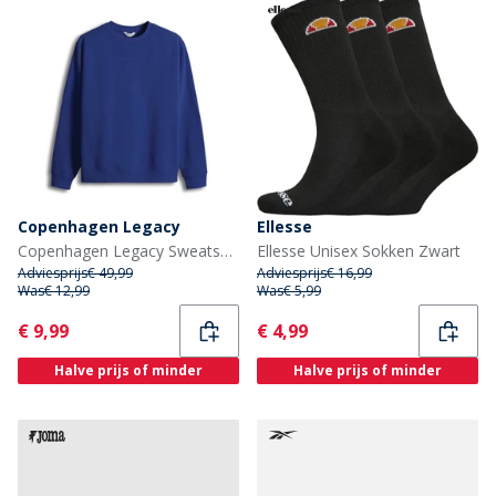
Copenhagen Legacy
Ellesse
Copenhagen Legacy Sweatshirt Kobalt Blauw
Ellesse Unisex Sokken Zwart
Adviesprijs
€ 49,99
Adviesprijs
€ 16,99
Was
€ 12,99
Was
€ 5,99
Current
Current
€ 9,99
€ 4,99
Halve prijs of minder
Halve prijs of minder