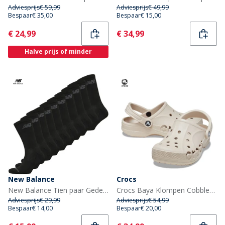
Adviesprijs
€ 59,99
Adviesprijs
€ 49,99
Bespaar
€ 35,00
Bespaar
€ 15,00
Current
Current
€ 24,99
€ 34,99
Halve prijs of minder
New Balance
Crocs
New Balance Tien paar Gedempte Crew Sokken Zwart
Crocs Baya Klompen Cobblestone
Adviesprijs
€ 29,99
Adviesprijs
€ 54,99
Bespaar
€ 14,00
Bespaar
€ 20,00