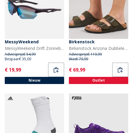
MessyWeekend
Birkenstock
MessyWeekend Drift Zonnebril Zwart
Birkenstock Arizona Dubbele Gesp Sandalen Thyme
Adviesprijs
€ 54,99
Adviesprijs
€ 119,99
Bespaar
€ 35,00
Was
€ 79,99
Current
Current
€ 19,99
€ 69,99
Nieuw
Outlet