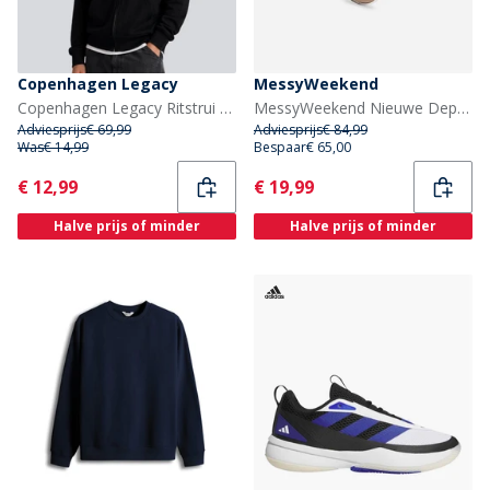
Copenhagen Legacy
MessyWeekend
Copenhagen Legacy Ritstrui Zwart
MessyWeekend Nieuwe Depp Zonnebril Roos
Adviesprijs
€ 69,99
Adviesprijs
€ 84,99
Was
€ 14,99
Bespaar
€ 65,00
Current
Current
€ 12,99
€ 19,99
Halve prijs of minder
Halve prijs of minder