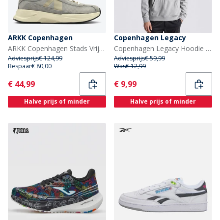
ARKK Copenhagen
Copenhagen Legacy
ARKK Copenhagen Stads Vrije Sneakers Dove Cream
Copenhagen Legacy Hoodie Grijs Melange
Adviesprijs
€ 124,99
Adviesprijs
€ 59,99
Bespaar
€ 80,00
Was
€ 12,99
Current
Current
€ 44,99
€ 9,99
Halve prijs of minder
Halve prijs of minder