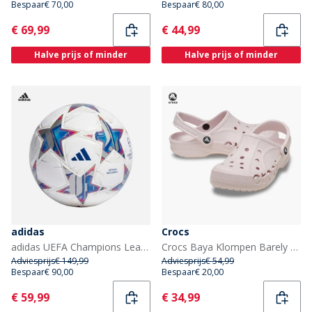
Bespaar
€ 70,00
Bespaar
€ 80,00
Current
Current
€ 69,99
€ 44,99
Halve prijs of minder
Halve prijs of minder
adidas
Crocs
adidas UEFA Champions League 23/24 Officiële Pro Match Voetbal (FIFA Quality Pro Gecertificeerd) Wit/Silver Metallic/Bright Cyan/Royal Blue
Crocs Baya Klompen Barely Pink
Adviesprijs
€ 149,99
Adviesprijs
€ 54,99
Bespaar
€ 90,00
Bespaar
€ 20,00
Current
Current
€ 59,99
€ 34,99