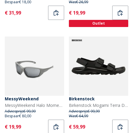
Bespaar
€ 18,00
Was
€ 26,99
Current
Current
€ 31,99
€ 19,99
Outlet
MessyWeekend
Birkenstock
MessyWeekend Halo Momentum Zonnebril Grey1
Birkenstock Mogami Terra Dubbele Gesp Sandalen Zwart
Adviesprijs
€ 99,99
Adviesprijs
€ 99,99
Bespaar
€ 80,00
Was
€ 64,99
Current
Current
€ 19,99
€ 59,99