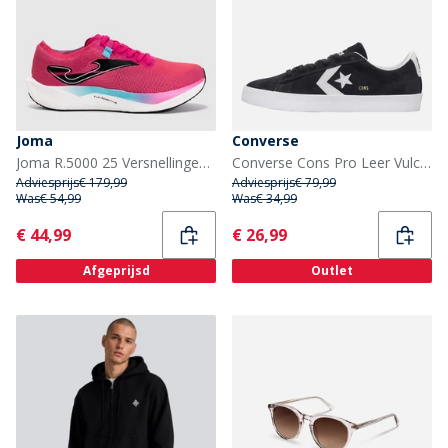
Joma
Converse
Joma R.5000 25 Versnellingen Neutrale Hardloopschoenen Fuchsia
Converse Cons Pro Leer Vulc Pro Sneakers Zwart/Wit/Wit
Adviesprijs
€ 179,99
Adviesprijs
€ 79,99
Was
€ 54,99
Was
€ 34,99
Current
Current
€ 44,99
€ 26,99
Afgeprijsd
Outlet