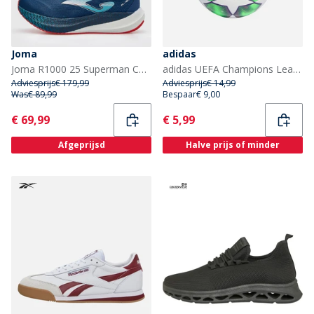
Joma
adidas
Joma R1000 25 Superman Carbon Plate Neutrale Hardloopschoenen Navy Blue
adidas UEFA Champions League 25/26 Mini Voetbal Wit/Shock Pink/Multi/Solar Yellow
Adviesprijs
€ 179,99
Adviesprijs
€ 14,99
Was
€ 89,99
Bespaar
€ 9,00
Current
Current
€ 69,99
€ 5,99
Afgeprijsd
Halve prijs of minder