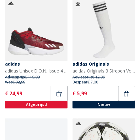
adidas
adidas Originals
adidas Unisex D.O.N. Issue 4 Basketbalschoenen Team Power Red/Cloud White/Core Black
adidas Originals 3 Strepen Voetbal Kniekousen Wit/Zwart
Adviesprijs
€ 119,99
Adviesprijs
€ 12,99
Was
€ 32,99
Bespaar
€ 7,00
Current
Current
€ 24,99
€ 5,99
Afgeprijsd
Nieuw