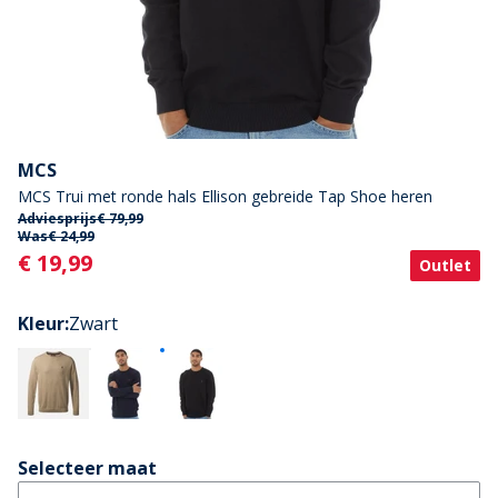
MCS
MCS Trui met ronde hals Ellison gebreide Tap Shoe heren
Adviesprijs
€ 79,99
Was
€ 24,99
Current
€ 19,99
Outlet
Kleur
:
Zwart
Selecteer maat