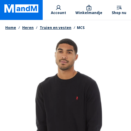
Skip
Primary departments
to
0
Account
Winkelmandje
Shop nu
main
content
Kruimelpad
Home
Heren
Truien en vesten
MCS