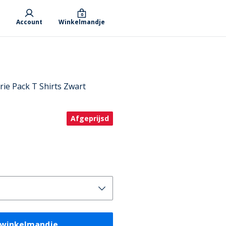
0
Account
Winkelmandje
ie Pack T Shirts Zwart
Afgeprijsd
 winkelmandje