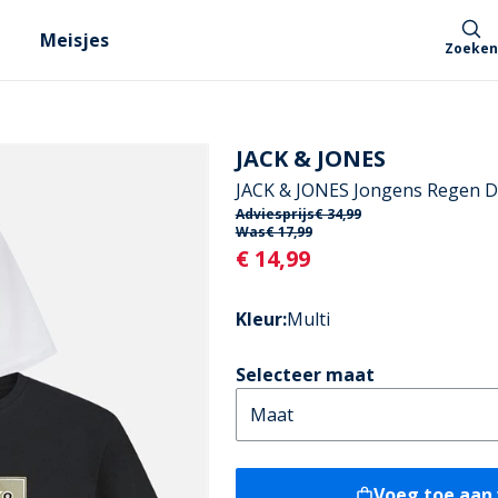
Meisjes
Zoeken
JACK & JONES
JACK & JONES Jongens Regen Dr
Adviesprijs
€ 34,99
Was
€ 17,99
Current
€ 14,99
Kleur
:
Multi
Selecteer maat
Voeg toe aan