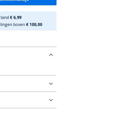
rland
€ 6,99
ellingen boven
€ 100,00
Drie Pack T Shirts Zwart