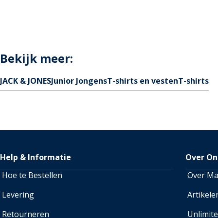
Bekijk meer:
JACK & JONES
Junior Jongens
T-shirts en vesten
T-shirts
Help & Informatie
Over On
Hoe te Bestellen
Over M
Levering
Artikele
Retourneren
Unlimit