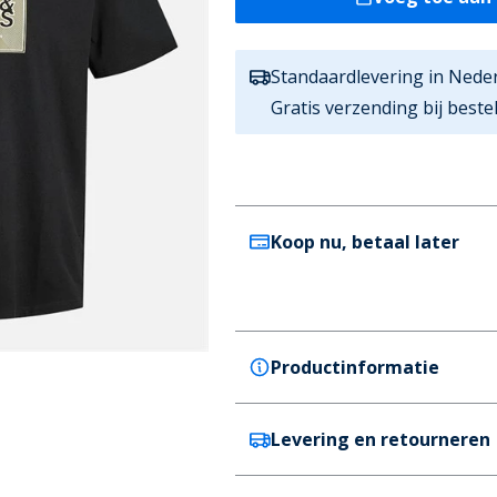
Standaardlevering in Nede
Gratis verzending bij best
Koop nu, betaal later
Productinformatie
Levering en retourneren
JACK & JONES
JACK & JONES Jongens Regen 
Kleur