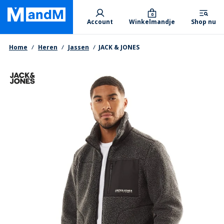
Skip
Primary departments
to
0
Account
Winkelmandje
Shop nu
main
content
Kruimelpad
Home
Heren
Jassen
JACK & JONES