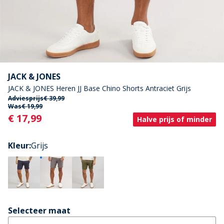
JACK & JONES
JACK & JONES Heren JJ Base Chino Shorts Antraciet Grijs
Adviesprijs
€ 39,99
Was
€ 19,99
Current
€ 17,99
Halve prijs of minder
Kleur
:
Grijs
Selecteer maat