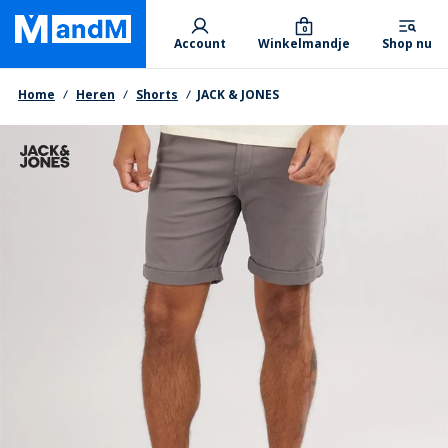
Skip
Primary departments
to
0
Account
Winkelmandje
Shop nu
main
content
Kruimelpad
Home
Heren
Shorts
JACK & JONES