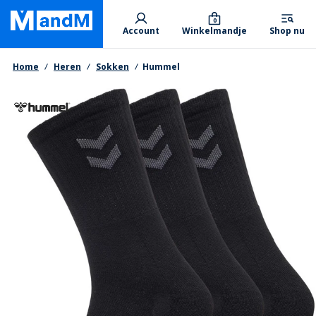
Skip
Primary departments
to
0
Account
Winkelmandje
Shop nu
main
content
Kruimelpad
Home
Heren
Sokken
Hummel