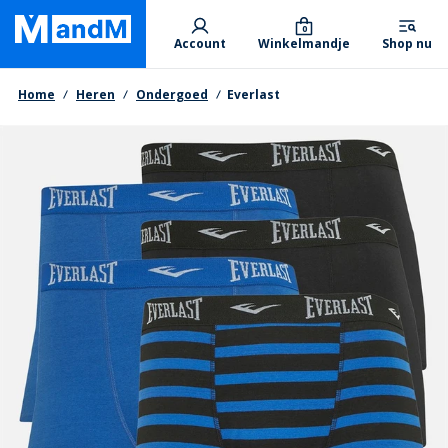
Skip
Primary departments
to
0
Account
Winkelmandje
Shop nu
main
content
Kruimelpad
Home
Heren
Ondergoed
Everlast