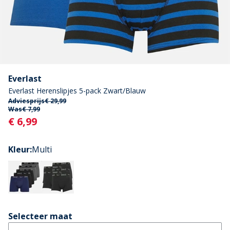
Everlast
Everlast Herenslipjes 5-pack Zwart/Blauw
Adviesprijs
€ 29,99
Was
€ 7,99
Current
€ 6,99
Kleur
:
Multi
Selecteer maat