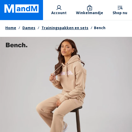
Skip
Primary departments
to
0
Account
Winkelmandje
Shop nu
main
content
Kruimelpad
Home
Dames
Trainingspakken en sets
Bench