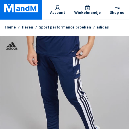
Skip
Primary departments
to
0
Account
Winkelmandje
Shop nu
main
content
Kruimelpad
Home
Heren
Sport performance broeken
adidas