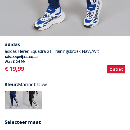
adidas
adidas Heren Squadra 21 Trainingsbroek Navy/Wit
Adviesprijs
€ 44,99
Was
€ 24,99
Current
€ 19,99
Outlet
Kleur
:
Marineblauw
Selecteer maat