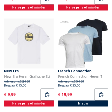
Halve prijs of minder
Halve prijs of minder
New Era
French Connection
New Era Heren Grafische Sticker T-shirt Whi
French Connection Heren T-shirts Gemeleerd Lichtblauw
Adviesprijs
€ 24,99
Adviesprijs
€ 54,99
Bespaar
€ 15,00
Bespaar
€ 35,00
Current
Current
€ 9,99
€ 19,99
Halve prijs of minder
Nieuw