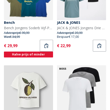
Bench
JACK & JONES
Bench Jongens Soderb Vijf-Pack T-shirts Kobalt/Teal/Grijs Melange/Kaki Groen/Zwart
JACK & JONES Jongens Drie Pack Luke T-Shirts Zwart
Adviesprijs
€ 99,99
Adviesprijs
€ 39,99
Was
€ 34,99
Bespaar
€ 17,00
Current
Current
€ 29,99
€ 22,99
Halve prijs of minder