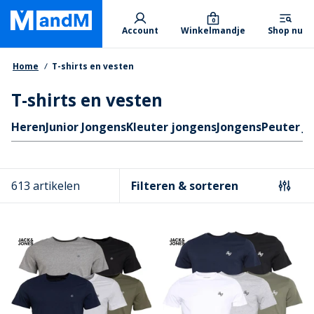
Skip
Primary departments
to
0
Account
Winkelmandje
Shop nu
main
content
Kruimelpad
Home
T-shirts en vesten
T-shirts en vesten
Quicklinks
Heren
Junior Jongens
Kleuter jongens
Jongens
Peuter J
613 artikelen
Filteren & sorteren