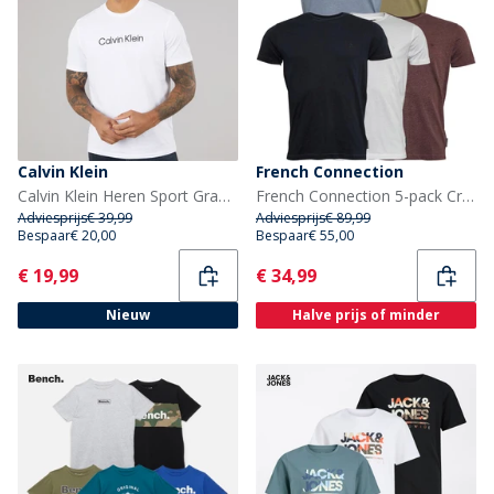
Calvin Klein
French Connection
Calvin Klein Heren Sport Grafisch T-shirt Bright White
French Connection 5-pack Crew T-shirt Heren Multi 4-Chateau Mel/Licht Khaki/Licht Blauw Mel/Marine/Wit
Adviesprijs
€ 39,99
Adviesprijs
€ 89,99
Bespaar
€ 20,00
Bespaar
€ 55,00
Current
Current
€ 19,99
€ 34,99
Nieuw
Halve prijs of minder