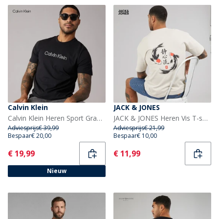
Calvin Klein
JACK & JONES
Calvin Klein Heren Sport Grafisch T-shirt Zwart
JACK & JONES Heren Vis T-shirt Moonbeam Fish
Adviesprijs
€ 39,99
Adviesprijs
€ 21,99
Bespaar
€ 20,00
Bespaar
€ 10,00
Current
Current
€ 19,99
€ 11,99
Nieuw