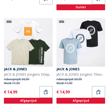
Outlet
JACK & JONES
JACK & JONES
JACK & JONES Jongens Driepack Jason T-Shirts Zwart
JACK & JONES Jongens Theo T-shirts Drie Pack Multi
Adviesprijs
€ 39,99
Adviesprijs
€ 39,99
Was
€ 17,99
Was
€ 17,99
Current
Current
€ 14,99
€ 14,99
Afgeprijsd
Afgeprijsd