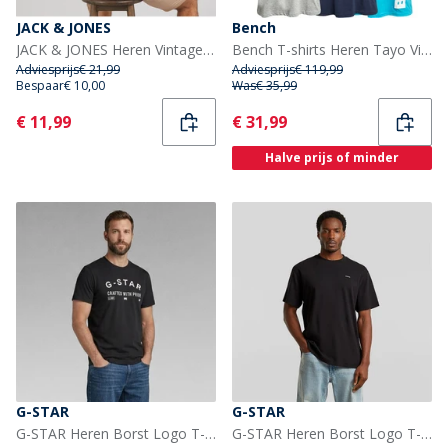
JACK & JONES
Bench
JACK & JONES Heren Vintage Racing T-shirt Bright White
Bench T-shirts Heren Tayo Vijf-pack Gemengd
Adviesprijs
€ 21,99
Adviesprijs
€ 119,99
Bespaar
€ 10,00
Was
€ 35,99
Current
Current
€ 11,99
€ 31,99
Halve prijs of minder
G-STAR
G-STAR
G-STAR Heren Borst Logo T-shirt Donker Zwart Dk Black
G-STAR Heren Borst Logo T-shirt Zwart