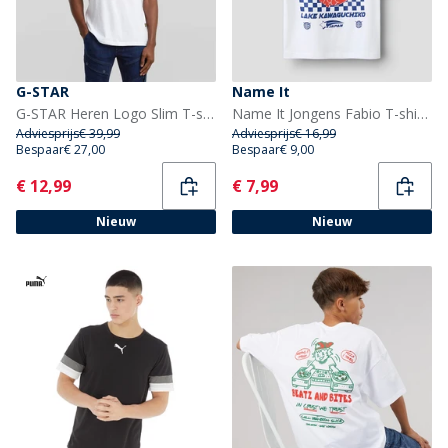
G-STAR
Name It
G-STAR Heren Logo Slim T-shirt Wit
Name It Jongens Fabio T-shirt Bright White
Adviesprijs
€ 39,99
Adviesprijs
€ 16,99
Bespaar
€ 27,00
Bespaar
€ 9,00
Current
Current
€ 12,99
€ 7,99
Nieuw
Nieuw