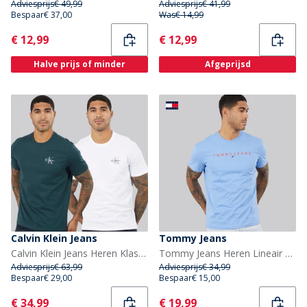
Adviesprijs
€ 49,99
Adviesprijs
€ 41,99
Bespaar
€ 37,00
Was
€ 14,99
Current
Current
€ 12,99
€ 12,99
Halve prijs of minder
Afgeprijsd
Calvin Klein Jeans
Tommy Jeans
Calvin Klein Jeans Heren Klassiek Monogram Logo T-shirt Bright White/Dark Teal
Tommy Jeans Heren Lineair Logo T-shirt Blue Twilight
Adviesprijs
€ 63,99
Adviesprijs
€ 34,99
Bespaar
€ 29,00
Bespaar
€ 15,00
Current
Current
€ 34,99
€ 19,99