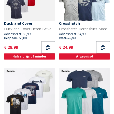
Duck and Cover
Crosshatch
Duck and Cover Heren Belvadier Set van 5 T-shirts Assortiment
Crosshatch Herenshirts Mantore Vijf-Pack Geprint Assorti
Adviesprijs
€ 89,99
Adviesprijs
€ 84,99
Bespaar
€ 60,00
Was
€ 29,99
Current
Current
€ 29,99
€ 24,99
Halve prijs of minder
Afgeprijsd