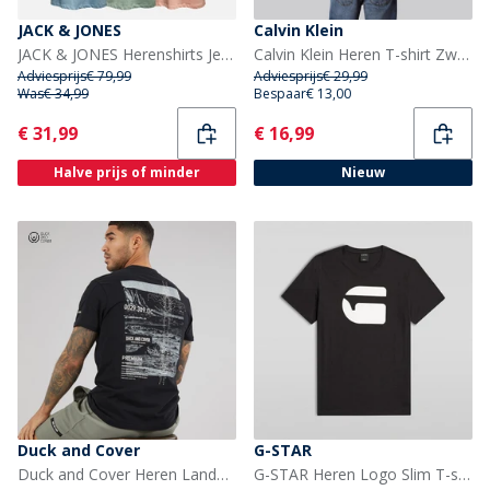
JACK & JONES
Calvin Klein
JACK & JONES Herenshirts Jeff Orion Vijf-pack T-shirts Maanlicht/Kasteelrots/Bergbron/Koraal Amandel/IJsberg Groen
Calvin Klein Heren T-shirt Zwart
Adviesprijs
€ 79,99
Adviesprijs
€ 29,99
Was
€ 34,99
Bespaar
€ 13,00
Current
Current
€ 31,99
€ 16,99
Halve prijs of minder
Nieuw
Duck and Cover
G-STAR
Duck and Cover Heren Landway T-Shirt Zwart
G-STAR Heren Logo Slim T-shirt Zwart