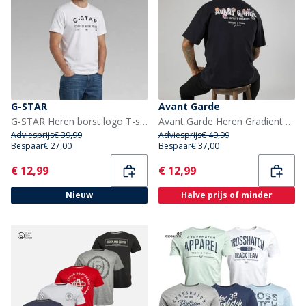
G-STAR
Avant Garde
G-STAR Heren borst logo T-shirt Wit
Avant Garde Heren Gradient T-shirts Zwart
Adviesprijs
€ 39,99
Adviesprijs
€ 49,99
Bespaar
€ 27,00
Bespaar
€ 37,00
Current
Current
€ 12,99
€ 12,99
Nieuw
Halve prijs of minder