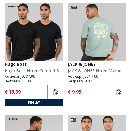
Hugo Boss
JACK & JONES
Hugo Boss Heren Comfort Set van 2 T-shirts Zwart
JACK & JONES Heren Mykonos Back T-shirts Groen
Adviesprijs
€ 34,99
Adviesprijs
€ 17,99
Bespaar
€ 15,00
Bespaar
€ 8,00
Current
Current
€ 19,99
€ 9,99
Nieuw