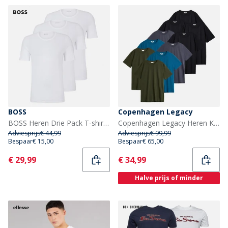
BOSS
Copenhagen Legacy
BOSS Heren Drie Pack T-shirts Wit
Copenhagen Legacy Heren Kopenhagen Legacy Tien Pack T-shirts Multi
Adviesprijs
€ 44,99
Adviesprijs
€ 99,99
Bespaar
€ 15,00
Bespaar
€ 65,00
Current
Current
€ 29,99
€ 34,99
Halve prijs of minder