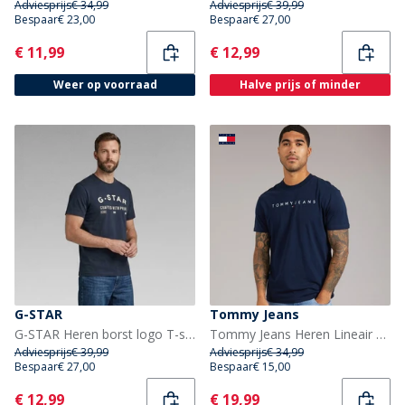
Adviesprijs
€ 34,99
Adviesprijs
€ 39,99
Bespaar
€ 23,00
Bespaar
€ 27,00
Current
Current
€ 11,99
€ 12,99
Weer op voorraad
Halve prijs of minder
G-STAR
Tommy Jeans
G-STAR Heren borst logo T-shirt Salute
Tommy Jeans Heren Lineair Logo T-shirt Dark Night Navy/Sweet Blue
Adviesprijs
€ 39,99
Adviesprijs
€ 34,99
Bespaar
€ 27,00
Bespaar
€ 15,00
Current
Current
€ 12,99
€ 19,99