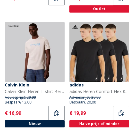
Outlet
Calvin Klein
adidas
Calvin Klein Heren T-shirt Beige
adidas Heren Comfort Flex Katoen Drie Pak Ronde Hals T-shirts Zwart
Adviesprijs
€ 29,99
Adviesprijs
€ 39,99
Bespaar
€ 13,00
Bespaar
€ 20,00
Current
Current
€ 16,99
€ 19,99
Nieuw
Halve prijs of minder