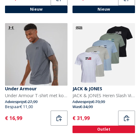
Nieuw
Nieuw
Under Armour
JACK & JONES
Under Armour T-shirt met korte mouwen voor Heren UA Sportstyle linker borst Castlerock/Zwart
JACK & JONES Heren Slash Vijf Pack T-shirts Bright White/Zwart/Cashmere Blue/Iceberg Green/Glacier Grey
Adviesprijs
€ 27,99
Adviesprijs
€ 79,99
Bespaar
€ 11,00
Was
€ 34,99
Current
Current
€ 16,99
€ 31,99
Outlet