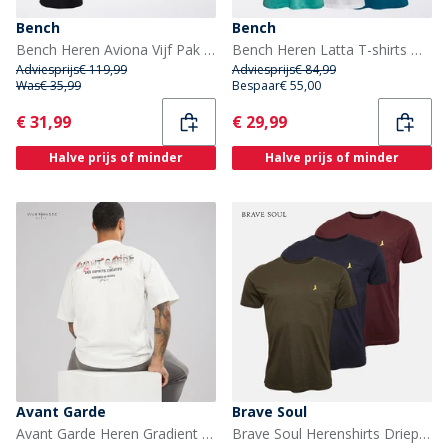
Bench
Bench
Bench Heren Aviona Vijf Pak T-shirts Mixed
Bench Heren Latta T-shirts Meerkleurig
Adviesprijs
€ 119,99
Adviesprijs
€ 84,99
Was
€ 35,99
Bespaar
€ 55,00
Current
Current
€ 31,99
€ 29,99
Halve prijs of minder
Halve prijs of minder
Avant Garde
Brave Soul
Avant Garde Heren Gradient T-shirts Wit
Brave Soul Herenshirts Driepack Marineblauw / Khaki / Bordeaux