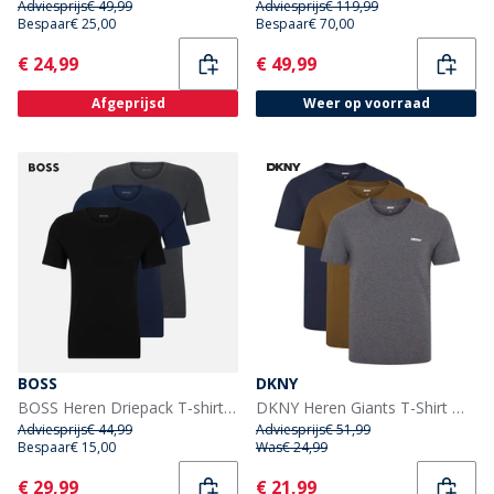
Adviesprijs
€ 49,99
Adviesprijs
€ 119,99
Bespaar
€ 25,00
Bespaar
€ 70,00
Current
Current
€ 24,99
€ 49,99
Afgeprijsd
Weer op voorraad
BOSS
DKNY
BOSS Heren Driepack T-shirts Open Blue
DKNY Heren Giants T-Shirt Multi
Adviesprijs
€ 44,99
Adviesprijs
€ 51,99
Bespaar
€ 15,00
Was
€ 24,99
Current
Current
€ 29,99
€ 21,99