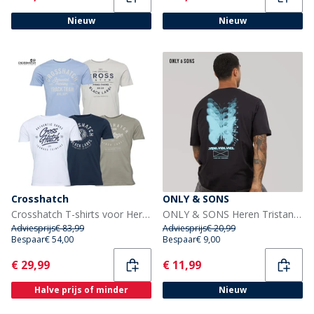
Nieuw
Nieuw
Crosshatch
ONLY & SONS
Crosshatch T-shirts voor Heren Fellmire, vijf stuks, verschillende kleuren
ONLY & SONS Heren Tristan Relaxed T-shirt Zwart/Veni
Adviesprijs
€ 83,99
Adviesprijs
€ 20,99
Bespaar
€ 54,00
Bespaar
€ 9,00
Current
Current
€ 29,99
€ 11,99
Halve prijs of minder
Nieuw