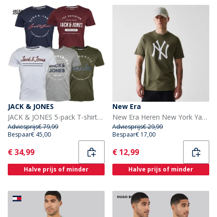
JACK & JONES
New Era
JACK & JONES 5-pack T-shirts met ronde hals Heren in de kleuren olijfnacht/wit/licht grijs melange/marineblauw
New Era Heren New York Yankees T-shirt Novwhi
Adviesprijs
€ 79,99
Adviesprijs
€ 29,99
Bespaar
€ 45,00
Bespaar
€ 17,00
Current
Current
€ 34,99
€ 12,99
Halve prijs of minder
Halve prijs of minder