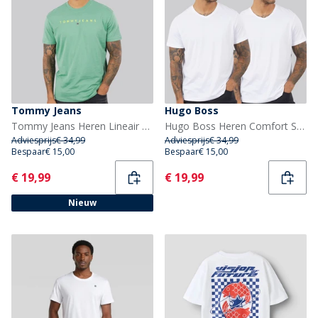
Tommy Jeans
Hugo Boss
Tommy Jeans Heren Lineair Logo T-shirt Bahama Green
Hugo Boss Heren Comfort Set van 2 T-shirts Wit
Adviesprijs
€ 34,99
Adviesprijs
€ 34,99
Bespaar
€ 15,00
Bespaar
€ 15,00
Current
Current
€ 19,99
€ 19,99
Nieuw