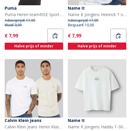
Puma
Name It
Puma Heren teamRISE Sports Performance Tops Zwart
Name It Jongens Heinrick T-shirt Bright White/Rood
Adviesprijs
€ 17,99
Adviesprijs
€ 17,99
Was
€ 9,99
Bespaar
€ 10,00
Current
Current
€ 7,99
€ 7,99
Halve prijs of minder
Halve prijs of minder
Calvin Klein Jeans
Name It
Calvin Klein Jeans Heren Klassiek Monogram Logo T-shirt Bright White/Oatmeal
Name It Jongens Haddu T-Shirt Cloud Dancer