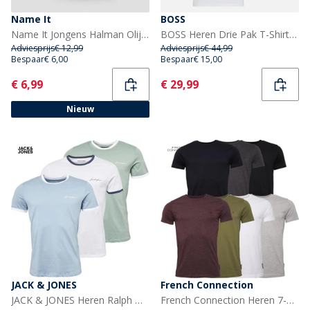
Name It
BOSS
Name It Jongens Halman Olijf T-shirt Cloud Dancer/Olive
BOSS Heren Drie Pak T-Shirts Assorti Assorted Pre-Pack
Adviesprijs
€ 12,99
Adviesprijs
€ 44,99
Bespaar
€ 6,00
Bespaar
€ 15,00
Current
Current
€ 6,99
€ 29,99
Nieuw
JACK & JONES
French Connection
JACK & JONES Heren Ralph Drie Pack T-Shirts Wit/Ashley Blauw/Groen Milieu
French Connection Heren 7-pack Crew T-shirts Multi - Zwart/Wit/Marine/Lichtgrijs Melange/Charmel/Chatmel/Kaki