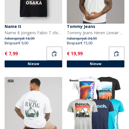
Name It
Tommy Jeans
Name It Jongens Fabio T-shirt Black Beauty
Tommy Jeans Heren Lineair Logo T-shirt Ecru/Bahama Green
Adviesprijs
€ 16,99
Adviesprijs
€ 34,99
Bespaar
€ 9,00
Bespaar
€ 15,00
Current
Current
€ 7,99
€ 19,99
Nieuw
Nieuw