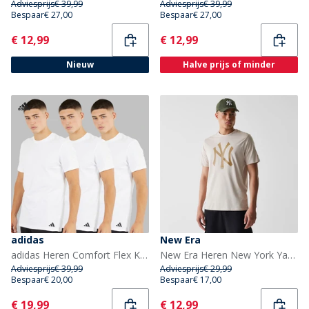
Adviesprijs
€ 39,99
Adviesprijs
€ 39,99
Bespaar
€ 27,00
Bespaar
€ 27,00
Current
Current
€ 12,99
€ 12,99
Nieuw
Halve prijs of minder
adidas
New Era
adidas Heren Comfort Flex Katoen Drie Pak Ronde Hals T-shirts Wit
New Era Heren New York Yankees T-shirt Stone Wit Stnwht
Adviesprijs
€ 39,99
Adviesprijs
€ 29,99
Bespaar
€ 20,00
Bespaar
€ 17,00
Current
Current
€ 19,99
€ 12,99