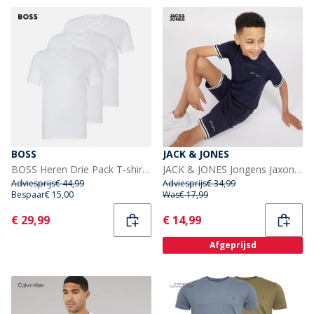
BOSS
JACK & JONES
BOSS Heren Drie Pack T-shirts Wit
JACK & JONES Jongens Jaxon T-shirt En Shorts Set Navy Blazer
Adviesprijs
€ 44,99
Adviesprijs
€ 34,99
Bespaar
€ 15,00
Was
€ 17,99
Current
Current
€ 29,99
€ 14,99
Afgeprijsd