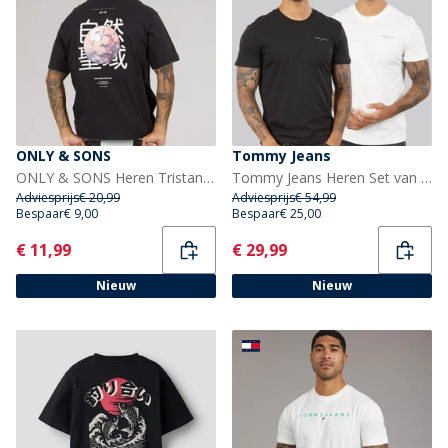
ONLY & SONS
Tommy Jeans
ONLY & SONS Heren Tristan Relaxed Mori T-shirt Black Onyx
Tommy Jeans Heren Set van 2 Lineaire T-shirts Ecru/Zwart
Adviesprijs
€ 20,99
Adviesprijs
€ 54,99
Bespaar
€ 9,00
Bespaar
€ 25,00
Current
Current
€ 11,99
€ 29,99
Nieuw
Nieuw