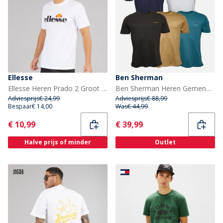
Ellesse
Ben Sherman
Ellesse Heren Prado 2 Groot Logo T-shirt Wit
Ben Sherman Heren Gemengde Set van 5 T-Shirts Teal / Stone / Zwart / Wit / Donker Marineblauw
Adviesprijs
€ 24,99
Adviesprijs
€ 88,99
Bespaar
€ 14,00
Was
€ 44,99
Current
Current
€ 10,99
€ 39,99
Halve prijs of minder
Outlet