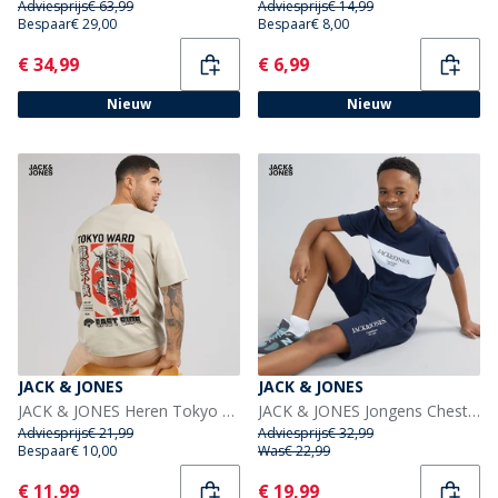
Adviesprijs
€ 63,99
Adviesprijs
€ 14,99
Bespaar
€ 29,00
Bespaar
€ 8,00
Current
Current
€ 34,99
€ 6,99
Nieuw
Nieuw
JACK & JONES
JACK & JONES
JACK & JONES Heren Tokyo Ward T-shirt Moonbeam
JACK & JONES Jongens Chester T-shirt En Shorts Set Navy Blazer/Wit
Adviesprijs
€ 21,99
Adviesprijs
€ 32,99
Bespaar
€ 10,00
Was
€ 22,99
Current
Current
€ 11,99
€ 19,99