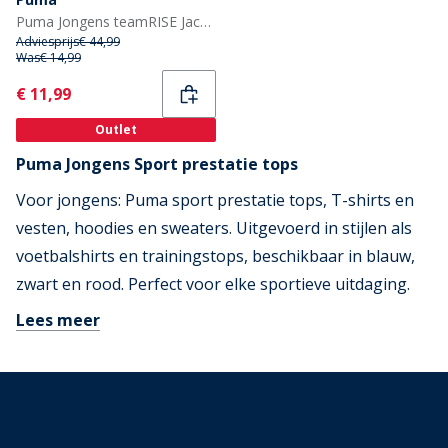
Puma Jongens teamRISE Jacks Zwart
Adviesprijs
€ 44,99
Was
€ 14,99
Current
€ 11,99
Outlet
Puma Jongens Sport prestatie tops
Voor jongens: Puma sport prestatie tops, T-shirts en
vesten, hoodies en sweaters. Uitgevoerd in stijlen als
voetbalshirts en trainingstops, beschikbaar in blauw,
zwart en rood. Perfect voor elke sportieve uitdaging.
Lees meer