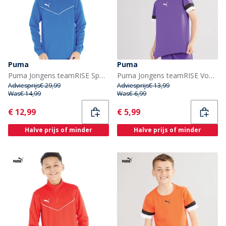
Puma
Puma
Puma Jongens teamRISE Sports Performance Tops Blauw
Puma Jongens teamRISE Voetbalshirts Paars
Adviesprijs
€ 29,99
Adviesprijs
€ 13,99
Was
€ 14,99
Was
€ 6,99
Current
Current
€ 12,99
€ 5,99
Halve prijs of minder
Halve prijs of minder