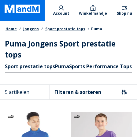
Skip
Primary departments
to
0
Account
Winkelmandje
Shop nu
main
content
Kruimelpad
Home
Jongens
Sport prestatie tops
Puma
Puma Jongens Sport prestatie
tops
Quicklinks
Sport prestatie tops
Puma
Sports Performance Tops Sp
5 artikelen
Filteren & sorteren