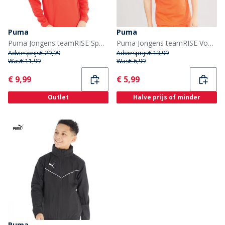
Puma
Puma
Puma Jongens teamRISE Sports Performance Tops Rood
Puma Jongens teamRISE Voetbalshirts Oranje
Adviesprijs
€ 29,99
Adviesprijs
€ 13,99
Was
€ 11,99
Was
€ 6,99
Current
Current
€ 9,99
€ 5,99
Outlet
Halve prijs of minder
Puma