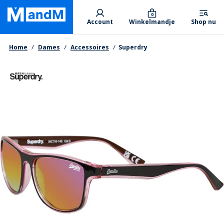
Skip
Primary departments
to
0
Account
Winkelmandje
Shop nu
main
content
Kruimelpad
Home
Dames
Accessoires
Superdry