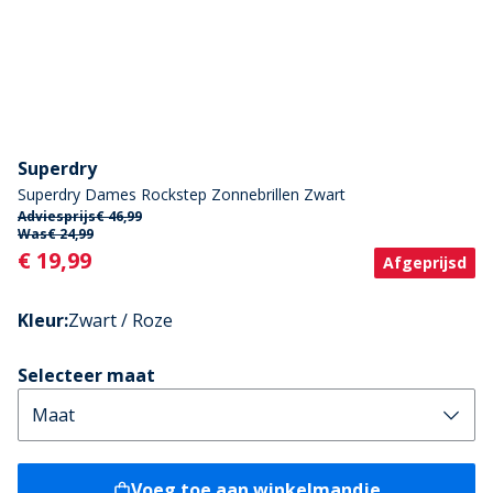
Superdry
Superdry Dames Rockstep Zonnebrillen Zwart
Adviesprijs
€ 46,99
Was
€ 24,99
Current
€ 19,99
Afgeprijsd
Kleur
:
Zwart / Roze
Selecteer maat
Voeg toe aan winkelmandje