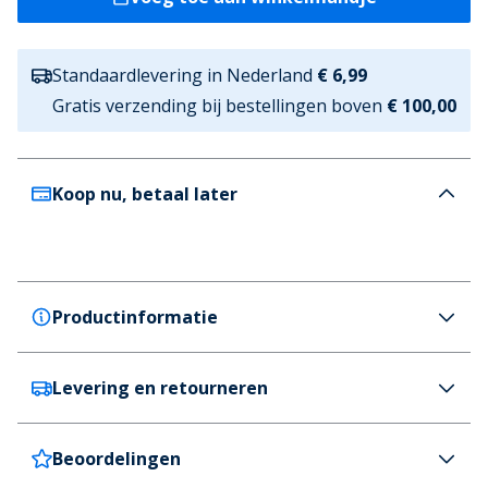
Standaardlevering in Nederland
€ 6,99
Gratis verzending bij bestellingen boven
€ 100,00
Koop nu, betaal later
Productinformatie
Levering en retourneren
Superdry
Superdry Dames Rockstep Zonnebrillen Zwart
Kleur
Beoordelingen
Nederland
€6,99 (GRATIS vanaf €100)
Zwart / Roze