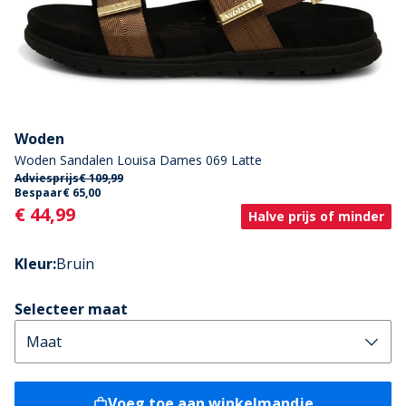
Woden
Woden Sandalen Louisa Dames 069 Latte
Adviesprijs
€ 109,99
Bespaar
€ 65,00
Current
€ 44,99
Halve prijs of minder
Kleur
:
Bruin
Selecteer maat
Voeg toe aan winkelmandje