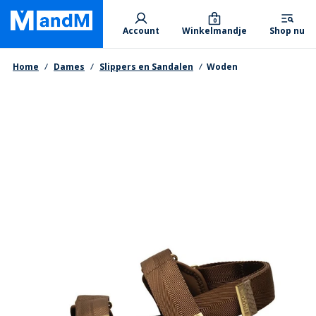
Skip
Primary departments
to
0
Account
Winkelmandje
Shop nu
main
content
Kruimelpad
Home
Dames
Slippers en Sandalen
Woden