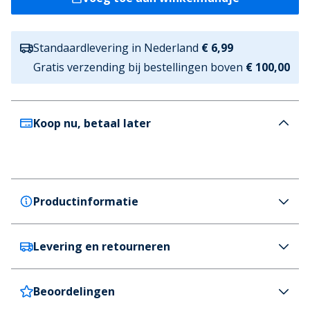
Standaardlevering in Nederland
€ 6,99
Gratis verzending bij bestellingen boven
€ 100,00
Koop nu, betaal later
Productinformatie
Levering en retourneren
Woden
Woden Sandalen Louisa Dames 069 Latte
Kleur
Beoordelingen
Nederland
€6,99 (GRATIS vanaf €100)
Bruin