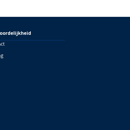
, vanuit België kun je een
9. Je kunt ook de
MandM
gen voor meer informatie
oordelijkheid
ct
ng