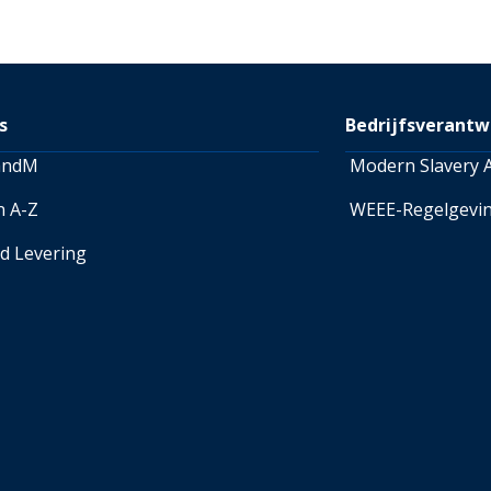
retourlabel kopen voor € 8,99
retourlabel kopen voor € 9,9
Retourneren-pagina
raadple
over retourneren.
s
Bedrijfsverantw
andM
Modern Slavery A
n A-Z
WEEE-Regelgevi
ed Levering