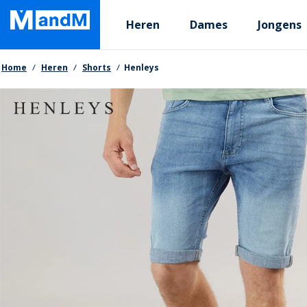
Skip
Primary departments
to
Heren
Dames
Jongens
main
content
Kruimelpad
Home
Heren
Shorts
Henleys