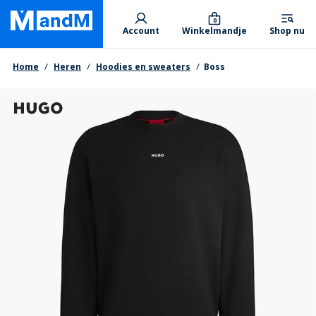
Skip
Primary departments
to
0
Account
Winkelmandje
Shop nu
main
content
Kruimelpad
Home
Heren
Hoodies en sweaters
Boss