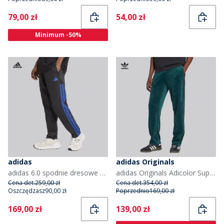
Current
Current
79,00 zł
54,00 zł
Minimum -50%
adidas
adidas Originals
adidas 6.0 spodnie dresowe dla niego kolor Czarny/Royal Black
adidas Originals Adicolor Superstar welurowe spodnie dresowe dla niego kolor Aurora Ivy
Cena det.
259,00 zł
Cena det.
354,00 zł
Oszczędzasz
90,00 zł
Poprzednio
169,00 zł
Current
Current
169,00 zł
139,00 zł