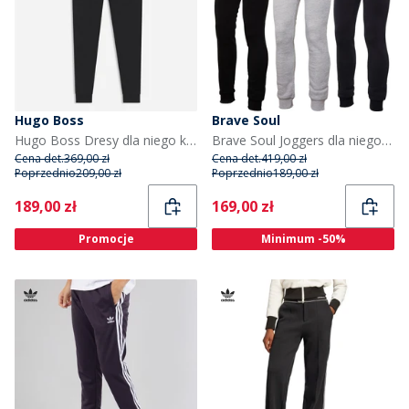
Hugo Boss
Brave Soul
Hugo Boss Dresy dla niego kolor Czarny
Brave Soul Joggers dla niego kolor czarny/szary/granatowy
Cena det.
369,00 zł
Cena det.
419,00 zł
Poprzednio
209,00 zł
Poprzednio
189,00 zł
Current
Current
189,00 zł
169,00 zł
Promocje
Minimum -50%