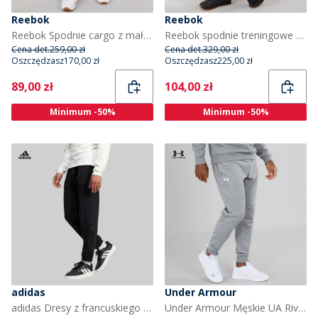
Reebok
Reebok
Reebok Spodnie cargo z małym logo dla niego kolor czarno-biały/Vector Red
Reebok spodnie treningowe dla niej kolor Czarny
Cena det.
259,00 zł
Cena det.
329,00 zł
Oszczędzasz
170,00 zł
Oszczędzasz
225,00 zł
Current
Current
89,00 zł
104,00 zł
Minimum -50%
Minimum -50%
adidas
Under Armour
adidas Dresy z francuskiego frotte z z logo dla niego kolor Czarny
Under Armour Męskie UA Rival Spodnie Dresowe Odcienie szarości