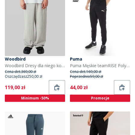
Woodbird
Puma
Woodbird Dresy dla niego kolor Light Grey Melange
Puma Męskie teamRISE Poly Spodnie i Lajkry do Biegania Czarny
Cena det.
369,00 zł
Cena det.
169,00 zł
Oszczędzasz
250,00 zł
Poprzednio
59,00 zł
Current
Current
119,00 zł
44,00 zł
Minimum -50%
Promocje