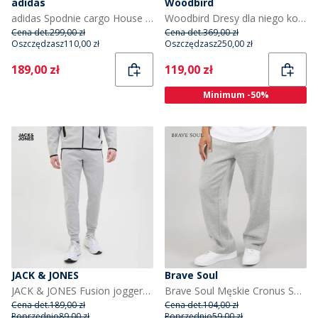
adidas
Woodbird
adidas Spodnie cargo House Of Tiro dla niego kolor czarno-biały
Woodbird Dresy dla niego kolor Czarny
Cena det.
299,00 zł
Cena det.
369,00 zł
Oszczędzasz
110,00 zł
Oszczędzasz
250,00 zł
Current
Current
189,00 zł
119,00 zł
Minimum -50%
JACK & JONES
Brave Soul
JACK & JONES Fusion joggersy dla niego kolor Light Grey Melange
Brave Soul Męskie Cronus Spodnie Dresowe Odcienie szarości
Cena det.
189,00 zł
Cena det.
104,00 zł
Poprzednio
89,00 zł
Poprzednio
59,00 zł