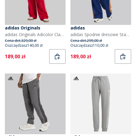
adidas Originals
adidas
adidas Originals Adicolor Classic Firebird luźne spodnie dresowe dla niej kolor Better Scarlet/Biały
adidas Spodnie dresowe Stadium 3-Stripes dla niej kolor Dark Blue/Pure Orange/Off White
Cena det.
329,00 zł
Cena det.
299,00 zł
Oszczędzasz
140,00 zł
Oszczędzasz
110,00 zł
Current
Current
189,00 zł
189,00 zł