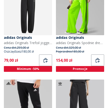
adidas Originals
adidas Originals
adidas Originals Trefoil joggersy dla niej kolor Czarny
adidas Originals Spodnie dresowe Adicolor Classics Firebird o luźnym kroju dla niej kolor Signal Green/Czarny
Cena det.
259,00 zł
Cena det.
329,00 zł
Oszczędzasz
180,00 zł
Poprzednio
189,00 zł
Current
Current
79,00 zł
154,00 zł
Minimum -50%
Promocje