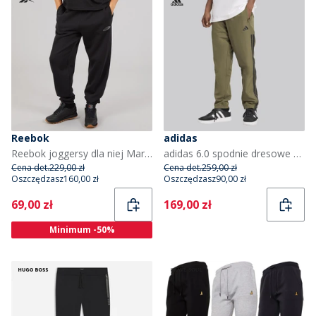
Reebok
adidas
Reebok joggersy dla niej Marki Identity Energy kolor Czarny
adidas 6.0 spodnie dresowe dla niego kolor Olive Strata/Czarny
Cena det.
229,00 zł
Cena det.
259,00 zł
Oszczędzasz
160,00 zł
Oszczędzasz
90,00 zł
Current
Current
69,00 zł
169,00 zł
Minimum -50%