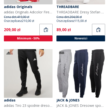
adidas Originals
THREADBARE
adidas Originals Adicolor Firebird o kroju oversized dresy dla niej kolor Better Scarlet
THREADBARE Dresy Stefan dla niego kolor szary marglowy
Cena det.
419,00 zł
Cena det.
204,00 zł
Oszczędzasz
210,00 zł
Oszczędzasz
115,00 zł
Current
Current
209,00 zł
89,00 zł
Minimum -50%
Nowości
adidas
JACK & JONES
adidas Tiro 23 spodnie dresowe dla niego kolor czarno-biały
JACK & JONES Dresowe spodnie 3-pak Jax dla niego kolor Tap Shoe/jasnoszary melanż/granatowy