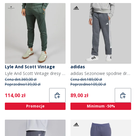
Lyle And Scott Vintage
adidas
Lyle And Scott Vintage dresy o kroju „slim fit” dla niego kolor Green Mercurial
adidas Sezonowe spodnie dresowe Tiberio 3 Stripes dla chłopca kolor Drak Grey/Biały/Wonder Sage
Cena det.
369,00 zł
Cena det.
189,00 zł
Poprzednio
139,00 zł
Poprzednio
109,00 zł
Current
Current
114,00 zł
89,00 zł
Promocje
Minimum -50%