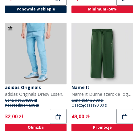
Ponownie w sklepie
Minimum -50%
adidas Originals
Name It
adidas Originals Dresy Essentials Trefoil dla niego kolor Light Blue
Name It Dunne szerokie joggersy dla dziewczynki kolor Greener Pastures
Cena det.
279,00 zł
Cena det.
139,00 zł
Poprzednio
44,00 zł
Oszczędzasz
90,00 zł
Current
Current
32,00 zł
49,00 zł
Obniżka
Promocje