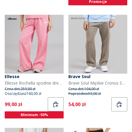
Promocje
Ellesse
Brave Soul
Ellesse Rochella spodnie dresowe z szerokimi nogawkami dla niej kolor Bright Pink
Brave Soul Męskie Cronus Spodnie Dresowe Brązowy
Cena det.
259,00 zł
Cena det.
104,00 zł
Oszczędzasz
160,00 zł
Poprzednio
59,00 zł
Current
Current
99,00 zł
54,00 zł
Minimum -50%