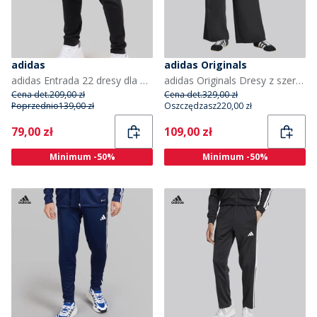
adidas
adidas Originals
adidas Entrada 22 dresy dla niego kolor Czarny
adidas Originals Dresy z szerokimi nogawkami z 3 paskami po bokach dla niej kolor Czarny
Cena det.
209,00 zł
Cena det.
329,00 zł
Poprzednio
139,00 zł
Oszczędzasz
220,00 zł
Current
Current
79,00 zł
109,00 zł
Minimum -50%
Minimum -50%