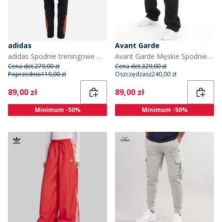
adidas
Avant Garde
adidas Spodnie treningowe OL Olympique Lyon dla chłopca kolor Czarny/App Solar Red
Avant Garde Męskie Spodnie Dresowe Czarny
Cena det.
279,00 zł
Cena det.
329,00 zł
Poprzednio
119,00 zł
Oszczędzasz
240,00 zł
Current
Current
89,00 zł
89,00 zł
Minimum -50%
Minimum -50%