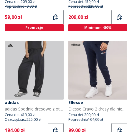
Cena det.
209,00 zł
Cena det.
459,00 zł
Poprzednio
79,00 zł
Poprzednio
229,00 zł
Current
Current
59,00 zł
209,00 zł
Promocje
Minimum -50%
adidas
Ellesse
adidas Spodnie dresowe z otwartym dołem Z.N.E. dla niej kolor Czarny
Ellesse Cravo 2 dresy dla niego kolor Navy
Cena det.
419,00 zł
Cena det.
209,00 zł
Oszczędzasz
225,00 zł
Poprzednio
104,00 zł
Current
Current
194,00 zł
99,00 zł