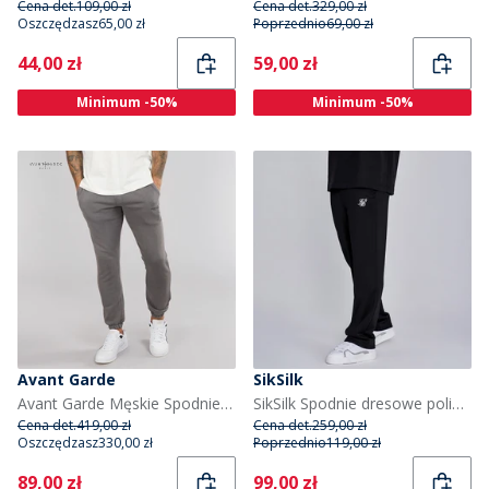
Cena det.
109,00 zł
Cena det.
329,00 zł
Oszczędzasz
65,00 zł
Poprzednio
69,00 zł
Current
Current
44,00 zł
59,00 zł
Minimum -50%
Minimum -50%
Avant Garde
SikSilk
Avant Garde Męskie Spodnie Dresowe Wyprany Szary
SikSilk Spodnie dresowe poliestrowe dla niego kolor Czarny
Cena det.
419,00 zł
Cena det.
259,00 zł
Oszczędzasz
330,00 zł
Poprzednio
119,00 zł
Current
Current
89,00 zł
99,00 zł