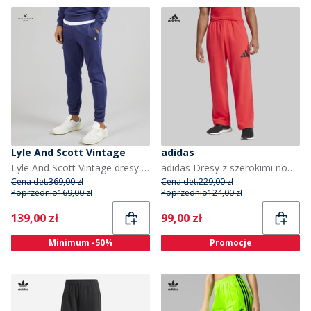
Lyle And Scott Vintage
adidas
Lyle And Scott Vintage dresy o kroju „slim fit” dla niego kolor Deep Indigo
adidas Dresy z szerokimi nogawkami z z logo 3 paskami dla niego kolor Pure Ruby/Czarny
Cena det.
369,00 zł
Cena det.
229,00 zł
Poprzednio
169,00 zł
Poprzednio
124,00 zł
Current
Current
139,00 zł
99,00 zł
Minimum -50%
Promocje