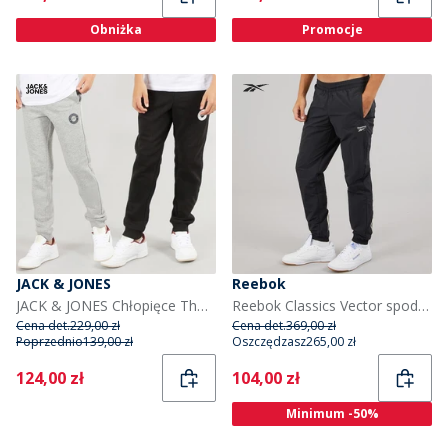
Obniżka
Promocje
JACK & JONES
Reebok
JACK & JONES Chłopięce Thomas Two Pack Spodnie Dresowe Szary Margielowy
Reebok Classics Vector spodnie dresowe dla niego kolor Night Black
Cena det.
229,00 zł
Cena det.
369,00 zł
Poprzednio
139,00 zł
Oszczędzasz
265,00 zł
Current
Current
124,00 zł
104,00 zł
Minimum -50%