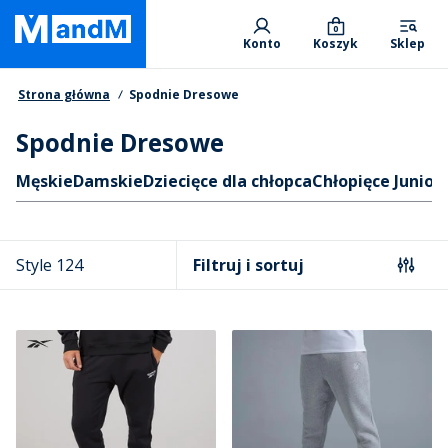
Skip
Primary departments
to
0
Konto
Koszyk
Sklep
main
content
Nawigacja okruszkowa
Strona główna
Spodnie Dresowe
Spodnie Dresowe
Skróty
Męskie
Damskie
Dziecięce dla chłopca
Chłopięce Junior
Style 124
Filtruj i sortuj