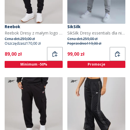
Reebok
SikSilk
Reebok Dresy z małym logo z polaru dla niego kolor Czarny
SikSilk Dresy essentials dla niego kolor Grey Marl
Cena det.
259,00 zł
Cena det.
259,00 zł
Oszczędzasz
170,00 zł
Poprzednio
119,00 zł
Current
Current
89,00 zł
99,00 zł
Minimum -50%
Promocje