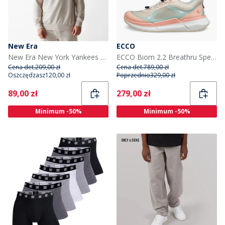
New Era
ECCO
New Era New York Yankees bluza dla niego kolor Light Beige
ECCO Biom 2.2 Breathru Speedlace sneakersy dla niej kolor Dusty Peach/Limestone/Aquatic
Cena det.
209,00 zł
Cena det.
789,00 zł
Oszczędzasz
120,00 zł
Poprzednio
329,00 zł
Current
Current
89,00 zł
279,00 zł
Minimum -50%
Minimum -50%