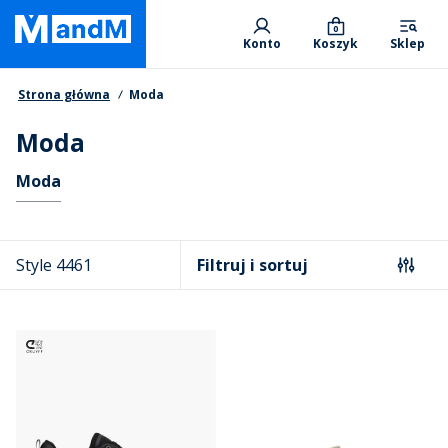
Skip
Primary departments
to
0
Konto
Koszyk
Sklep
main
content
Nawigacja okruszkowa
Strona główna
Moda
Moda
Skróty
Moda
Style 4461
Filtruj i sortuj