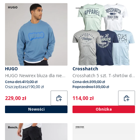
HUGO
Crosshatch
HUGO Newirex bluza dla niego kolor Open Blue
Crosshatch 5 szt. T-shirtów dla niego kolor assorted
Cena det.
419,00 zł
Cena det.
399,00 zł
Oszczędzasz
190,00 zł
Poprzednio
139,00 zł
Current
Current
229,00 zł
114,00 zł
Nowości
Obniżka