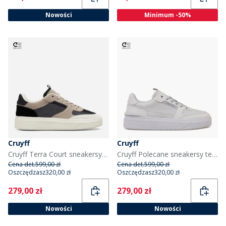
Nowości
Minimum -50%
Cruyff
Cruyff
Cruyff Terra Court sneakersy dla niego kolor Brown/White
Cruyff Polecane sneakersy tenisowe dla niego kolor Light Grey
Cena det.
599,00 zł
Cena det.
599,00 zł
Oszczędzasz
320,00 zł
Oszczędzasz
320,00 zł
Current
Current
279,00 zł
279,00 zł
Nowości
Nowości