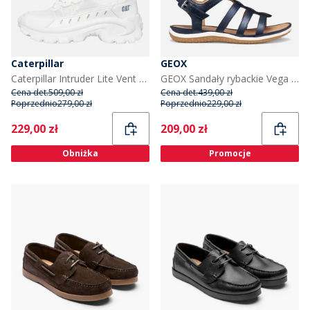
Caterpillar
GEOX
Caterpillar Intruder Lite Vent buty dla niego kolor biały
GEOX Sandały rybackie Vega dla niej, kolor Dark Jeans kolor Dk Jeans
Cena det.
509,00 zł
Cena det.
439,00 zł
Poprzednio
279,00 zł
Poprzednio
229,00 zł
Current
Current
229,00 zł
209,00 zł
Obniżka
Promocje