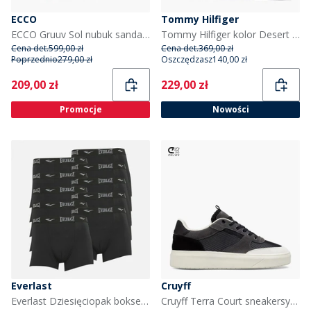
ECCO
Tommy Hilfiger
ECCO Gruuv Sol nubuk sandały z paskiem na kostce dla niej kolor przybrudzony róż
Tommy Hilfiger kolor Desert Sky
Cena det.
599,00 zł
Cena det.
369,00 zł
Poprzednio
279,00 zł
Oszczędzasz
140,00 zł
Current
Current
209,00 zł
229,00 zł
Promocje
Nowości
Everlast
Cruyff
Everlast Dziesięciopak bokserek dla niego kolor Czarny
Cruyff Terra Court sneakersy dla niego kolor Grey/White