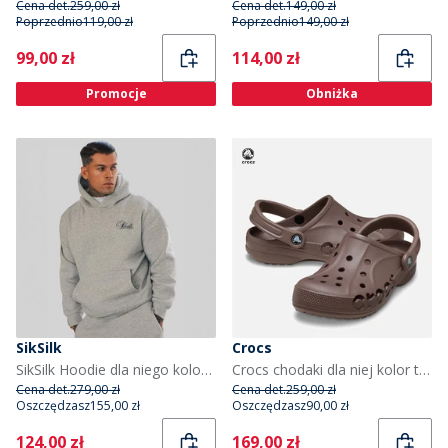
Cena det.
259,00 zł
Cena det.
149,00 zł
Poprzednio
119,00 zł
Poprzednio
149,00 zł
Current
Current
99,00 zł
114,00 zł
Promocje
Obniżka
SikSilk
Crocs
SikSilk Hoodie dla niego kolor Grey Marl
Crocs chodaki dla niej kolor truffle
Cena det.
279,00 zł
Cena det.
259,00 zł
Oszczędzasz
155,00 zł
Oszczędzasz
90,00 zł
Current
Current
124,00 zł
169,00 zł