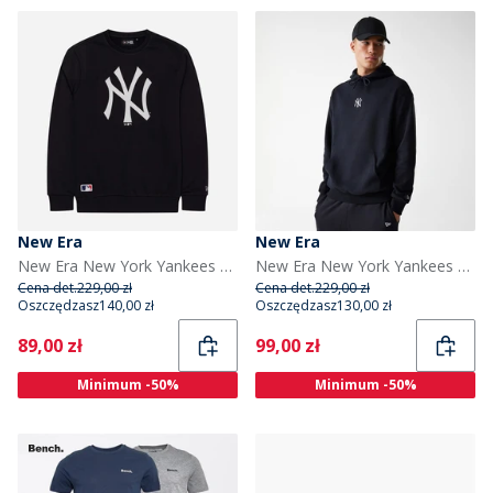
New Era
New Era
New Era New York Yankees Bluza Granatowo-biała dla niego kolor Nvywhi
New Era New York Yankees bluza z kapturem dla niego kolor Czarny
Cena det.
229,00 zł
Cena det.
229,00 zł
Oszczędzasz
140,00 zł
Oszczędzasz
130,00 zł
Current
Current
89,00 zł
99,00 zł
Minimum -50%
Minimum -50%