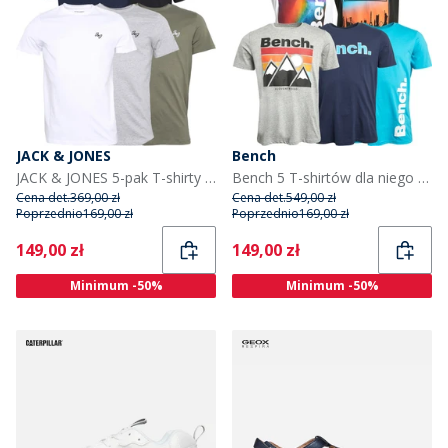
JACK & JONES
Bench
JACK & JONES 5-pak T-shirty dla niego kolor granatowo-biały/szary/oliwkowy/czarny
Bench 5 T-shirtów dla niego kolor mieszany
Cena det.
369,00 zł
Cena det.
549,00 zł
Poprzednio
169,00 zł
Poprzednio
169,00 zł
Current
Current
149,00 zł
149,00 zł
Minimum -50%
Minimum -50%