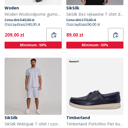
Woden
SikSilk
Woden Wodoodporne gumowe buty dla niej kolor 149 Stone
SikSilk Bez rękawów T-shirt dla niego kolor Czarny
Cena det.
549,00 zł
Cena det.
179,00 zł
Oszczędzasz
340,00 zł
Oszczędzasz
90,00 zł
Current
Current
209,00 zł
89,00 zł
Minimum -50%
Minimum -50%
SikSilk
Timberland
SikSilk Wielopak T-shirt i szorty dla niego kolor Grey Marl
Timberland Portofino Pier buty łodziowe dla niego kolor Dark Blue Full Grain