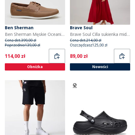
Ben Sherman
Brave Soul
Ben Sherman Męskie Oceanic Deck Buty Żeglarskie Mid Brązowy
Brave Soul Cilla sukienka midi o fasonie A dla niej kolor Czerwony
Cena det.
399,00 zł
Cena det.
214,00 zł
Poprzednio
139,00 zł
Oszczędzasz
125,00 zł
Current
Current
114,00 zł
89,00 zł
Obniżka
Nowości