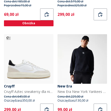
Cena det.
189,00 zł
Cena det.
579,00 zł
Poprzednio
79,00 zł
Poprzednio
329,00 zł
Current
Current
69,00 zł
299,00 zł
Obniżka
Cruyff
New Era
Cruyff Aztec sneakersy dla niego kolor White
New Era New York Yankees bluza z kapturem dla niego kolor Czarny
Cena det.
649,00 zł
Cena det.
229,00 zł
Oszczędzasz
350,00 zł
Oszczędzasz
130,00 zł
Current
Current
299,00 zł
99,00 zł