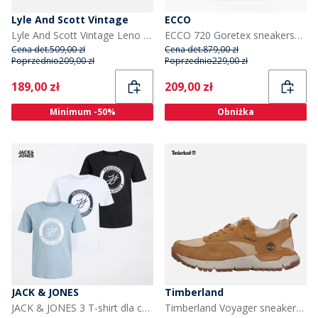
Lyle And Scott Vintage
ECCO
Lyle And Scott Vintage Leno sneakersy dla niego kolor Niebieski
ECCO 720 Goretex sneakersy dla niej kolor Emerald
Cena det.
509,00 zł
Cena det.
879,00 zł
Poprzednio
209,00 zł
Poprzednio
229,00 zł
Current
Current
189,00 zł
209,00 zł
Minimum -50%
Obniżka
JACK & JONES
Timberland
JACK & JONES 3 T-shirt dla chłopca kolor Multi
Timberland Voyager sneakersy dla niego kolor Wheat Mesh