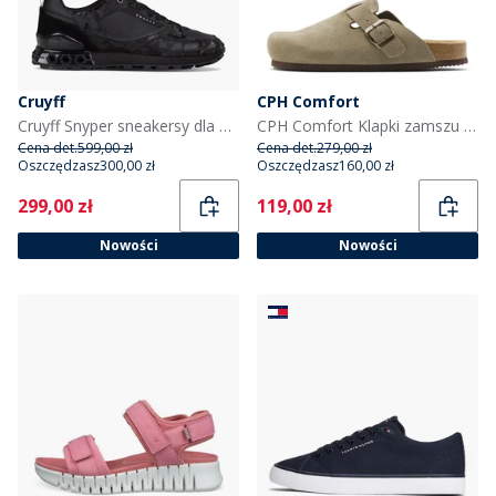
Cruyff
CPH Comfort
Cruyff Snyper sneakersy dla niego kolor Black
CPH Comfort Klapki zamszu Bio kolor taupe
Cena det.
599,00 zł
Cena det.
279,00 zł
Oszczędzasz
300,00 zł
Oszczędzasz
160,00 zł
Current
Current
299,00 zł
119,00 zł
Nowości
Nowości