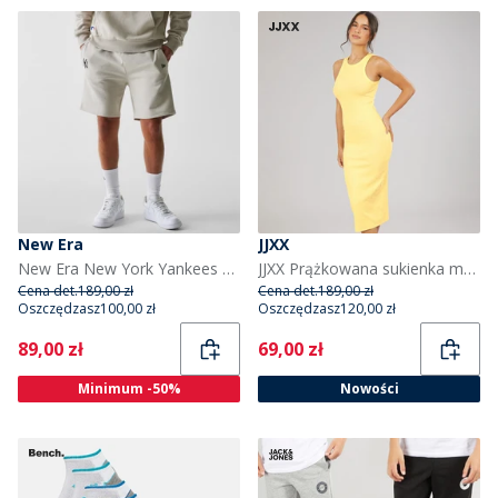
New Era
JJXX
New Era New York Yankees szorty kamienne dla niego kolor Stn
JJXX Prążkowana sukienka maxi dla niej kolor French Vanilla
Cena det.
189,00 zł
Cena det.
189,00 zł
Oszczędzasz
100,00 zł
Oszczędzasz
120,00 zł
Current
Current
89,00 zł
69,00 zł
Minimum -50%
Nowości