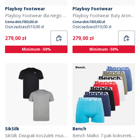
Playboy Footwear
Playboy Footwear
Playboy Footwear dla niego buty Aron z brązowego zamszu/gumy dla niego kolor Dk. Brown Suede/Gum
Playboy Footwear Buty Aron dla niego kolor Black Tumbled Leather/Czarny
Cena det.
789,00 zł
Cena det.
789,00 zł
Oszczędzasz
510,00 zł
Oszczędzasz
510,00 zł
Current
Current
279,00 zł
279,00 zł
Minimum -50%
Minimum -50%
SikSilk
Bench
SikSilk Dwupak koszulek muscle fit dla niego kolor Czarny/Szary
Bench Malko 7-pak bokserek dla niego kolory czarny/​jasnoturkusowy/​granatowy/​czerwony/​biały/​jasny khaki/​niebieski