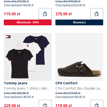
Cena det.
279,00 zł
Cena det.
599,00 zł
Oszczędzasz
160,00 zł
Oszczędzasz
320,00 zł
Current
Current
119,00 zł
279,00 zł
Minimum -50%
Nowości
Tommy Jeans
CPH Comfort
Tommy Jeans T-shirty z dekoltem w serek trzypak dla niej kolor Black/Ecru/Dark Night Navy
CPH Comfort Bio chodaki zamszowe sandały kolor Dark Brown
Cena det.
369,00 zł
Cena det.
279,00 zł
Oszczędzasz
140,00 zł
Oszczędzasz
160,00 zł
Current
Current
229,00 zł
119,00 zł