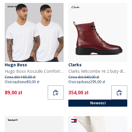
Hugo Boss
Clarks
Hugo Boss Koszulki Comfort 2-pak dla niego kolor Biały
Clarks Witcombe Hi 2 buty dla niej kolor Burgundy Leather
Cena det.
169,00 zł
Cena det.
649,00 zł
Oszczędzasz
80,00 zł
Oszczędzasz
295,00 zł
Current
Current
89,00 zł
354,00 zł
Nowości