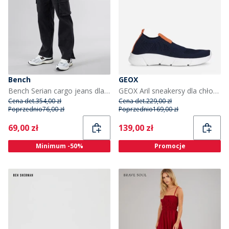
Bench
GEOX
Bench Serian cargo jeans dla niego kolor sprany czarny
GEOX Aril sneakersy dla chłopca kolor Navy/Pomarańczowy
Cena det.
354,00 zł
Cena det.
229,00 zł
Poprzednio
76,00 zł
Poprzednio
169,00 zł
Current
Current
69,00 zł
139,00 zł
Minimum -50%
Promocje