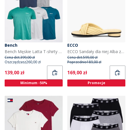
Bench
ECCO
Bench Męskie Latta T-shirty Multis
ECCO Sandały dla niej Alba ze skóry z krzyżującymi się paskami i wsuwanym tyłem dla niej kolor Straw
Cena det.
399,00 zł
Cena det.
599,00 zł
Oszczędzasz
260,00 zł
Poprzednio
189,00 zł
Current
Current
139,00 zł
169,00 zł
Minimum -50%
Promocje