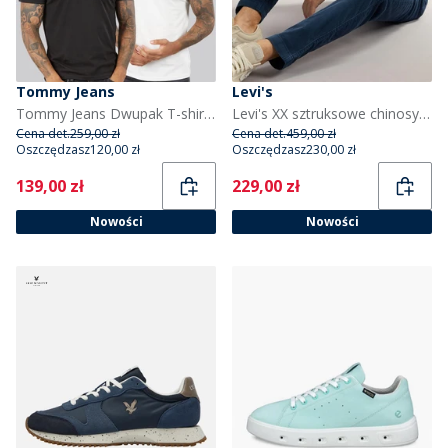
Tommy Jeans
Levi's
Tommy Jeans Dwupak T-shirtów z liniowym wzorem dla niego kolor Ecru/Czarny
Levi's XX sztruksowe chinosy dla niego kolor Zodiac Blue
Cena det.
259,00 zł
Cena det.
459,00 zł
Oszczędzasz
120,00 zł
Oszczędzasz
230,00 zł
Current
Current
139,00 zł
229,00 zł
Nowości
Nowości