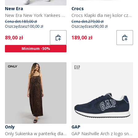
New Era
Crocs
New Era New York Yankees spodenki czarne dla niego kolor Blk
Crocs Klapki dla niej kolor czarny
Cena det.
189,00 zł
Cena det.
279,00 zł
Oszczędzasz
100,00 zł
Oszczędzasz
90,00 zł
Current
Current
89,00 zł
189,00 zł
Minimum -50%
Only
GAP
Only Sukienka w panterkę dla niej kolor Czarny
GAP Nashville Arch z logo sneakersy dla niego kolor Navy