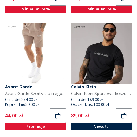
Minimum -50%
Minimum -50%
Avant Garde
Calvin Klein
Avant Garde Szorty dla niego kolor brązowo-niebieski
Calvin Klein Sportowa koszulka z grafiką dla niego kolor Czarny
Cena det.
274,00 zł
Cena det.
189,00 zł
Poprzednio
59,00 zł
Oszczędzasz
100,00 zł
Current
Current
44,00 zł
89,00 zł
Promocje
Nowości