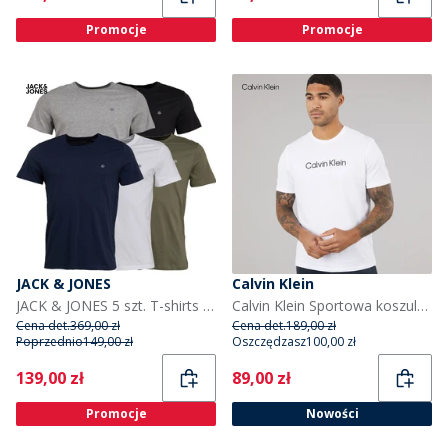
Promocje
Promocje
JACK & JONES
Calvin Klein
JACK & JONES 5 szt. T-shirts dla niego kolor granatowo-biały/szary/khaki/czarny
Calvin Klein Sportowa koszulka z grafiką dla niego kolor Bright White
Cena det.
369,00 zł
Cena det.
189,00 zł
Poprzednio
149,00 zł
Oszczędzasz
100,00 zł
Current
Current
139,00 zł
89,00 zł
Promocje
Nowości