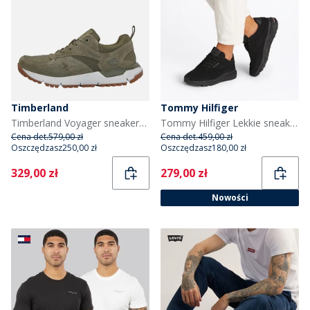
Timberland
Tommy Hilfiger
Timberland Voyager sneakersy dla niego kolor Dark Green Mesh
Tommy Hilfiger Lekkie sneakersy dla niego kolor Black
Cena det.
579,00 zł
Cena det.
459,00 zł
Oszczędzasz
250,00 zł
Oszczędzasz
180,00 zł
Current
Current
329,00 zł
279,00 zł
Nowości