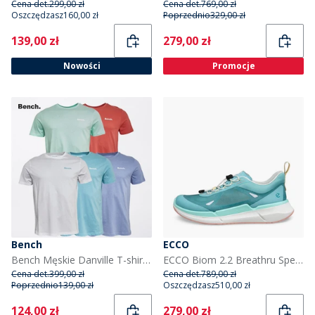
Cena det.
299,00 zł
Cena det.
769,00 zł
Oszczędzasz
160,00 zł
Poprzednio
329,00 zł
Current
Current
139,00 zł
279,00 zł
Nowości
Promocje
Bench
ECCO
Bench Męskie Danville T-shirty Multis
ECCO Biom 2.2 Breathru Speedlace sneakersy dla niej kolor Aquatic/Pagoda Blue/Aquatic
Cena det.
399,00 zł
Cena det.
789,00 zł
Poprzednio
139,00 zł
Oszczędzasz
510,00 zł
Current
Current
124,00 zł
279,00 zł