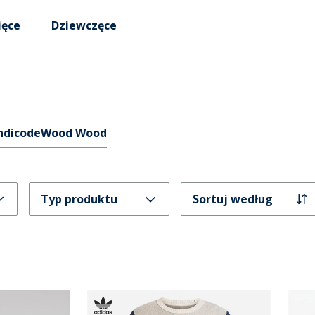
ięce
Dziewczęce
ndicode
Wood Wood
Typ produktu
Sortuj według