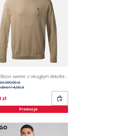
MCS Ellison sweter z okrągłym dekoltem dla niego kolor Silver Mink
et.
369,00 zł
ednio
114,00 zł
ent
 zł
Promocje