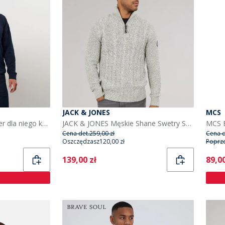
JACK & JONES
MCS
MCS Eli dzianinowy sweter dla niego kolor Dark Sapphire
JACK & JONES Męskie Shane Swetry Szary Margielowy
Cena det.
259,00 zł
Cena d
Oszczędzasz
120,00 zł
Poprz
Current
Curr
139,00 zł
89,00