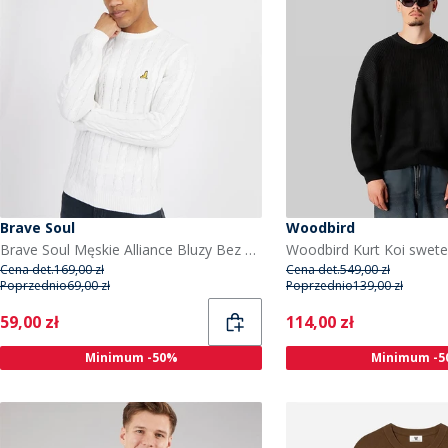
Brave Soul
Woodbird
Brave Soul Męskie Alliance Bluzy Bez Kaptura Biały
Cena det.
169,00 zł
Cena det.
549,00 zł
Poprzednio
69,00 zł
Poprzednio
139,00 zł
Current
Current
59,00 zł
114,00 zł
Minimum -50%
Minimum -5