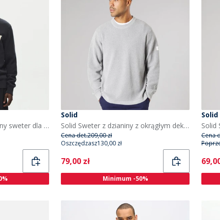
Solid
Solid
Wood Wood Tay dziergany sweter dla niego kolor Pirate Black
Solid Sweter z dzianiny z okrągłym dekoltem dla niego kolor Light Grey Melange
Cena det.
209,00 zł
Cena d
Oszczędzasz
130,00 zł
Poprz
Current
Curr
79,00 zł
69,00
0%
Minimum -50%