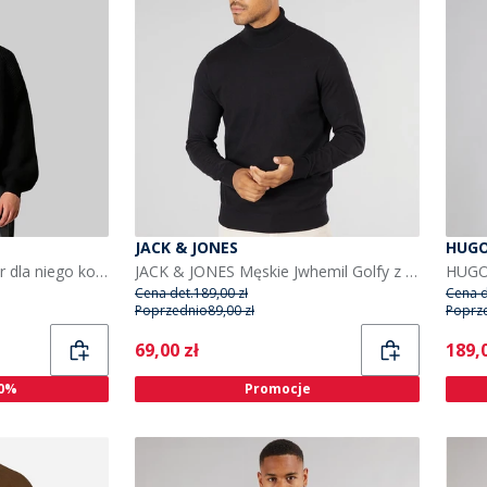
JACK & JONES
HUG
Woodbird Kurt Koi sweter dla niego kolor Czarny
JACK & JONES Męskie Jwhemil Golfy z Dzianiny Czarny
Cena det.
189,00 zł
Cena d
Poprzednio
89,00 zł
Poprz
Current
Curr
69,00 zł
189,0
0%
Promocje