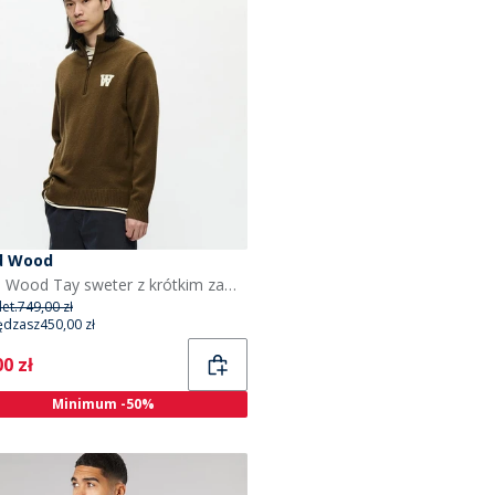
d Wood
Wood Wood Tay sweter z krótkim zamkiem dla niego kolor Desert Palm
et.
749,00 zł
ędzasz
450,00 zł
ent
0 zł
Minimum -50%