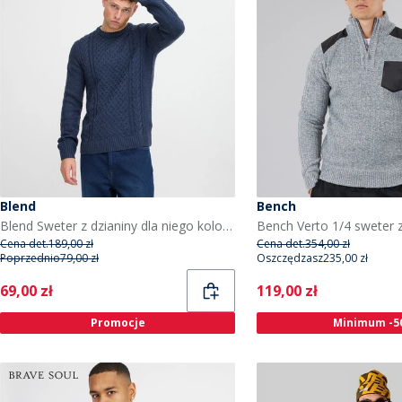
Blend
Bench
Blend Sweter z dzianiny dla niego kolor sukienka Blues
Cena det.
189,00 zł
Cena det.
354,00 zł
Poprzednio
79,00 zł
Oszczędzasz
235,00 zł
Current
Current
69,00 zł
119,00 zł
Promocje
Minimum -5