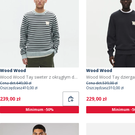
Wood Wood
Wood Wood
Wood Wood Tay sweter z okrągłym dekoltem dla niego kolor Slate Stripe
Cena det.
649,00 zł
Cena det.
539,00 zł
Oszczędzasz
410,00 zł
Oszczędzasz
310,00 zł
Current
Current
239,00 zł
229,00 zł
Minimum -50%
Minimum -5