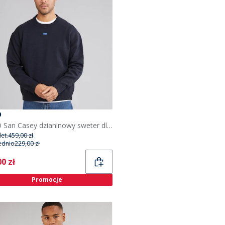
O
HUGO San Casey dzianinowy sweter dla niego kolor Navy
et.
459,00 zł
ednio
229,00 zł
ent
0 zł
Promocje