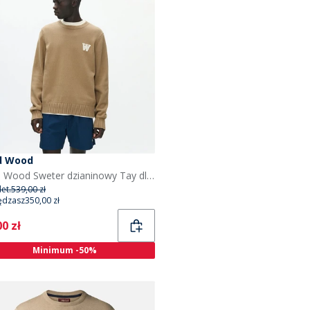
d Wood
Wood Wood Sweter dzianinowy Tay dla niego kolor Ermine
et.
539,00 zł
ędzasz
350,00 zł
ent
0 zł
Minimum -50%