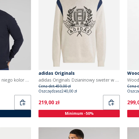
adidas Originals
Woo
THREADBARE sweter dla niego kolor granatowy
adidas Originals Dzianinowy sweter w stylu college z grafiką dla niego kolor Wonder Alumina
Cena det.
459,00 zł
Cena d
Oszczędzasz
240,00 zł
Oszcz
Current
Curr
219,00 zł
299,0
Minimum -50%