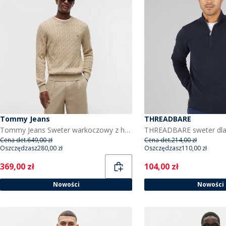
Tommy Jeans
THREADBARE
Tommy Jeans Sweter warkoczowy z haftowaną flagą dla niego kolor Sandalwood
Cena det.
649,00 zł
Cena det.
214,00 zł
Oszczędzasz
280,00 zł
Oszczędzasz
110,00 zł
Current
Current
369,00 zł
104,00 zł
Nowości
Nowości