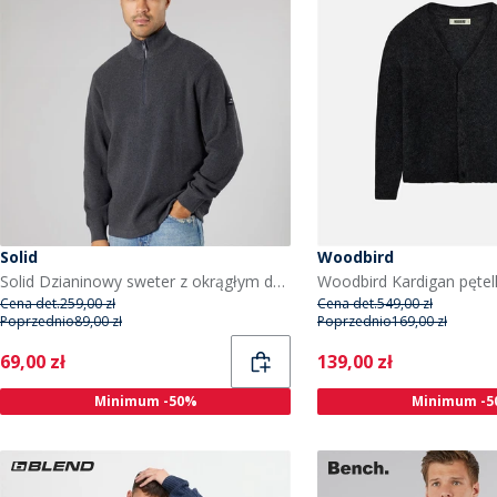
Solid
Woodbird
Solid Dzianinowy sweter z okrągłym dekoltem dla niego w kolorze ciemnoszarym melanżowym kolor Dar Grey M
Cena det.
259,00 zł
Cena det.
549,00 zł
Poprzednio
89,00 zł
Poprzednio
169,00 zł
Current
Current
69,00 zł
139,00 zł
Minimum -50%
Minimum -5