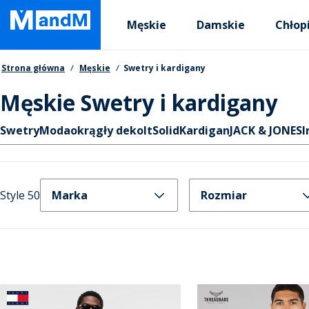
Skip
Primary departments
to
Męskie
Damskie
Chłop
main
content
Nawigacja okruszkowa
Strona główna
Męskie
Swetry i kardigany
Męskie Swetry i kardigany
Skróty
Swetry
Moda
okrągły dekolt
Solid
Kardigan
JACK & JONES
I
Style 50
Marka
Rozmiar