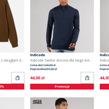
Indicode
Indi
Wood Wood Curt sweter z okrągłym dekoltem dla niego kolor Desert Palm
Indicode Sweter Ancona dla niego kolor granatowy
Cena det.
134,00 zł
Cena d
Poprzednio
59,00 zł
Poprz
Current
Curr
44,00 zł
44,00
0%
Promocje