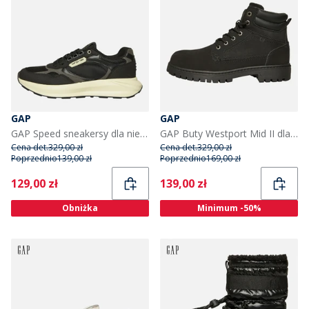
GAP
GAP
GAP Speed sneakersy dla niego kolor czarny
GAP Buty Westport Mid II dla niego kolor czarny
Cena det.
329,00 zł
Cena det.
329,00 zł
Poprzednio
139,00 zł
Poprzednio
169,00 zł
Current
Current
129,00 zł
139,00 zł
Obniżka
Minimum -50%