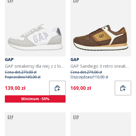
GAP
GAP
GAP sneakersy dla niej z z logo Nashville Arch kolor Biały
GAP Sandiego II retro sneakersy dla niego kolor brązowy
Cena det.
279,00 zł
Cena det.
279,00 zł
Poprzednio
169,00 zł
Oszczędzasz
110,00 zł
Current
Current
139,00 zł
169,00 zł
Minimum -50%