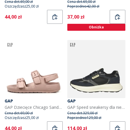
Cena det.
69,00 zł
Cena det.
69,00 zł
Oszczędzasz
25,00 zł
Poprzednio
42,00 zł
Current
Current
44,00 zł
37,00 zł
Obniżka
GAP
GAP
GAP Dziecięce Chicago Sandały Różowy
GAP Speed sneakersy dla niego kolor granatowy
Cena det.
69,00 zł
Cena det.
329,00 zł
Oszczędzasz
25,00 zł
Poprzednio
129,00 zł
Current
Current
44,00 zł
114,00 zł