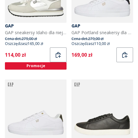
GAP
GAP
GAP sneakersy Idaho dla niej kolor biały
GAP Portland sneakersy dla niego kolor Biały
Cena det.
279,00 zł
Cena det.
279,00 zł
Oszczędzasz
165,00 zł
Oszczędzasz
110,00 zł
Current
Current
114,00 zł
169,00 zł
Promocje