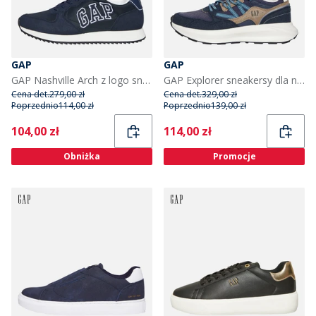
GAP
GAP
GAP Nashville Arch z logo sneakersy dla niego kolor Navy
GAP Explorer sneakersy dla niego kolor Navy
Cena det.
279,00 zł
Cena det.
329,00 zł
Poprzednio
114,00 zł
Poprzednio
139,00 zł
Current
Current
104,00 zł
114,00 zł
Obniżka
Promocje