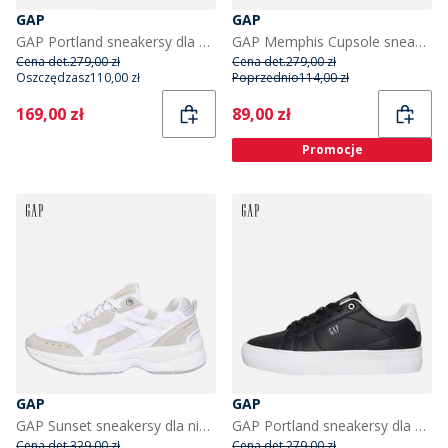
GAP
GAP
GAP Portland sneakersy dla niej kolor Biały
GAP Memphis Cupsole sneakersy dla niego kolor czarny
Cena det.
279,00 zł
Cena det.
279,00 zł
Oszczędzasz
110,00 zł
Poprzednio
114,00 zł
Current
Current
169,00 zł
89,00 zł
Promocje
GAP
GAP
GAP Sunset sneakersy dla niej kolor White Crystal
GAP Portland sneakersy dla niej kolor Czarny
Cena det.
329,00 zł
Cena det.
279,00 zł