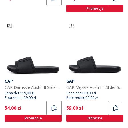
Promocje
GAP
GAP
GAP Damskie Austin II Slider Sandały Czarny
GAP Męskie Austin II Slider Sandały Czarny
Cena det.
119,00 zł
Cena det.
119,00 zł
Poprzednio
59,00 zł
Poprzednio
69,00 zł
Current
Current
54,00 zł
59,00 zł
Promocje
Obniżka