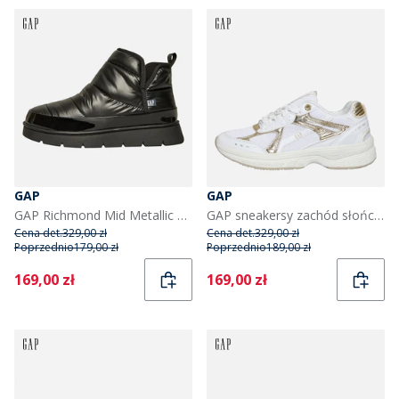
GAP
GAP
GAP Richmond Mid Metallic kozaki śniegowce dla niej kolor czarny
GAP sneakersy zachód słońca dla niej kolor White Gold
Cena det.
329,00 zł
Cena det.
329,00 zł
Poprzednio
179,00 zł
Poprzednio
189,00 zł
Current
Current
169,00 zł
169,00 zł