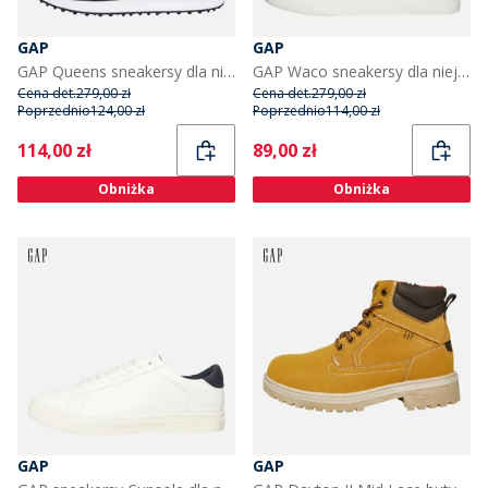
GAP
GAP
GAP Queens sneakersy dla niego kolor Navy
GAP Waco sneakersy dla niej kolor Black Leopard
Cena det.
279,00 zł
Cena det.
279,00 zł
Poprzednio
124,00 zł
Poprzednio
114,00 zł
Current
Current
114,00 zł
89,00 zł
Obniżka
Obniżka
GAP
GAP