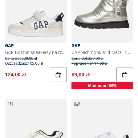
GAP
GAP
GAP Boston sneakersy na rzepy dla dzieci kolor Biały
GAP Richmond Mid Metallic snow buty za kostkę dla niej kolor srebrny
Cena det.
229,00 zł
Cena det.
329,00 zł
Oszczędzasz
105,00 zł
Poprzednio
114,00 zł
Current
Current
124,00 zł
89,00 zł
Minimum -50%