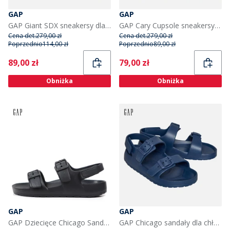
GAP
GAP
GAP Giant SDX sneakersy dla niego kolor Navy
GAP Cary Cupsole sneakersy dla niej kolor czarny
Cena det.
279,00 zł
Cena det.
279,00 zł
Poprzednio
114,00 zł
Poprzednio
89,00 zł
Current
Current
89,00 zł
79,00 zł
Obniżka
Obniżka
GAP
GAP
GAP Dziecięce Chicago Sandały Czarny
GAP Chicago sandały dla chłopca kolor Elysian Blue