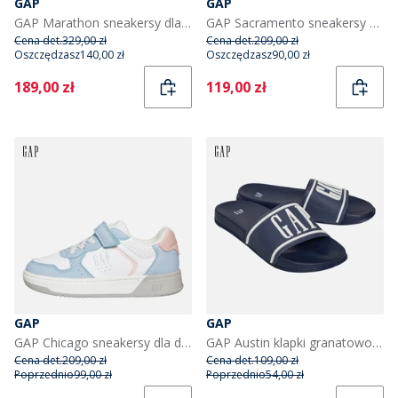
GAP
GAP
GAP Marathon sneakersy dla niej kolor Czarny
GAP Sacramento sneakersy dla dziewczynki kolor Light Pink Magenta
Cena det.
329,00 zł
Cena det.
209,00 zł
Oszczędzasz
140,00 zł
Oszczędzasz
90,00 zł
Current
Current
189,00 zł
119,00 zł
GAP
GAP
GAP Chicago sneakersy dla dziewczynki Bleach Blue/White/Pink kolor Bleach Blue White Pink
GAP Austin klapki granatowo-białe dla chłopca kolor Navy White
Cena det.
209,00 zł
Cena det.
109,00 zł
Poprzednio
99,00 zł
Poprzednio
54,00 zł