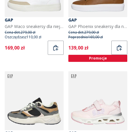
GAP
GAP
GAP Waco sneakersy dla niej kolor White Leopard
GAP Phoenix sneakersy dla niego kolor Cognac
Cena det.
279,00 zł
Cena det.
279,00 zł
Oszczędzasz
110,00 zł
Poprzednio
169,00 zł
Current
Current
169,00 zł
139,00 zł
Promocje