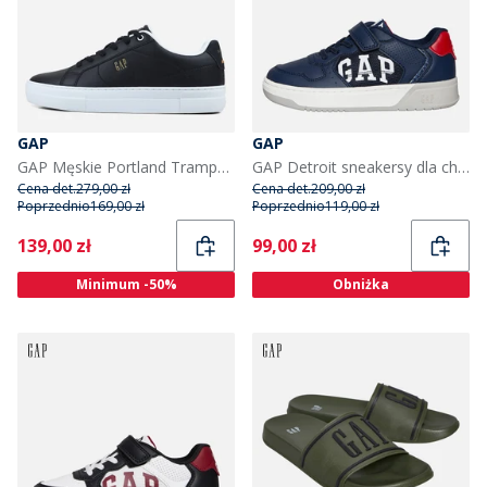
GAP
GAP
GAP Męskie Portland Trampki Czarny
GAP Detroit sneakersy dla chłopca granatowo/czerwono/denim kolor Navy Red Denim
Cena det.
279,00 zł
Cena det.
209,00 zł
Poprzednio
169,00 zł
Poprzednio
119,00 zł
Current
Current
139,00 zł
99,00 zł
Minimum -50%
Obniżka