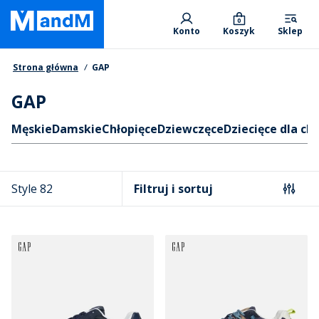
Skip
Primary departments
to
0
Konto
Koszyk
Sklep
main
content
Nawigacja okruszkowa
Strona główna
GAP
GAP
Skróty
Męskie
Damskie
Chłopięce
Dziewczęce
Dziecięce dla ch
Style 82
Filtruj i sortuj