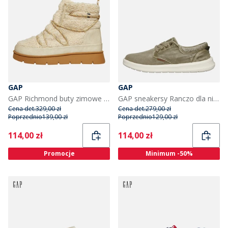
GAP
GAP
GAP Richmond buty zimowe dla niej kolor piaskowy
GAP sneakersy Ranczo dla niego kolor Olive
Cena det.
329,00 zł
Cena det.
279,00 zł
Poprzednio
139,00 zł
Poprzednio
129,00 zł
Current
Current
114,00 zł
114,00 zł
Promocje
Minimum -50%