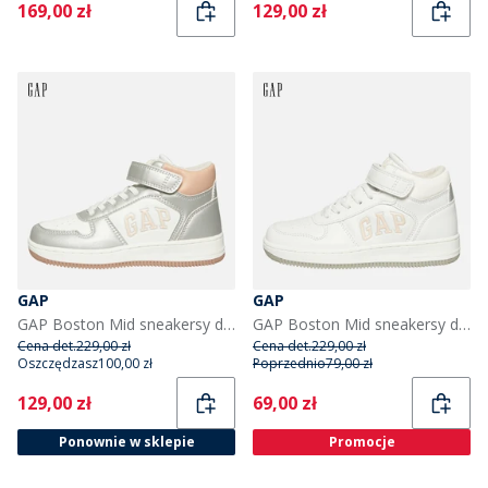
Current
Current
169,00 zł
129,00 zł
GAP
GAP
GAP Boston Mid sneakersy dla dziewczynki kolor biały srebrny różowy
GAP Boston Mid sneakersy dla dziewczynek kolor biały/różowy
Cena det.
229,00 zł
Cena det.
229,00 zł
Oszczędzasz
100,00 zł
Poprzednio
79,00 zł
Current
Current
129,00 zł
69,00 zł
Ponownie w sklepie
Promocje