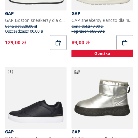
GAP
GAP
GAP Boston sneakersy dla chłopca kolor granatowy/czerwony
GAP sneakersy Ranczo dla niego kolor Navy
Cena det.
229,00 zł
Cena det.
279,00 zł
Oszczędzasz
100,00 zł
Poprzednio
99,00 zł
Current
Current
129,00 zł
89,00 zł
Obniżka
GAP
GAP