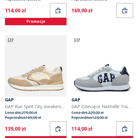
Current
Current
114,00 zł
169,00 zł
Promocje
GAP
GAP
GAP Run Spirit City sneakersy dla niego kolor Sand
GAP Dziecięce Nashville Trampki Biały
Cena det.
279,00 zł
Cena det.
229,00 zł
Poprzednio
169,00 zł
Poprzednio
124,00 zł
Current
Current
139,00 zł
114,00 zł