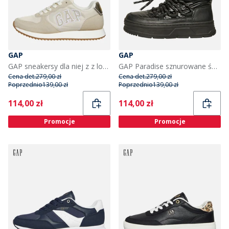
GAP
GAP
GAP sneakersy dla niej z z logo Nashville Arch kolor Sand
GAP Paradise sznurowane śniegowce dla dziewczynki kolor czarny
Cena det.
279,00 zł
Cena det.
279,00 zł
Poprzednio
139,00 zł
Poprzednio
139,00 zł
Current
Current
114,00 zł
114,00 zł
Promocje
Promocje