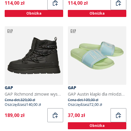
Current
Current
114,00 zł
114,00 zł
Obniżka
Obniżka
GAP
GAP
GAP Richmond zimowe wysokie buty śniegowce dla niej kolor czarny
GAP Austin klapki dla młodzieży kolor Pastel Green Santorini
Cena det.
329,00 zł
Cena det.
109,00 zł
Oszczędzasz
140,00 zł
Oszczędzasz
72,00 zł
Current
Current
189,00 zł
37,00 zł
Obniżka